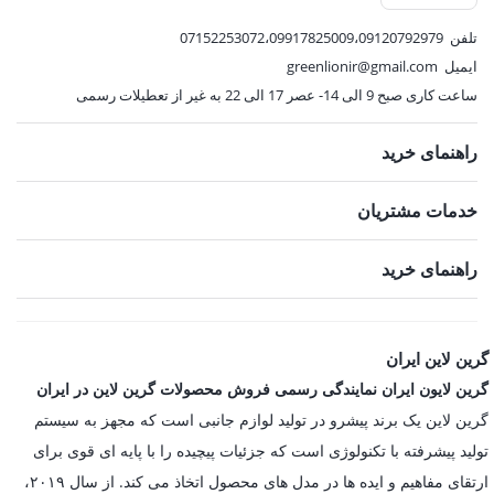
تلفن
07152253072،09917825009،09120792979
ایمیل
greenlionir@gmail.com
ساعت کاری صبح 9 الی 14- عصر 17 الی 22 به غیر از تعطیلات رسمی
راهنمای خرید
خدمات مشتریان
راهنمای خرید
گرین لاین ایران
گرین لایون ایران نمایندگی رسمی فروش محصولات گرین لاین در ایران
گرین لاین یک برند پیشرو در تولید لوازم جانبی است که مجهز به سیستم
تولید پیشرفته با تکنولوژی است که جزئیات پیچیده را با پایه ای قوی برای
ارتقای مفاهیم و ایده ها در مدل های محصول اتخاذ می کند. از سال ۲۰۱۹،