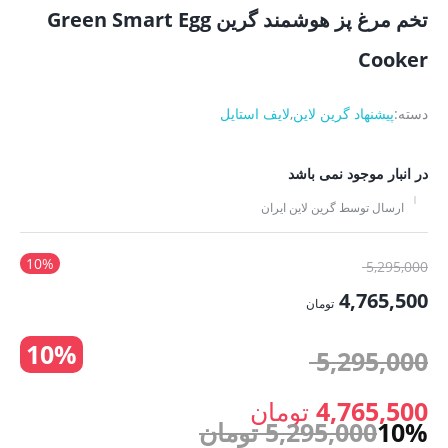
تخم مرغ پز هوشمند گرین Green Smart Egg
Cooker
دسته:
پیشنهاد گرین لاین
,
لایف استایل
در انبار موجود نمی باشد
ارسال توسط گرین لاین ایران
10%
قیمت
5,295,000
اصلی:
4,765,500
تومان
5,295,000 تومان
قیمت
10%
بود.
قیمت
5,295,000
فعلی:
4,765,500 تومان.
اصلی:
4,765,500
تومان
10%
5,295,000
تومان