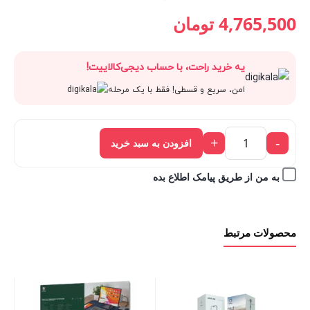
قیمت
5,295,000 تومان
قیمت
قیمت
4,765,500
تومان
فعلی:
بود.
اصلی:
فعلی:
یه خرید راحت، با حساب دیجی‌کالاییت!
4,765,500 تومان.
5,295,000 تومان
4,765,500 تومان.
امن، سریع و قسطی! فقط با یک مرحله
بود.
+
-
افزودن به سبد خرید
به من از طریق پیامک اطلاع بده
محصولات مرتبط