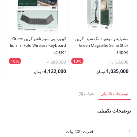
سه پایه و مونوپاد مگ سیف گرین
کیبورد بی سیم تاشو گرین Green
lion Tri-Fold Wireless Keyboard
Green Magselfie Selfie Stick
Kit
Scissor
Tripod
10%
10%
قیمت
قیمت
00
4,580,000
1,150,000
اصلی:
اصلی:
00
4,122,000
1,035,000
تومان
تومان
1,150,000 تومان
4,580,000 تومان
قیمت
قیمت
قی
بود.
بود.
فعلی:
فعلی:
فع
توضیحات تکمیلی
نظرات (0)
1,035,000 تومان.
4,122,000 تومان.
,000
توضیحات تکمیلی
1
قدرت 400 وات