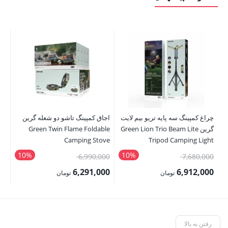
چراغ کمپینگ سه پایه تریو بیم لایت
اجاق کمپینگ تاشو دو شعله گرین
سا
گرین Green Lion Trio Beam Lite
Green Twin Flame Foldable
ch
Camping Stove
Tripod Camping Light
10%
10%
قیمت
قیمت
00
6,990,000
7,680,000
اصلی:
اصلی:
00
6,291,000
6,912,000
تومان
تومان
7,680,000 تومان
6,990,000 تومان
قیمت
قیمت
قی
بود.
بود.
فعلی:
فعلی:
فع
6,912,000 تومان.
6,291,000 تومان.
,000
رفتن به بالا