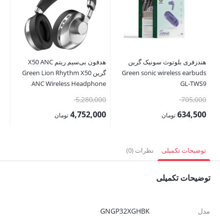
هندزفری بلوتوث سونیک گرین
هدفون بی‌سیم ریتم X50 ANC
Green sonic wireless earbuds
گرین Green Lion Rhythm X50
ss
et
ANC Wireless Headphone
GL-TWS9
قیمت
قیمت
00
5,280,000
705,000
اصلی:
اصلی:
00
4,752,000
634,500
تومان
تومان
705,000 تومان
5,280,000 تومان
قیمت
قیمت
قی
بود.
بود.
فعلی:
فعلی:
فع
توضیحات تکمیلی
نظرات (0)
634,500 تومان.
4,752,000 تومان.
,000
توضیحات تکمیلی
مدل
GNGP32XGHBK