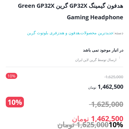
هدفون گیمینگ GP32X گرین Green GP32X
Gaming Headphone
دسته:
جدیدترین محصولات
,
هدفون و هندزفری بلوتوث گرین
در انبار موجود نمی باشد
ارسال توسط گرین لاین ایران
10%
قیمت
1,625,000
اصلی:
1,462,500
تومان
1,625,000 تومان
قیمت
10%
بود.
قیمت
1,625,000
فعلی:
1,462,500 تومان.
اصلی:
1,462,500
تومان
10%
1,625,000
تومان