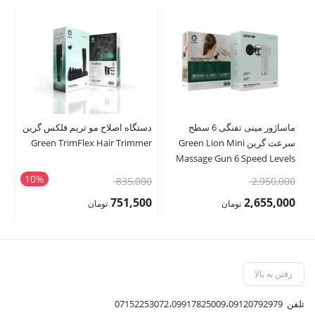
ماساژور مینی تفنگی 6 سطح
دستگاه اصلاح مو تریم فلکس گرین
سرعت گرین Green Lion Mini
Green TrimFlex Hair Trimmer
er
3w
Massage Gun 6 Speed Levels
10%
قیمت
قیمت
00
835,000
2,950,000
اصلی:
اصلی:
00
751,500
2,655,000
تومان
تومان
2,950,000 تومان
835,000 تومان
قیمت
قیمت
قی
بود.
بود.
فعلی:
فعلی:
فع
2,655,000 تومان.
751,500 تومان.
,500
رفتن به بالا
تلفن
07152253072،09917825009،09120792979