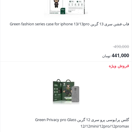
قاب فشن سری 13 گرین Green fashion series case for iphone 13/13pro
قیمت
490,000
اصلی:
441,000
تومان
490,000 تومان
قیمت
فروش ویژه
بود.
فعلی:
441,000 تومان.
گلس پرایوسی پرو سری 12 گرین Green Privacy pro Glass
12/12mini/12pro/12promax