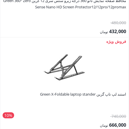
محافظ صفحه نمایش نانو 360 درجه زیرو سنس سری 12 گرین Green 360° Zero
Sense Nano HD Screen Protector12/12pro/12promax
قیمت
480,000
اصلی:
432,000
تومان
480,000 تومان
قیمت
فروش ویژه
بود.
فعلی:
432,000 تومان.
استند لپ تاپ گرین Green X-Foldable laptop stander
10%
قیمت
740,000
اصلی:
666,000
تومان