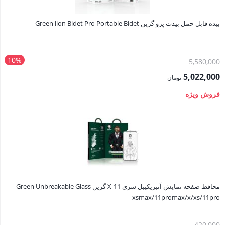
بیده قابل حمل بیدت پرو گرین Green lion Bidet Pro Portable Bidet
10%
قیمت
5,580,000
اصلی:
5,022,000
تومان
5,580,000 تومان
قیمت
فروش ویژه
بود.
فعلی:
5,022,000 تومان.
محافظ صفحه نمایش آنبریکیبل سری X-11 گرین Green Unbreakable Glass
xsmax/11promax/x/xs/11pro
قیمت
420,000