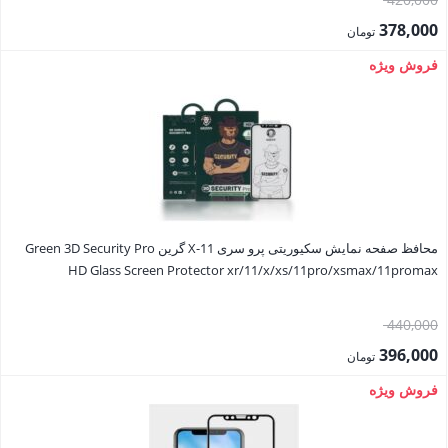
اصلی:
378,000
تومان
420,000 تومان
قیمت
فروش ویژه
بود.
فعلی:
378,000 تومان.
محافظ صفحه نمایش سکیوریتی پرو سری X-11 گرین Green 3D Security Pro
HD Glass Screen Protector xr/11/x/xs/11pro/xsmax/11promax
قیمت
440,000
اصلی:
396,000
تومان
440,000 تومان
قیمت
فروش ویژه
بود.
فعلی:
396,000 تومان.