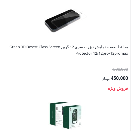
6,237,000 تومان.
محافظ صفحه نمایش دیزرت سری 12 گرین Green 3D Desert Glass Screen
Protector 12/12pro/12promax
قیمت
500,000
اصلی:
450,000
تومان
500,000 تومان
قیمت
فروش ویژه
بود.
فعلی:
450,000 تومان.