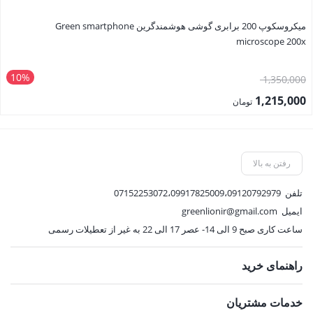
میکروسکوپ 200 برابری گوشی هوشمندگرین Green smartphone
microscope 200x
10%
قیمت
1,350,000
اصلی:
1,215,000
تومان
1,350,000 تومان
قیمت
بود.
فعلی:
1,215,000 تومان.
رفتن به بالا
تلفن
07152253072،09917825009،09120792979
ایمیل
greenlionir@gmail.com
ساعت کاری صبح 9 الی 14- عصر 17 الی 22 به غیر از تعطیلات رسمی
راهنمای خرید
خدمات مشتریان