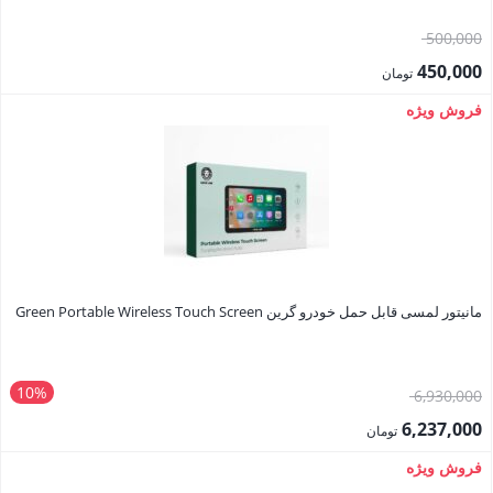
قیمت
500,000
اصلی:
450,000
تومان
500,000 تومان
قیمت
فروش ویژه
بود.
فعلی:
450,000 تومان.
مانیتور لمسی قابل حمل خودرو گرین Green Portable Wireless Touch Screen
10%
قیمت
6,930,000
اصلی:
6,237,000
تومان
6,930,000 تومان
قیمت
فروش ویژه
بود.
فعلی: