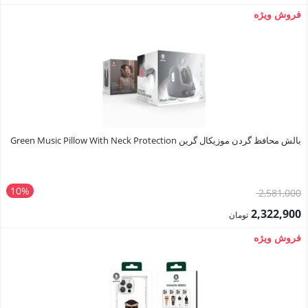
740,000 تومان
قیمت
فروش ویژه
بود.
فعلی:
666,000 تومان.
بالش محافظ گردن موزیکال گرین Green Music Pillow With Neck Protection
10%
قیمت
2,581,000
اصلی:
2,322,900
تومان
2,581,000 تومان
قیمت
فروش ویژه
بود.
فعلی:
2,322,900 تومان.