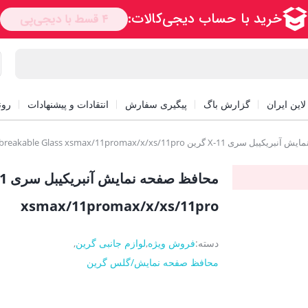
این ایران
گزارش باگ
پیگیری سفارش
انتقادات و پیشنهادات
رون
رین Green Unbreakable Glass xsmax/11promax/x/xs/11pro
xsmax/11promax/x/xs/11pro
دسته:
فروش ویژه
,
لوازم جانبی گرین
,
محافظ صفحه نمایش/گلس گرین