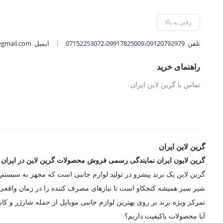
481,500 تومان.
1,188,000 تومان.
1,278,000 
رفتن به بالا
تلفن
07152253072،09917825009،09120792979
ایمیل
@gmail.com
راهنمای خرید
تماس با گرین لاین ایران
گرین لاین ایران
گرین لایون ایران نمایندگی رسمی فروش محصولات گرین لاین در ایران
شیر سبز همیشه کنجکاو است تا نیازهای مصرف کننده را در زمان واقعی در
تمرکز ویژه برند بر روی بهترین لوازم جانبی موبایل از جمله شارژر و کاب
آیا محصولات باکیفیت داریم؟