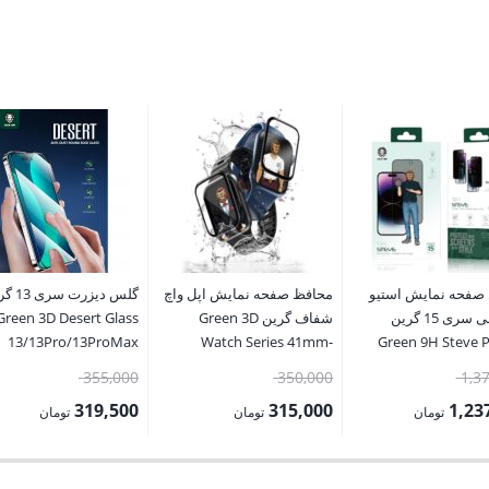
صفحه نمایش استیو
محافظ صفحه نمایش اپل واچ
گلس دیزرت 
پرایوسی سری 15 گرین
شفاف گرین Green 3D
Green 3D Desert Glass
13/13Pro/13ProMax
Watch Series 41mm-
Green 9H Steve P
44mm-45mm
قیمت
قیمت
قیمت
355,000
350,000
1,3
15/15pro/15plus/15
اصلی:
اصلی:
اصلی:
319,500
315,000
1,23
تومان
تومان
تومان
1,375,000 تومان
350,000 تومان
355,000 
قیمت
قیمت
بود.
بود.
بود.
فعلی:
فعلی: