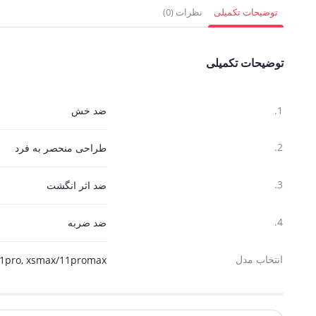
1,332,000 تومان.
1,237,500 
توضیحات تکمیلی
نظرات (0)
توضیحات تکمیلی
1.
ضد خش
2.
طراحی منحصر به فرد
3.
ضد اثر انگشت
4.
ضد ضربه
انتخاب مدل
11pro, xsmax/11promax