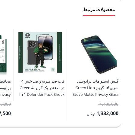
محصولات مرتبط
گلس استیو مات پرایوسی
قاب ضد ضربه و ضد خش 4
محافظ 
سری 16 گرین Green Lion
در1 دفندر پک گرین Green 4
rivacy
In 1 Defender Pack Shock
Steve Matte Privacy Glass
Glass
Absorbing & Scratch
16Series
قیمت
75,000
1,480,000
promax
Protection15pro/15promax
اصلی:
7,500
1,332,000
تومان
1,480,000 تومان
قیمت
قیمت
بود.
فعلی:
فعلی: