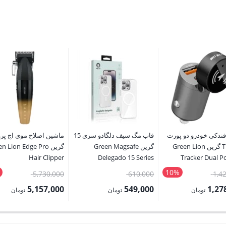
فندکی خودرو دو پورت
قاب مگ سیف دلگادو سری 15
ماشین اصلاح موی اج پرو
Tracker گرین Green Lion
گرین Green Magsafe
گرین n Lion Edge Pro
Hair Clipper
Delegado 15 Series
Tracker Dual Po
C
10%
قیمت
قیمت
قیمت
5,730,000
610,000
1,4
اصلی:
اصلی:
اصلی:
5,157,000
549,000
1,27
تومان
تومان
تومان
1,420,000 تومان
610,000 تومان
قیمت
قیمت
بود.
بود.
بود.
فعلی:
فعلی: