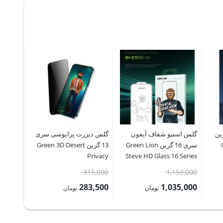
Unbreakable
Glass
xsmax/11promax/x/xs/11pro
عدد
سری 13 گرین
گلس استیو شفاف آیفون
گلس دیزرت پرایوسی سری
سری 16 گرین Green Lion
13 گرین Green 3D Desert
گر
Privacy
Privacy
Steve HD Glass 16 Series
ProMax
13/13Pro/13ProMax
قیمت
قیمت
75,000
315,000
1,150,000
اصلی:
اصلی:
7,500
283,500
1,035,000
تومان
تومان
تومان
1,150,000 تومان
315,000 تومان
قیمت
قیمت
قیمت
بود.
بود.
فعلی:
فعلی:
فعلی: