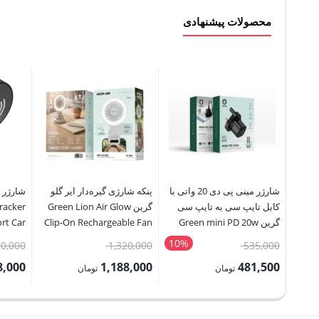
محصولات پیشنهادی
شارژر مینی پی دی 20 واتی با
پنکه شارژی گیره‌دار ایر گلو
شارژر 
کابل تایپ سی به تایپ سی
گرین Green Lion Air Glow
گرین Green mini PD 20w
Clip-On Rechargeable Fan
rt Car
harger
UK plug charger
10%
قیمت
قیمت
20,000
1,320,000
535,000
اصلی:
اصلی:
8,000
1,188,000
481,500
تومان
تومان
535,000 تومان
1,320,000 تومان
قیمت
قیمت
قیمت
بود.
بود.
فعلی:
فعلی:
فعلی: