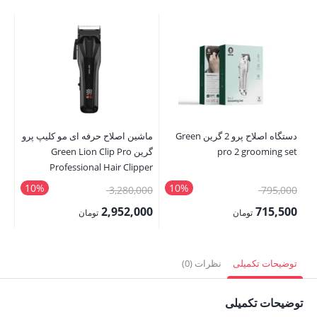
دستگاه اصلاح پرو 2 گرین Green
ماشین اصلاح حرفه ای مو کلیپ پرو
pro 2 grooming set
گرین Green Lion Clip Pro
set
Professional Hair Clipper
10%
10%
قیمت
قیمت
00
3,280,000
795,000
اصلی:
اصلی:
00
2,952,000
715,500
تومان
تومان
795,000 تومان
3,280,000 تومان
قیمت
قیمت
قی
بود.
بود.
فعلی:
فعلی:
فع
توضیحات تکمیلی
نظرات (0)
715,500 تومان.
2,952,000 تومان.
,000
توضیحات تکمیلی