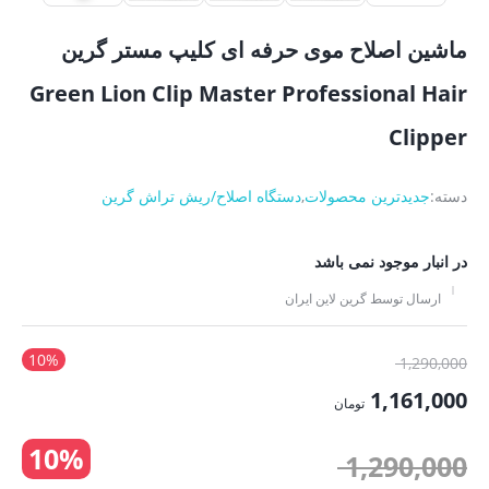
ماشین اصلاح موی حرفه ای کلیپ مستر گرین
Green Lion Clip Master Professional Hair
Clipper
دسته:
جدیدترین محصولات
,
دستگاه اصلاح/ریش تراش گرین
در انبار موجود نمی باشد
ارسال توسط گرین لاین ایران
10%
قیمت
1,290,000
اصلی:
1,161,000
تومان
1,290,000 تومان
قیمت
10%
بود.
قیمت
1,290,000
فعلی: