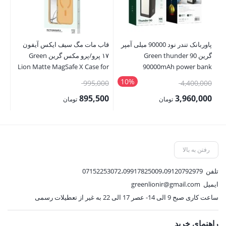
پاوربانک تندر نود 90000 میلی آمپر
قاب مات مگ سیف ایکس آیفون
پای
گرین Green thunder 90
۱۷ پرو/پرو مکس گرین Green
on
Lion Matte MagSafe X Case for
90000mAh power bank
iPhone 17 Pro/Pro Max
10%
قیمت
قیمت
00
995,000
4,400,000
اصلی:
اصلی:
00
895,500
3,960,000
تومان
تومان
4,400,000 تومان
995,000 تومان
قیمت
قیمت
قی
بود.
بود.
فعلی:
فعلی:
فع
3,960,000 تومان.
895,500 تومان.
,500
رفتن به بالا
تلفن
07152253072،09917825009،09120792979
ایمیل
greenlionir@gmail.com
ساعت کاری صبح 9 الی 14- عصر 17 الی 22 به غیر از تعطیلات رسمی
راهنمای خرید