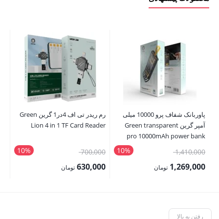
پاوربانک شفاف پرو 10000 میلی
رم ریدر تی اف 4در1 گرین Green
آمپر گرین Green transparent
Lion 4 in 1 TF Card Reader
mL
pro 10000mAh power bank
10%
10%
قیمت
قیمت
00
700,000
1,410,000
اصلی:
اصلی:
00
630,000
1,269,000
تومان
تومان
1,410,000 تومان
700,000 تومان
قیمت
قیمت
قی
بود.
بود.
فعلی:
فعلی:
فع
1,269,000 تومان.
630,000 تومان.
,000
رفتن به بالا