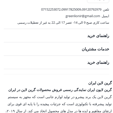
تلفن
07152253072،09917825009،09120792979
ایمیل
greenlionir@gmail.com
ساعت کاری صبح 9 الی 14- عصر 17 الی 22 به غیر از تعطیلات رسمی
راهنمای خرید
خدمات مشتریان
راهنمای خرید
گرین لاین ایران
گرین لایون ایران نمایندگی رسمی فروش محصولات گرین لاین در ایران
گرین لاین یک برند پیشرو در تولید لوازم جانبی است که مجهز به سیستم
تولید پیشرفته با تکنولوژی است که جزئیات پیچیده را با پایه ای قوی برای
ارتقای مفاهیم و ایده ها در مدل های محصول اتخاذ می کند. از سال ۲۰۱۹،