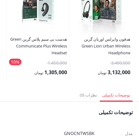
هدفون وایرلس اوربان گرین
هدست بی سیم پلاس گرین Green
G1
Communicate Plus Wireless
Green Lion Urban Wireless
Headset
Headphone
10%
قیمت
قیمت
00
1,450,000
3,480,000
اصلی:
اصلی:
00
1,305,000
3,132,000
تومان
تومان
3,480,000 تومان
1,450,000 تومان
قیمت
قیمت
قی
بود.
بود.
فعلی:
فعلی:
فع
توضیحات تکمیلی
نظرات (0)
3,132,000 تومان.
1,305,000 تومان.
,500
توضیحات تکمیلی
مدل
GNOCNTWSBK