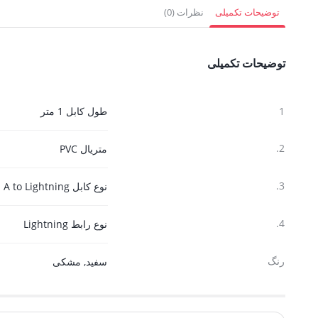
265,500 تومان.
661,500 تومان.
405,000 توم
توضیحات تکمیلی
نظرات (0)
توضیحات تکمیلی
1
طول کابل 1 متر
2.
متریال PVC
3.
نوع کابل USB- A to Lightning
4.
نوع رابط Lightning
رنگ
سفید
,
مشکی