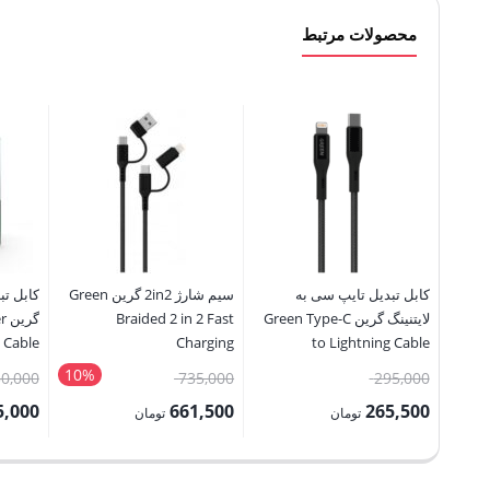
محصولات مرتبط
کابل تبدیل تایپ سی به
سیم شارژ 2in2 گرین Green
لایتنینگ گرین Green Type-C
Braided 2 in 2 Fast
گر
 Cable
Charging
to Lightning Cable
10%
قیمت
قیمت
0,000
735,000
295,000
اصلی:
اصلی:
5,000
661,500
265,500
تومان
تومان
295,000 تومان
735,000 تومان
قیمت
قیمت
قیمت
بود.
بود.
فعلی:
فعلی:
فعلی: