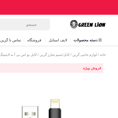
دسته محصولات
لایف استایل
فروشگاه
تماس با گرین ل
خانه
/
لوازم جانبی گرین
/
کابل/سیم شارژ گرین
/ کابل یو اس بی آ به لایتنینگ گرین B-A To Lightening PVC 1.2M
فروش ویژه