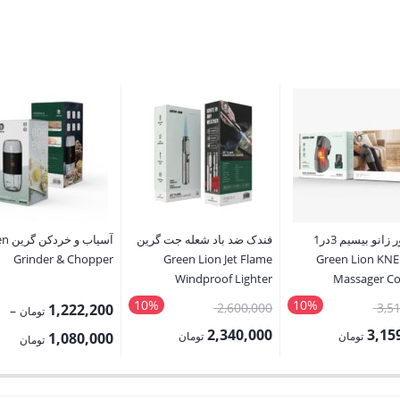
ماساژور زانو بیسیم 3در1
فندک ضد باد شعله جت گرین
آسیاب و
ین Green Lion KNEE
Green Lion Jet Flame
Grinder & Chopper
Windproof Lighter
Massager Co
10%
10%
قیمت
قیمت
2,600,000
3,5
1,222,200
–
تومان
اصلی:
اصلی:
2,340,000
3,15
rice
تومان
تومان
1,080,000
تومان
3,510,000 تومان
2,600,000 تومان
قیمت
nge:
بود.
بود.
فعلی: