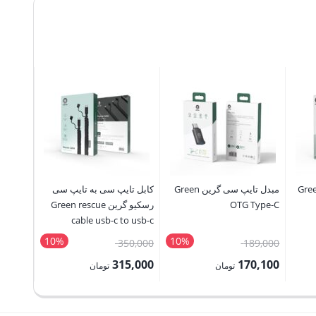
 خردکن گرین Green
مبدل تایپ سی گرین Green
کابل تایپ سی به تایپ سی
محافظ ل
OTG Type-C
رسکیو گرین Green rescue
HD Plus
cable usb-c to usb-c
a Lens
10%
10%
قیمت
قیمت
10,000
350,000
189,000
اصلی:
اصلی:
9,000
315,000
170,100
P
تومان
تومان
189,000 تومان
350,000 تومان
ra
قیمت
قیمت
قیمت
بود.
بود.
1,080,000 تومان
فعلی:
فعلی:
فعلی: