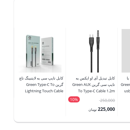
USB-
A
To
Lightening
PVC
1.2M
عدد
 با
کابل تبدیل آی او ایکس به
کابل تایپ سی به لایتنینگ تاچ
کابل لای
نگر ال ای دی گرین Green
تایپ سی گرین Green AUX
گرین Green Type-C To
 to AUX
Lightning Touch Cable
To Type-C Cable 1.2m
usb
s Steel
10%
قیمت
250,000
تماس بگ
g Cable
اصلی:
225,000
تومان
250,000 تومان
قیمت
بود.
فعلی: