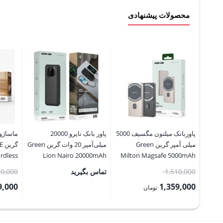
محصولات پیشنهادی
پاوربانک میلتون مگسیف 5000
پاور بانک نایرو 20000
میلی آمپر گرین Green
میلی‌آمپر 20 وات گرین Green
گر
rdless
Lion Nairo 20000mAh
Milton Magsafe 5000mAh
Power Bank PD 20W
PowerBank
قیمت
1,510,000
تماس بگیرید
10,000
اصلی:
9,000
1,359,000
تومان
1,510,000 تومان
قیمت
قیمت
بود.
فعلی:
فعلی: