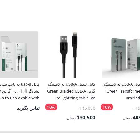
کابل تبدیل USB-A به لایتنینگ
کابل تبدیل USB-A به لایتنینگ
کابل usb-a به تایپ سی
ین Green Transformer
گرین Green Braided USB-A
نشا
-a to usb-c cable with
to lightning cable 3m
Braided
LED indicator
10%
10%
قیمت
قیمت
45
145,000
تماس بگیرید
اصلی:
اصلی:
130,500
40
تومان
تومان
450,000 تومان
145,000 تومان
قیمت
بود.
بود.
فعلی: