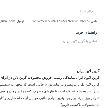
1,359,000 تومان.
3,159,000 
رفتن به بالا
تلفن
07152253072،09917825009،09120792979
ایمیل
@gmail.com
راهنمای خرید
تماس با گرین لاین ایران
گرین لاین ایران
گرین لایون ایران نمایندگی رسمی فروش محصولات گرین لاین در ایران
شیر سبز همیشه کنجکاو است تا نیازهای مصرف کننده را در زمان واقعی در
تمرکز ویژه برند بر روی بهترین لوازم جانبی موبایل از جمله شارژر و کاب
آیا محصولات باکیفیت داریم؟