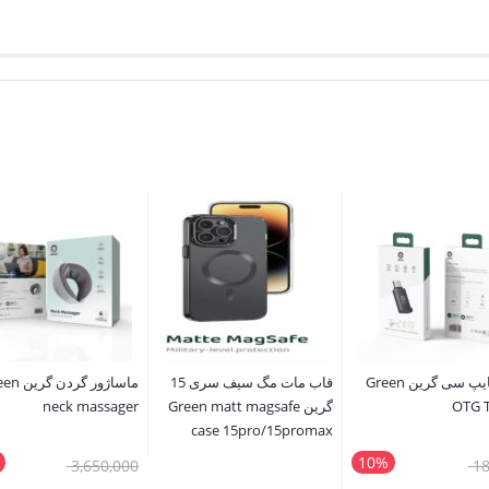
مبدل تایپ سی گرین Green
قاب مات مگ سیف سری 15
ماساژور گردن
OTG 
گرین Green matt magsafe
neck massager
case 15pro/15promax
10%
قیمت
قیمت
3,650,000
18