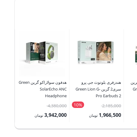
بلوتوث پرو 2 گرین
هندزفری بلوتوث جی پرو
هدفون سولاراکو گرین Green
Gr
سری2 گرین Green Lion G-
SolarEcho ANC
Earbuds
3 G1
Headphone
Pro Earbuds 2
10%
قیمت
قیمت
4,380,000
2,185,000
8,500
اصلی:
اصلی:
3,942,000
1,966,500
تومان
تومان
5,000
1,200,000 تومان
2,185,000 تومان
4,380,000 تومان
قیمت
قیمت
بود.
بود.
فعلی:
فعلی: