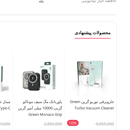
حافظه آلیاژ تیتانیومی
بله
محصولات پیشنهادی
جاروبرقی توربو گرین Green
پاوربانک مگ سیف موناکو
Turbo Vacuum Cleaner
گریپ 10000 میلی آمپر گرین
Type-C
Green Monaco Grip
10000mAh PowerBank
10%
قیمت
قیمت
9,000
2,885,000
8,865,000