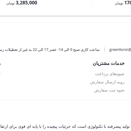
اصلی:
اصلی:
3,285,000
17
تومان
تومان
189,000 تومان
قیمت
بود.
بود.
فعلی:
ان.
3,285,000 تومان.
greenlionir
ساعت کاری صبح 9 الی 14- عصر 17 الی 22 به غیر از تعطیلات رسمی
خدمات مشتریان
ر
شیوه‌های پرداخت
ت
رویه ارسال سفارش
نحوه ثبت سفارش