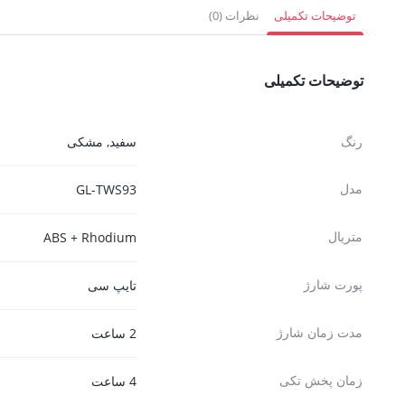
832,500 تومان.
702,000 تومان.
4,905,000 
توضیحات تکمیلی
نظرات (0)
توضیحات تکمیلی
رنگ
سفید
,
مشکی
مدل
GL-TWS93
متریال
ABS + Rhodium
پورت شارژ
تایپ سی
مدت زمان شارژ
2 ساعت
زمان پخش تکی
4 ساعت