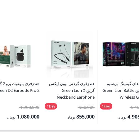
های گیمینگ بی‌سیم
هندزفری گردنی لیون ایکس
هندزفری 
بتل گرین Green Lion Battle
گرین Green Lion X
een D2 Earbuds Pro 2
Neckband Earphone
Wireless 
Headp
10%
10%
قیمت
قیمت
قیمت
1,200,000
950,000
5,4
اصلی:
اصلی:
اصلی:
1,080,000
855,000
4,90
تومان
تومان
تومان
5,450,000 تومان
950,000 تومان
قیمت
قیمت
بود.
بود.
بود.
فعلی:
فعلی: