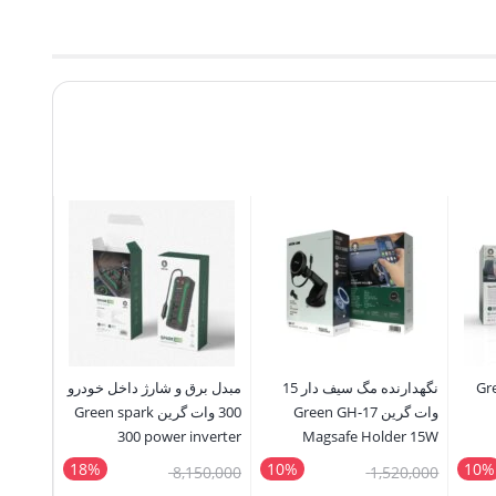
 گرین Green
نگهدارنده مگ سیف دار 15
مبدل برق و شارژ داخل خودرو
اسپیکر 
وات گرین Green GH-17
300 وات گرین Green spark
Jupiter
Speaker
300 power inverter
Magsafe Holder 15W
18%
10%
10%
قیمت
قیمت
50,000
8,150,000
1,520,000