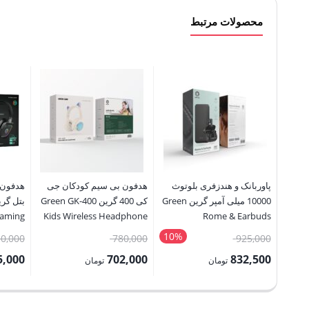
محصولات مرتبط
پاوربانک و هندزفری بلوتوث
هدفون بی سیم کودکان جی
هدفون‌
10000 میلی آمپر گرین Green
کی 400 گرین Green GK-400
Gaming
Kids Wireless Headphone
Rome & Earbuds
hones
10000mAh PowerBank &
10%
قیمت
قیمت
50,000
780,000
925,000
TWS
اصلی:
اصلی:
5,000
702,000
832,500
تومان
تومان
925,000 تومان
780,000 تومان
قیمت
قیمت
قیمت
بود.
بود.
فعلی:
فعلی:
فعلی: