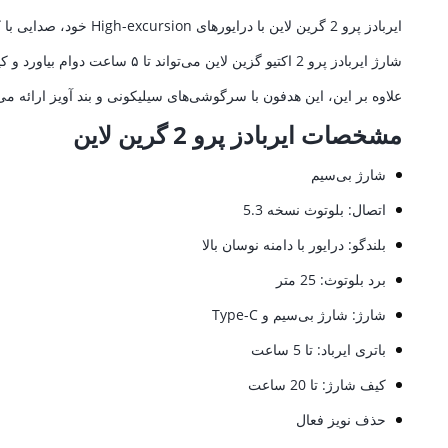
ایربادز پرو 2 گرین لاین با درایورهای High-excursion خود، صدایی با کیفیت بالا به شما هدیه می دهد.
شارژ ایربادز پرو 2 اکتیو گزین لاین می‌تواند تا ۵ ساعت دوام بیاورد و کیس شارژ آن ۲۰ ساعت دیگر دوام می‌آورد.
علاوه بر این، این هدفون با سرگوشی‌های سیلیکونی و بند آویز ارائه م
مشخصات ایربادز پرو 2 گرین لاین
شارژ بی‌سیم
اتصال: بلوتوث نسخه 5.3
بلندگو: درایور با دامنه نوسان بالا
برد بلوتوث: 25 متر
شارژ: شارژ بی‌سیم و Type-C
باتری ایرباد: تا 5 ساعت
کیف شارژ: تا 20 ساعت
حذف نویز فعال