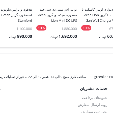
یواری اولترا کامپکت با
یو پی اس مینی دی سی چند
هدفون وایرلس/بلوتوث
کابل C به L گرین Green Lion
منظوره شبکه ای گرین Green
استمفورد گرین Green
Stamford
Lion Mini DC UPS
Gan Wall Charger 
Wireless/Bluethooth
Multifunction Network
To L
10%
10%
قیمت
قیمت
قیمت
1,100,000
1,880,000
67
Headphon
اصلی:
اصلی:
اصلی:
990,000
1,692,000
60
تومان
تومان
تومان
675,000 تومان
1,880,000 تومان
قیمت
قیمت
بود.
بود.
بود.
فعلی:
فعلی:
ان.
1,692,000 تومان.
990,000 تومان.
greenlionir
ساعت کاری صبح 9 الی 14- عصر 17 الی 22 به غیر از تعطیلات رسمی
خدمات مشتریان
ر
شیوه‌های پرداخت
ت
رویه ارسال سفارش
نحوه ثبت سفارش