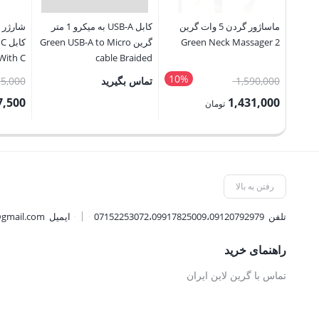
ماساژور گردن 5 وات گرین
کابل USB-A به میکرو 1 متر
شارژر د
Green Neck Massager 2
گرین Green USB-A to Micro
With C
cable Braided
 Cable
10%
قیمت
1,590,000
تماس بگیرید
5,000
اصلی:
7,500
1,431,000
تومان
1,590,000 تومان
قیمت
قیمت
بود.
فعلی:
فعلی:
1,431,000 تومان.
607,500 توم
رفتن به بالا
تلفن
07152253072،09917825009،09120792979
ایمیل
@gmail.com
راهنمای خرید
تماس با گرین لاین ایران