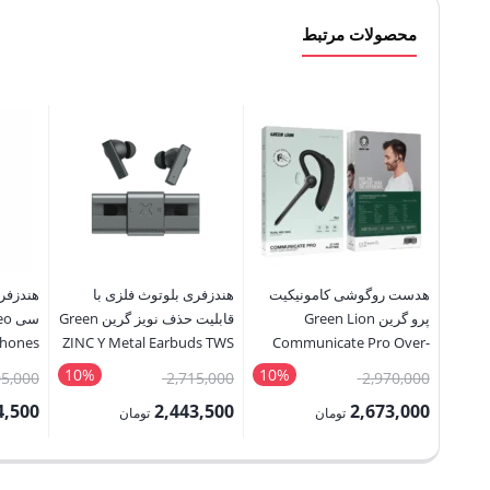
محصولات مرتبط
هدست روگوشی کامونیکیت
هندزفری بلوتوث فلزی با
هندزفر
پرو گرین Green Lion
قابلیت حذف نویز گرین Green
سی 
phones
ZINC Y Metal Earbuds TWS
Communicate Pro Over-
with ANC
Ear Headset
10%
10%
قیمت
قیمت
5,000
2,715,000
2,970,000
اصلی:
اصلی:
4,500
2,443,500
2,673,000
تومان
تومان
2,970,000 تومان
2,715,000 تومان
قیمت
قیمت
قیمت
بود.
بود.
فعلی:
فعلی:
فعلی: