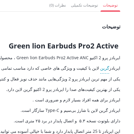
2,673,000 تومان.
2,443,500 تومان.
274,500 توم
توضیحات
توضیحات تکمیلی
نظرات (0)
توضیحات
Green lion Earbuds Pro2 Active
ایربادز پرو 2 اکتیو Green lion Earbuds Pro2 Active ANC ، محصولی
ایربادز
گرین
لاین با کیفیت و ویژگی های خاصی که دارد مناسب تمامی ک
یکی از مهم ترین ایربادز پرو 2 ویژگی‌هایی مانند حذف نویز فعال و کنترل نویز است که به شما امکان گوش دادن موزیک و صدا را بدون وقفه و صدای واضح در هر محیطی می‌دهد.
یکی از بهترین کیفیت‌های صدا را ایربادز پرو 2 اکتیو گرین لاین دارد.
ایربادز برای همه افراد بسیار لازم و ضروری است .
ایربادز گرین لاین با شارژ بی‌سیم و Type-C سازگار است.
دارای بلوتوث نسخه ۵.۳ و اتصال پایدار در برد ۲۵ متری است.
این ایربادز تا 25 متر اتصال پابدار دارد و شما با خیالی آسوده می توانید صحبت کنید.