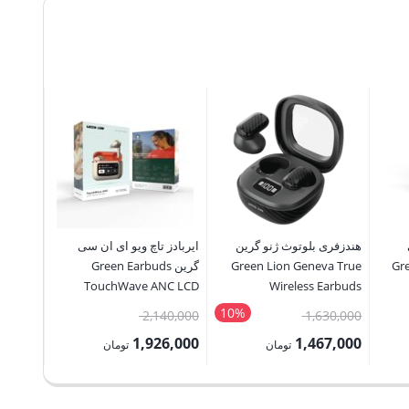
هندزفری
rbuds 2
85,000
6,500
قیمت
هندزفری بلوتوث ژنو گرین
ایربادز تاچ ویو ای ان سی
فعلی:
Green
Green Lion Geneva True
گرین Green Earbuds
1,966,500 ت
TouchWave ANC LCD
Wireless Earbuds
Touch Screen
10%
قیمت
قیمت
2,140,000
1,630,000
اصلی:
اصلی:
1,926,000
1,467,000
تومان
تومان
1,200,000 تومان
1,630,000 تومان
2,140,000 تومان
قیمت
قیمت
بود.
بود.
فعلی:
فعلی: