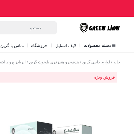
دسته محصولات
لایف استایل
فروشگاه
تماس با گرین ل
خانه
/
لوازم جانبی گرین
/
هدفون و هندزفری بلوتوث گرین
/ ایربادز پرو 2 اکتیو گرین Green lion Earbuds Pro2 Active ANC
فروش ویژه