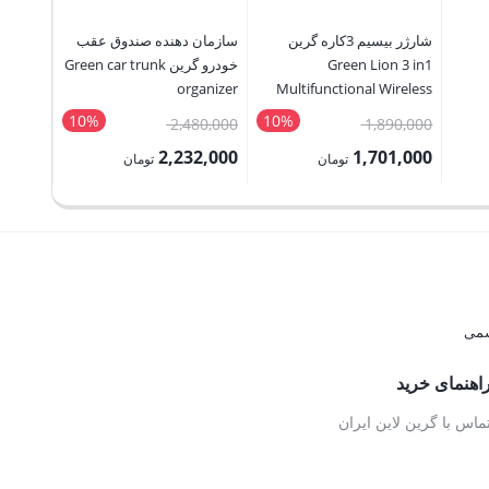
شارژر بیسیم 3کاره گرین
سازمان دهنده صندوق عقب
Green Lion 3 in1
خودرو گرین Green car trunk
t Strap
organizer
Multifunctional Wireless
Charger
10%
10%
قیمت
قیمت
2,480,000
1,890,000
6,500
اصلی:
اصلی:
2,232,000
1,701,000
تومان
تومان
7,500
1,100,000 تومان
1,890,000 تومان
2,480,000 تومان
قیمت
قیمت
بود.
بود.
فعلی:
فعلی:
1,701,000 تومان.
2,232,000 تومان.
اهنمای خرید
ماس با گرین لاین ایران