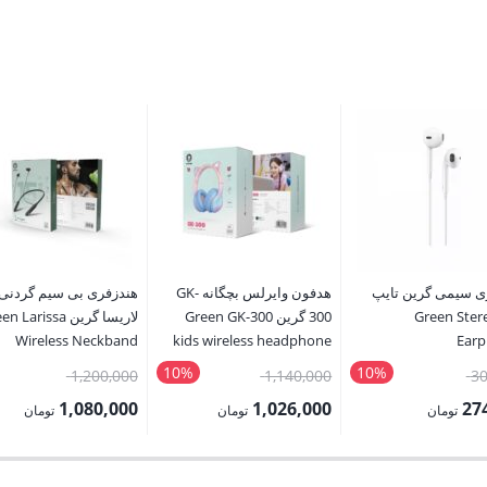
ی سیمی گرین تایپ
هدفون وایرلس بچگانه GK-
هندزفری بی سیم گردنی
Green Stereo
300 گرین Green GK-300
لاریسا گرین  Larissa
Wireless Neckband
kids wireless headphone
Ear
Headphones
10%
10%
قیمت
قیمت
قیمت
1,200,000
1,140,000
30
اصلی:
اصلی:
اصلی:
1,080,000
1,026,000
27
تومان
تومان
تومان
305,000 تومان
1,140,000 تومان
قیمت
قیمت
بود.
بود.
بود.
فعلی:
فعلی: