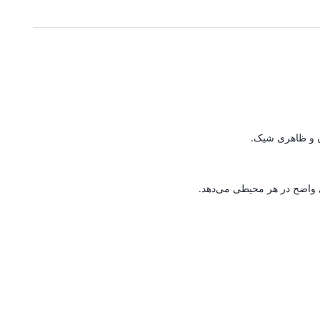
1,467,000 تومان.
1,926,000 تومان.
رن و ظاهری شیک.