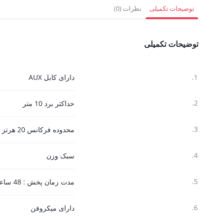
2,952,000 تومان.
1,966,500 
توضیحات تکمیلی
نظرات (0)
توضیحات تکمیلی
1.
دارای کابل AUX
2.
حداکثر برد 10 متر
3.
محدوده فرکانس 20 هرتز تا 20 کیلو هرتز
4.
سبک وزن
5.
مدت زمان پخش : 48 ساعت
6.
دارای میکروفن