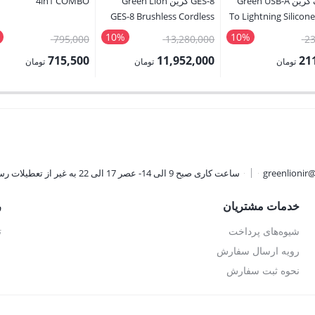
لایتنینگ گرین Green USB-A
GES-8 گرین Green Lion
4in1 COMBO
GES-8 Brushless Cordless
To Lightning Silicon
Electric Chainsaw
10%
10%
قیمت
قیمت
قیمت
795,000
13,280,000
23
اصلی:
اصلی:
اصلی:
715,500
11,952,000
21
تومان
تومان
تومان
235,000 تومان
13,280,000 تومان
795,000 
قیمت
قیمت
بود.
بود.
بود.
فعلی:
فعلی:
ان.
11,952,000 تومان.
715,500 تومان.
greenlionir
ساعت کاری صبح 9 الی 14- عصر 17 الی 22 به غیر از تعطیلات رسمی
خدمات مشتریان
ر
شیوه‌های پرداخت
ت
رویه ارسال سفارش
نحوه ثبت سفارش