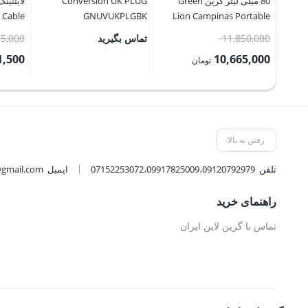
80 میلی لیتر گرین Green
Conversion UK PLUG
e Cable
GNUVUKPLGBK
Lion Campinas Portable
Coffee Maker 80mL
قیمت
11,850,000
تماس بگیرید
5,000
اصلی:
1,500
10,665,000
تومان
11,850,000 تومان
قیمت
قیمت
بود.
فعلی:
فعلی:
10,665,000 تومان.
211,500 توم
رفتن به بالا
تلفن
07152253072،09917825009،09120792979
ایمیل
@gmail.com
راهنمای خرید
تماس با گرین لاین ایران