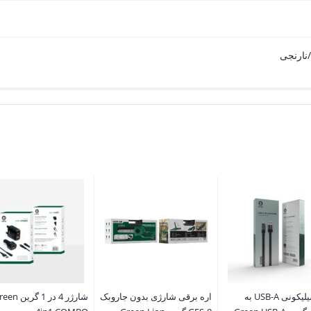
ارنجی
کابل سیلیکونی USB-A به
اره برقی شارژی بدون جاروبک
شارژر 4 در 1 گرین