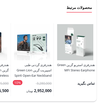
محصولات مرتبط
هندزفری استریو گرین Green
هندزفری گردنی طبی
MFI Stereo Earphone
اسپیریت گرین Green Lion
گر
reless
Spirit Open-Ear Neckband
arbuds
10%
قیمت
تماس بگیرید
3,280,000
85,000
اصلی:
6,500
2,952,000
تومان
3,280,000 تومان
قیمت
قیمت
بود.
فعلی:
فعلی: