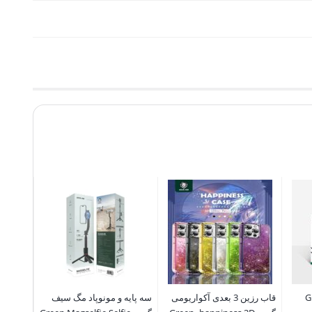
 Green
قاب رزین 3 بعدی آکواریومی
سه پایه و مونوپاد مگ سیف