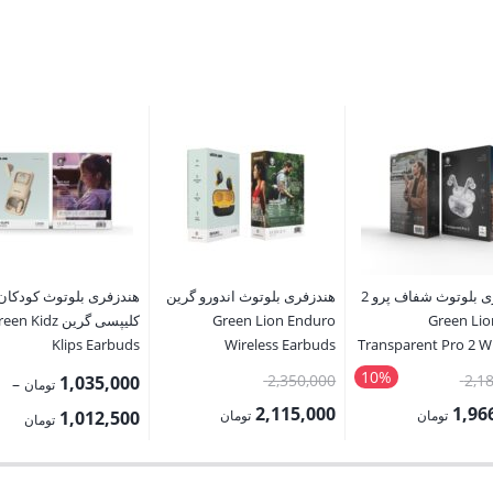
هندزفری بلوتوث شفاف پرو 2
هندزفری بلوتوث اندورو گرین
هندزفری بلوتوث کودکان
ین Green Lion
Green Lion Enduro
کلیپسی گرین en Kidz
Klips Earbuds
Wireless Earbuds
Transparent Pro 2 Wi
E
10%
قیمت
قیمت
2,350,000
2,1
1,035,000
–
تومان
اصلی:
اصلی:
2,115,000
1,96
rice
تومان
تومان
1,012,500
تومان
2,185,000 تومان
2,350,000 تومان
قیمت
nge:
بود.
بود.
فعلی: