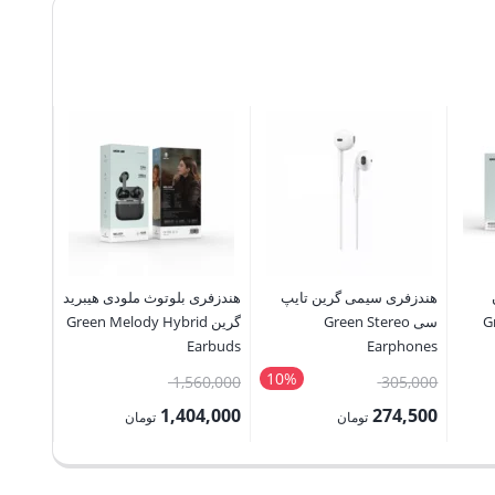
هندزفری سیمی گرین تایپ
هندزفری بلوتوث ملودی هیبرید
پاوربانک
Gre
سی Green Stereo
گرین Green Melody Hybrid
گر
arbuds
Earbuds
Earphones
10%
قیمت
قیمت
65,000
1,560,000
305,000
اصلی:
اصلی:
8,500
1,404,000
274,500
P
تومان
تومان
305,000 تومان
1,560,000 تومان
ra
قیمت
قیمت
قیمت
بود.
بود.
1,012,500 تومان
فعلی:
فعلی:
فعلی: