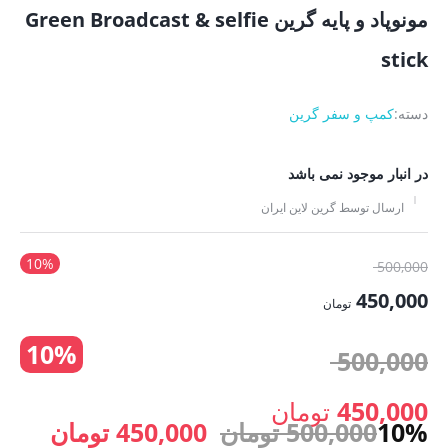
مونوپاد و پایه گرین Green Broadcast & selfie
stick
دسته:
کمپ و سفر گرین
در انبار موجود نمی باشد
ارسال توسط گرین لاین ایران
10%
قیمت
500,000
اصلی:
450,000
تومان
500,000 تومان
قیمت
10%
بود.
قیمت
500,000
فعلی:
450,000 تومان.
اصلی:
450,000
تومان
قیمت
قیمت
10%
500,000
تومان
450,000
تومان