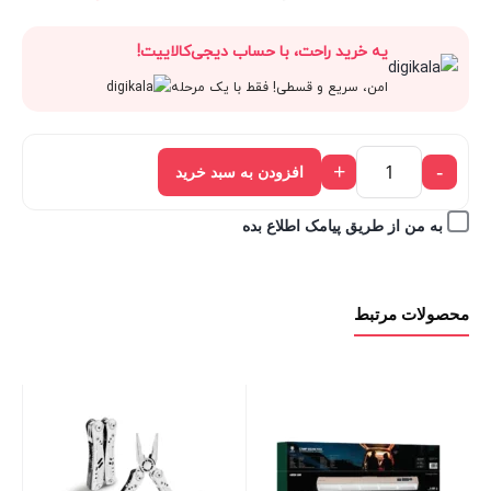
قیمت
500,000 تومان
اصلی:
فعلی:
یه خرید راحت، با حساب دیجی‌کالاییت!
فعلی:
بود.
500,000 تومان
450,000 
امن، سریع و قسطی! فقط با یک مرحله
450,000 تومان.
بود.
+
-
افزودن به سبد خرید
به من از طریق پیامک اطلاع بده
محصولات مرتبط