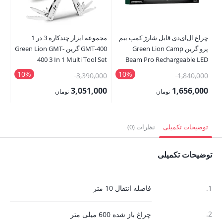
چراغ ال‌ای‌دی قابل شارژ کمپ بیم
مجموعه ابزار چندکاره 3 در 1
بید
پرو گرین Green Lion Camp
GMT-400 گرین Green Lion GMT-
ble
et
400 3 In 1 Multi Tool Set
Beam Pro Rechargeable LED
Light
10%
10%
قیمت
قیمت
00
3,390,000
1,840,000
اصلی:
اصلی:
00
3,051,000
1,656,000
تومان
تومان
1,840,000 تومان
3,390,000 تومان
قیمت
قیمت
قی
بود.
بود.
فعلی:
فعلی:
فع
توضیحات تکمیلی
نظرات (0)
1,656,000 تومان.
3,051,000 تومان.
,000
توضیحات تکمیلی
1.
فاصله انتقال 10 متر
2.
چراغ باز شده 600 میلی متر