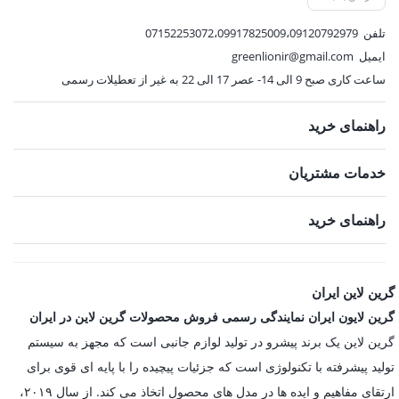
تلفن
07152253072،09917825009،09120792979
ایمیل
greenlionir@gmail.com
ساعت کاری صبح 9 الی 14- عصر 17 الی 22 به غیر از تعطیلات رسمی
راهنمای خرید
خدمات مشتریان
راهنمای خرید
گرین لاین ایران
گرین لایون ایران نمایندگی رسمی فروش محصولات گرین لاین در ایران
گرین لاین یک برند پیشرو در تولید لوازم جانبی است که مجهز به سیستم
تولید پیشرفته با تکنولوژی است که جزئیات پیچیده را با پایه ای قوی برای
ارتقای مفاهیم و ایده ها در مدل های محصول اتخاذ می کند. از سال ۲۰۱۹،