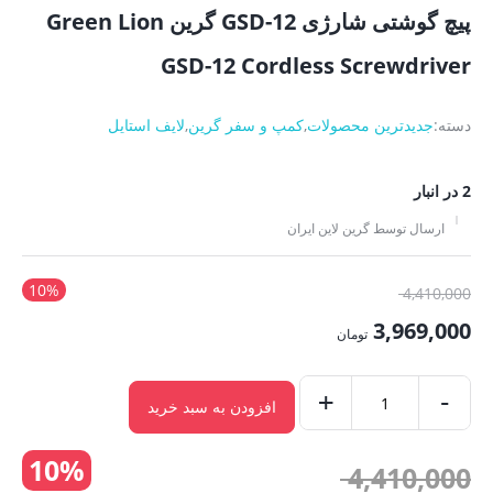
پیچ گوشتی شارژی GSD-12 گرین Green Lion
GSD-12 Cordless Screwdriver
دسته:
جدیدترین محصولات
,
کمپ و سفر گرین
,
لایف استایل
2 در انبار
ارسال توسط گرین لاین ایران
10%
قیمت
4,410,000
اصلی:
3,969,000
تومان
4,410,000 تومان
قیمت
بود.
-
فعلی:
+
افزودن به سبد خرید
پیچ
3,969,000 تومان.
گوشتی
10%
قیمت
4,410,000
شارژی