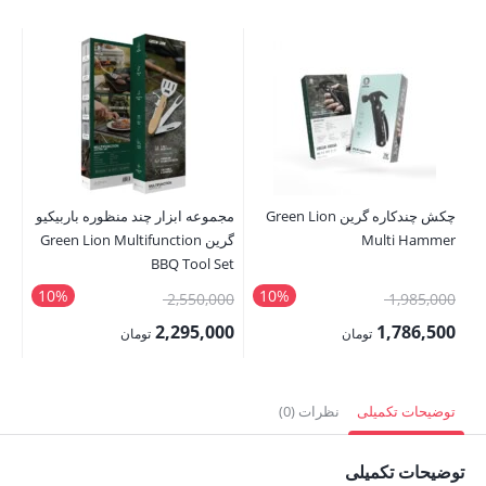
چکش چندکاره گرین Green Lion
مجموعه ابزار چند منظوره باربیکیو
Multi Hammer
گرین Green Lion Multifunction
0L
BBQ Tool Set
10%
10%
قیمت
قیمت
00
2,550,000
1,985,000
اصلی:
اصلی:
00
2,295,000
1,786,500
تومان
تومان
1,985,000 تومان
2,550,000 تومان
قیمت
قیمت
قی
بود.
بود.
فعلی:
فعلی:
فع
توضیحات تکمیلی
نظرات (0)
1,786,500 تومان.
2,295,000 تومان.
,000
توضیحات تکمیلی