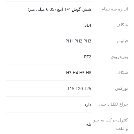
اندازه سه نظام
شش گوش 1/4 اینچ (6.35 میلی متر)
شگاف
SL4
فیلیپس
PH1 PH2 PH3
پوزیدریوی
PZ2
شکاف
H3 H4 H5 H6
تورکس
T15 T20 T25
چراغ LED داخلی
دارد
کنترل حرکت به جلو
بله
و عقب