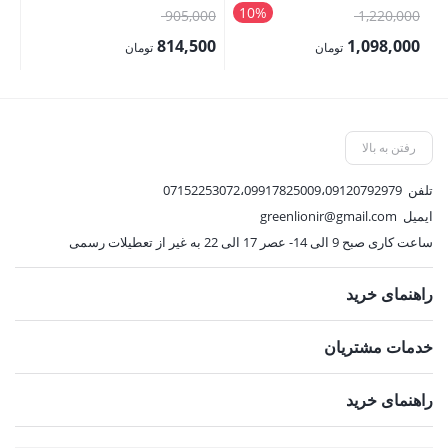
10%
قیمت
قیمت
00
905,000
1,220,000
اصلی:
اصلی:
00
814,500
1,098,000
تومان
تومان
1,220,000 تومان
905,000 تومان
قیمت
قیمت
قی
بود.
بود.
فعلی:
فعلی:
فع
1,098,000 تومان.
814,500 تومان.
,000
رفتن به بالا
تلفن
07152253072،09917825009،09120792979
ایمیل
greenlionir@gmail.com
ساعت کاری صبح 9 الی 14- عصر 17 الی 22 به غیر از تعطیلات رسمی
راهنمای خرید
خدمات مشتریان
راهنمای خرید