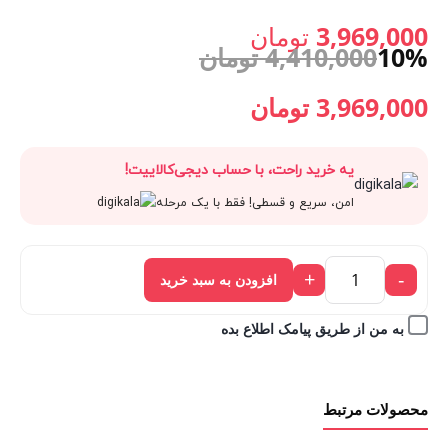
GSD-
اصلی:
3,969,000
تومان
12
10%
4,410,000
تومان
گرین
قیمت
4,410,000 تومان
Green
قیمت
قیمت
3,969,000
تومان
Lion
فعلی:
بود.
اصلی:
فعلی:
GSD-
یه خرید راحت، با حساب دیجی‌کالاییت!
3,969,000 تومان.
12
4,410,000 تومان
3,969,000 تومان.
امن، سریع و قسطی! فقط با یک مرحله
Cordless
Screwdriver
بود.
عدد
+
-
افزودن به سبد خرید
به من از طریق پیامک اطلاع بده
محصولات مرتبط