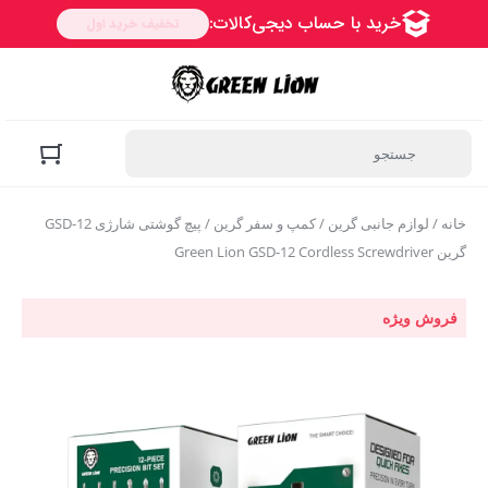
خانه
/
لوازم جانبی گرین
/
کمپ و سفر گرین
/ پیچ گوشتی شارژی GSD-12
گرین Green Lion GSD-12 Cordless Screwdriver
فروش ویژه