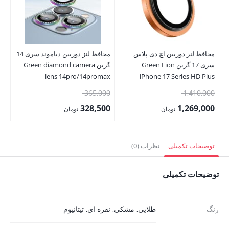
محافظ لنز دوربین اچ دی پلاس
محافظ لنز دوربین دیاموند سری 14
محا
سری 17 گرین Green Lion
گرین Green diamond camera
ns
lens 14pro/14promax
iPhone 17 Series HD Plus
ax
Camera Lens
قیمت
قیمت
00
365,000
1,410,000
اصلی:
اصلی:
00
328,500
1,269,000
تومان
تومان
1,410,000 تومان
365,000 تومان
قیمت
قیمت
قی
بود.
بود.
فعلی:
فعلی:
فع
توضیحات تکمیلی
نظرات (0)
1,269,000 تومان.
328,500 تومان.
,000
توضیحات تکمیلی
رنگ
طلایی
,
مشکی
,
نقره ای
,
تیتانیوم