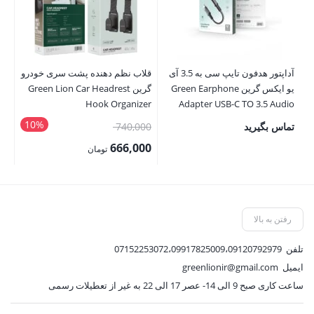
آداپتور هدفون تایپ سی به 3.5 آی
قلاب نظم دهنده پشت سری خودرو
یو ایکس گرین Green Earphone
گرین Green Lion Car Headrest
ce
ser
Hook Organizer
Adapter USB-C TO 3.5 Audio
Jack
10%
قیمت
تماس بگیرید
740,000
00
اصلی:
00
666,000
تومان
740,000 تومان
قیمت
قی
بود.
فعلی:
فع
666,000 تومان.
,000
رفتن به بالا
تلفن
07152253072،09917825009،09120792979
ایمیل
greenlionir@gmail.com
ساعت کاری صبح 9 الی 14- عصر 17 الی 22 به غیر از تعطیلات رسمی