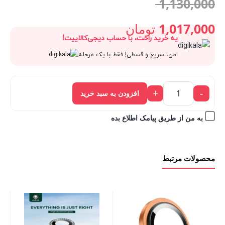
قیمت
1,130,000
اصلی:
1,017,000
تومان
یه خرید راحت، با حساب دیجی‌کالاییت!
قیمت
1,130,000 تومان
امن، سریع و قسطی! فقط با یک مرحله
فعلی:
بود.
+
-
افزودن به سبد خرید
1,017,000 تومان.
به من از طریق پیامک اطلاع بده
محصولات مرتبط