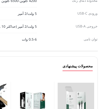
محدوده دمای رنگ
4200 کلوین-6500 کلوین
ورودی USB-C
5 ولت/2 آمپر
خروجی USB-A
5 ولت/2 آمپر (حداکثر 10 وات)
توان نامی
0.5-6 وات
محصولات پیشنهادی