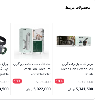
محصولات مرتبط
برس کباب پز برقی گرین
بیده قابل حمل بیدت پرو گرین
چراغ پی
Green lion Bidet Pro
Green Lion Electric Grill
geable
Portable Bidet
Brush
dlamp
10%
10%
قیمت
قیمت
45,000
5,580,000
5,935,000
اصلی:
اصلی:
0,500
5,022,000
5,341,500
تومان
تومان
5,935,000 تومان
5,580,000 تومان
قیمت
قیمت
قیمت
بود.
بود.
فعلی:
فعلی:
فعلی: