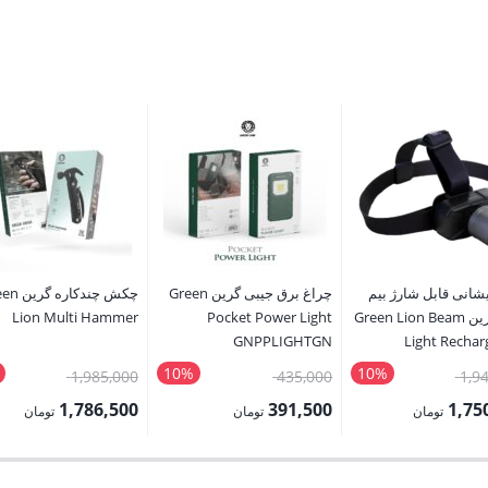
شانی قابل شارژ بیم
چراغ برق جیبی گرین Green
چکش چندکاره
لایت گرین Green Lion Beam
Pocket Power Light
Lion Multi Hammer
GNPPLIGHTGN
Light Rechar
Hea
10%
10%
قیمت
قیمت
قیمت
1,985,000
435,000
1,9
اصلی:
اصلی:
اصلی:
1,786,500
391,500
1,75
تومان
تومان
تومان
1,945,000 تومان
435,000 تومان
قیمت
قیمت
بود.
بود.
بود.
فعلی:
فعلی: