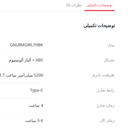
5,341,500 تومان.
5,022,000 تومان.
1,750,500 
توضیحات تکمیلی
نظرات (0)
توضیحات تکمیلی
مدل
GNLBMGWL7HBK
متریال
ABS + آلیاژ آلومینیوم
ظرفیت باتری
5200 میلی‌آمپر ساعت 3.7 ولت، 19.24 وات ساعت
رابط شارژ
Type-C
زمان شارژ
4 ساعت
زمان کار
3-6 ساعت