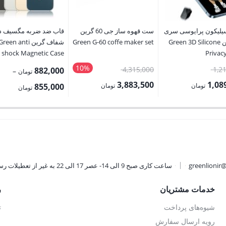
لیکون پرایوسی سری
ست قهوه ساز جی 60 گرین
قاب ضد ضربه مگسیف دا
12 گرین Green 3D Silicone
Green G-60 coffe maker set
شفاف گرین reen anti
shock Magnetic Case
Privac
Pro/14Max/14ProMax
12/12Pro/12
10%
قیمت
قیمت
4,315,000
1,2
882,000
–
تومان
اصلی:
اصلی:
3,883,500
1,08
Price
تومان
تومان
855,000
تومان
1,210,000 تومان
4,315,000 تومان
قیمت
range:
بود.
بود.
فعلی:
تومان.
3,883,500 تومان.
rough
882,000 تو
greenlionir
ساعت کاری صبح 9 الی 14- عصر 17 الی 22 به غیر از تعطیلات رسمی
خدمات مشتریان
ر
شیوه‌های پرداخت
ت
رویه ارسال سفارش