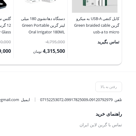
کابل کنفی USB-A به میکرو
دستگاه دهانشوی 180 میلی
گلس سی
گرین Green braided cable
لیتر گرین Green Portable
y Glass
Oral Irrigator 180ML
usb-a to micro
promax
قیمت
تماس بگیرید
4,795,000
10,000
اصلی:
9,000
4,315,500
تومان
4,795,000 تومان
قیمت
قیمت
بود.
فعلی:
فعلی:
4,315,500 تومان.
1,089,000 
رفتن به بالا
تلفن
07152253072،09917825009،09120792979
ایمیل
@gmail.com
راهنمای خرید
تماس با گرین لاین ایران