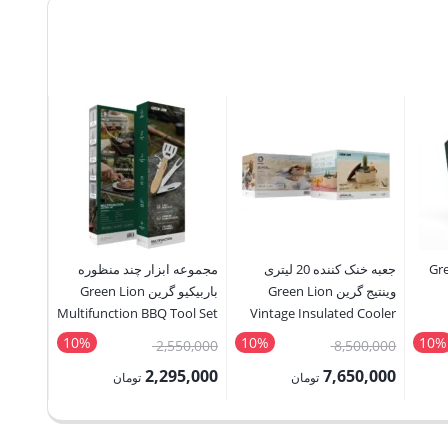
Light
عدد
 گرین Green
جعبه خنک کننده 20 لیتری
مجموعه ابزار چند منظوره
اره برق
وینتیج گرین Green Lion
باربیکیو گرین Green Lion
ordless
Multifunction BBQ Tool Set
Vintage Insulated Cooler
hainsaw
Box 20L
10%
10%
10%
قیمت
قیمت
80,000
2,550,000
8,500,000
اصلی:
اصلی:
2,000
2,295,000
7,650,000
تومان
تومان
1,985,000 تومان
8,500,000 تومان
2,550,000 تومان
قیمت
قیمت
قیمت
بود.
بود.
فعلی:
فعلی:
فعلی: