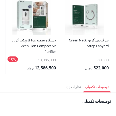
بند گردنی گرین Green Neck
دستگاه تصفیه هوا کامپکت گرین
nal
Green Lion Compact Air
Strap Lanyard
er
Purifier
10%
قیمت
قیمت
00
13,985,000
580,000
اصلی:
اصلی:
00
12,586,500
522,000
تومان
تومان
580,000 تومان
13,985,000 تومان
قیمت
قیمت
قی
بود.
بود.
فعلی:
فعلی:
فع
توضیحات تکمیلی
نظرات (0)
522,000 تومان.
12,586,500 تومان.
,000
توضیحات تکمیلی