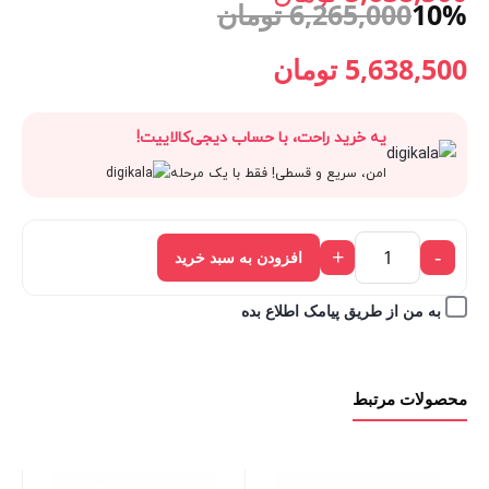
10%
6,265,000
تومان
Green
قیمت
6,265,000 تومان
Lion
قیمت
قیمت
5,638,500
تومان
Vapor
فعلی:
بود.
اصلی:
فعلی:
Pro
یه خرید راحت، با حساب دیجی‌کالاییت!
5,638,500 تومان.
Steam
6,265,000 تومان
5,638,500 تومان.
امن، سریع و قسطی! فقط با یک مرحله
Cleaner
1200W
بود.
عدد
+
-
افزودن به سبد خرید
به من از طریق پیامک اطلاع بده
محصولات مرتبط