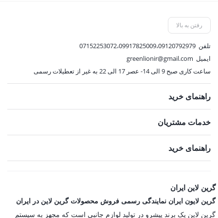
بود.
بود.
فعلی:
فعلی:
9,270,000 تومان.
7,636,500 تومان.
رفتن به بالا
تلفن
07152253072،09917825009،09120792979
ایمیل
greenlionir@gmail.com
ساعت کاری صبح 9 الی 14- عصر 17 الی 22 به غیر از تعطیلات رسمی
راهنمای خرید
خدمات مشتریان
راهنمای خرید
گرین لاین ایران
گرین لایون ایران نمایندگی رسمی فروش محصولات گرین لاین در ایران
گرین لاین یک برند پیشرو در تولید لوازم جانبی است که مجهز به سیستم