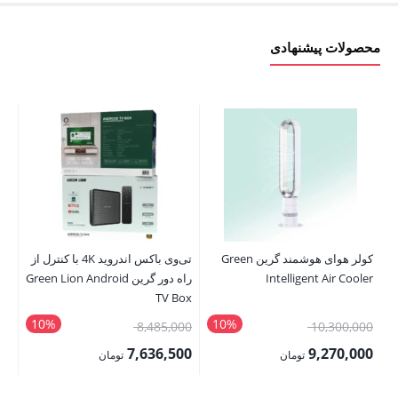
محصولات پیشنهادی
کولر هوای هوشمند گرین Green
تی‌وی باکس اندروید 4K با کنترل از
Intelligent Air Cooler
راه دور گرین Green Lion Android
 1
rt
TV Box
10%
10%
قیمت
قیمت
8,485,000
10,300,000
00
اصلی:
اصلی:
7,636,500
9,270,000
تومان
تومان
00
10,300,000 تومان
8,485,000 تومان
قیمت
قیمت