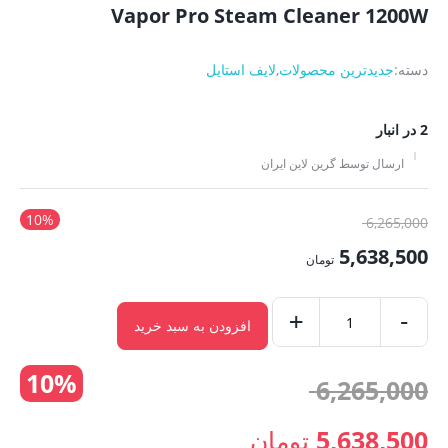
Vapor Pro Steam Cleaner 1200W
دسته:
جدیدترین محصولات
,
لایف استایل
2 در انبار
ارسال توسط گرین لاین ایران
10%
قیمت
6,265,000
اصلی:
5,638,500
تومان
6,265,000 تومان
قیمت
بود.
-
فعلی:
+
افزودن به سبد خرید
بخارشوی
5,638,500 تومان.
پرو
10%
قیمت
6,265,000
1200
وات
اصلی:
5,638,500
تومان
گرین