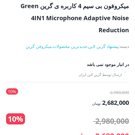
میکروفون بی سیم 4 کاربره ی گرین Green
4IN1 Microphone Adaptive Noise
Reduction
دسته:
پیشنهاد گرین لاین
,
جدیدترین محصولات
,
میکروفن گرین
در انبار موجود نمی باشد
ارسال توسط گرین لاین ایران
10%
قیمت
2,980,000
اصلی:
2,682,000
تومان
2,980,000 تومان
قیمت
10%
بود.
قیمت
2,980,000
فعلی:
2,682,000 تومان.