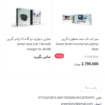
میز لپ تاپ چند منظوره گرین
شارژر دیواری دو گانه 12 واتی گرین
cer
Green dual usb 12w wall
Green Multi Functional Laptop
charger GL-W24B
Desk
10%
قیمت
3,100,000
تماس بگیرید
00
اصلی:
00
2,790,000
تومان
3,100,000 تومان
قیمت
قی
بود.
فعلی:
فع
2,790,000 تومان.
,000
رفتن به بالا
تلفن
07152253072،09917825009،09120792979
ایمیل
greenlionir@gmail.com