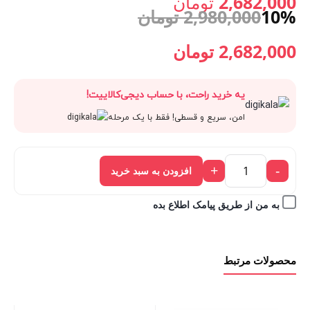
اصلی:
2,682,000
تومان
10%
2,980,000
تومان
قیمت
2,980,000 تومان
قیمت
قیمت
2,682,000
تومان
فعلی:
بود.
اصلی:
فعلی:
یه خرید راحت، با حساب دیجی‌کالاییت!
2,682,000 تومان.
2,980,000 تومان
2,682,000 تومان.
امن، سریع و قسطی! فقط با یک مرحله
بود.
+
-
افزودن به سبد خرید
به من از طریق پیامک اطلاع بده
محصولات مرتبط