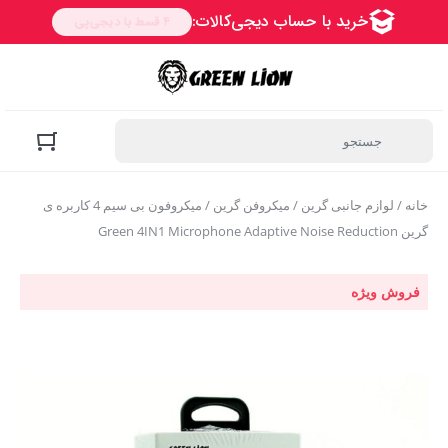
خانه
/
لوازم جانبی گرین
/
میکروفن گرین
/ میکروفون بی سیم 4 کاربره ی
گرین Green 4IN1 Microphone Adaptive Noise Reduction
فروش ویژه