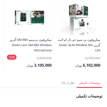
میکروفون بی سیم جی ال ام لایت
میکروفون بی‌سیم GM-88X گرین
می
گرین Green GLM-Wireless Mic
Green Lion GM-88X Wireless
ss
ne
Microphone
Lite
10%
قیمت
قیمت
3,450,000
6,780,000
00
اصلی:
اصلی:
3,105,000
6,102,000
تومان
تومان
00
6,780,000 تومان
3,450,000 تومان
قیمت
قیمت
بود.
بود.
فعلی:
فعلی:
توضیحات تکمیلی
نظرات (0)
6,102,000 تومان.
3,105,000 تومان.
توضیحات تکمیلی