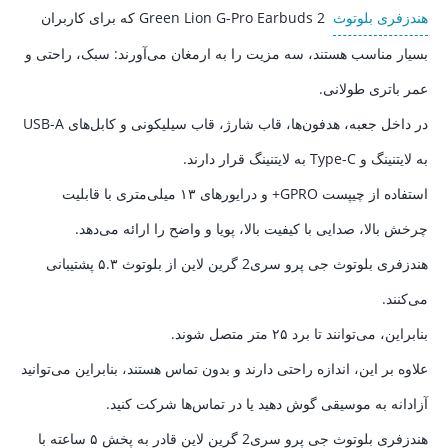
هندزفری بلوتوث
Green Lion G-Pro Earbuds 2 که برای کاربران
بسیار مناسب هستند، سه مزیت را به ارمغان می‌آورند: سبک، راحتی و
عمر باتری طولانی.
در داخل جعبه، هدفون‌ها، قاب شارژ، قاب سیلیکونی و کابل‌های USB-A
به لایتنینگ و Type-C به لایتنینگ قرار دارند.
استفاده از چیپست GPRO+ و درایورهای ۱۳ میلی‌متری با قابلیت
چرخش بالا، صدایی با کیفیت بالا، پویا و واضح را ارائه می‌دهد.
هندزفری بلوتوث جی پرو سری2 گرین لاین از بلوتوث ۵.۳ پشتیبانی
می‌کنند.
بنابراین، می‌توانند تا برد ۲۵ متر متصل شوند.
علاوه بر این، اندازه راحتی دارند و بدون تماس هستند، بنابراین می‌توانید
آزادانه به موسیقی گوش دهید یا در تماس‌ها شرکت کنید.
هندزفری بلوتوث جی پرو سری2 گرین لاین قادر به پخش ۵ ساعته با