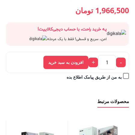
قیمت
2,185,000 تومان
قیمت
قیمت
1,966,500
تومان
فعلی:
بود.
اصلی:
فعلی:
یه خرید راحت، با حساب دیجی‌کالاییت!
1,966,500 تومان.
2,185,000 تومان
1,966,500 تومان.
امن، سریع و قسطی! فقط با یک مرحله
بود.
+
-
افزودن به سبد خرید
به من از طریق پیامک اطلاع بده
محصولات مرتبط
هند
ss