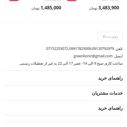
اصلی:
اصلی:
00
1,485,000
3,483,900
تومان
تومان
3,871,000 تومان
1,650,000 تومان
قیمت
قیمت
قی
بود.
بود.
فعلی:
فعلی:
فع
3,483,900 تومان.
1,485,000 تومان.
,000
رفتن به بالا
تلفن
07152253072،09917825009،09120792979
ایمیل
greenlionir@gmail.com
ساعت کاری صبح 9 الی 14- عصر 17 الی 22 به غیر از تعطیلات رسمی
راهنمای خرید
خدمات مشتریان
راهنمای خرید