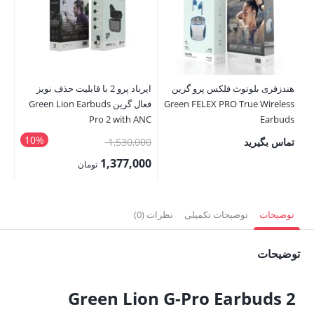
ds
00
00
قی
هندزفری بلوتوث فلکس پرو گرین
ایرباد پرو 2 با قابلیت حذف نویز
فع
Green FELEX PRO True Wireless
فعال گرین Green Lion Earbuds
,000
Pro 2 with ANC
Earbuds
10%
قیمت
تماس بگیرید
1,530,000
اصلی:
1,377,000
تومان
1,530,000 تومان
قیمت
بود.
فعلی:
توضیحات
توضیحات تکمیلی
نظرات (0)
1,377,000 تومان.
توضیحات
Green Lion G-Pro Earbuds 2