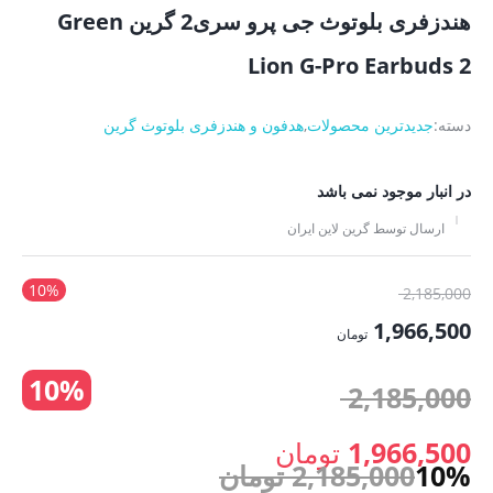
هندزفری بلوتوث جی پرو سری2 گرین Green
Lion G-Pro Earbuds 2
دسته:
جدیدترین محصولات
,
هدفون و هندزفری بلوتوث گرین
در انبار موجود نمی باشد
ارسال توسط گرین لاین ایران
10%
قیمت
2,185,000
اصلی:
1,966,500
تومان
2,185,000 تومان
قیمت
10%
بود.
قیمت
2,185,000
فعلی:
1,966,500 تومان.
اصلی:
1,966,500
تومان
10%
2,185,000
تومان