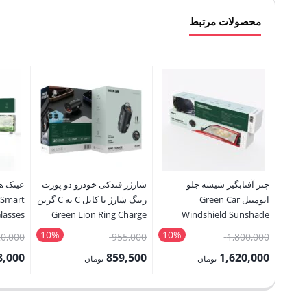
محصولات مرتبط
چتر آفتابگیر شیشه جلو
شارژر فندکی خودرو دو پورت
عینک ه
اتومبیل Green Car
رینگ شارژ با کابل C به C گرین
 Smart
lasses
Green Lion Ring Charge
Windshield Sunshade
Dual Port Car Charger PD
Umbrella
10%
10%
قیمت
قیمت
20,000
955,000
1,800,000
36w With C To C Cable
اصلی:
اصلی:
8,000
859,500
1,620,000
تومان
تومان
1,800,000 تومان
955,000 تومان
قیمت
قیمت
قیمت
بود.
بود.
فعلی:
فعلی:
فعلی: