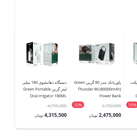
Swimming
Pool
5-
7
People
Capacity
عدد
پکت
پاوربانک تندر 80 گرین Green
دستگاه دهانشوی 180 میلی
پاوربان
Thunder 80 (80000mAh)
لیتر گرین Green Portable
Monaco
Oral Irrigator 180ML
Power Bank
r Bank
10%
10%
قیمت
قیمت
65,000
4,795,000
2,750,000
اصلی:
اصلی:
8,500
4,315,500
2,475,000
تومان
تومان
تومان
2,750,000 تومان
4,795,000 تومان
قیمت
قیمت
قیمت
بود.
بود.
فعلی:
فعلی:
فعلی: