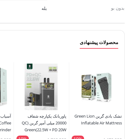
بدون بو
بله
محصولات پیشنهادی
تشک بادی گرین Green Lion
پاوربانک یکپارچه شفاف
آسیاب 
Inflatable Air Mattress
20000 میلی آمپر گرین (QC
Coffee
rinder
22.5W + PD 20W)Green
Integrated Transparent
10%
10%