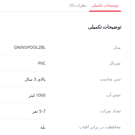
1,620,000 تومان.
859,500 تومان.
3,978,000 
توضیحات تکمیلی
نظرات (0)
توضیحات تکمیلی
مدل
GNINSPOOL2BL
متریال
PVC
سن مناسب
بالای 3 سال
حجم آب
1000 لیتر
تعداد نفرات
5-7 نفر
محافظت در برابر آفتاب
بله