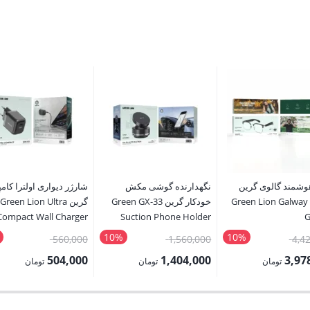
وشمند گالوی گرین
نگهدارنده گوشی مکش
شارژر دیواری اولترا کام
Green Lion Galway
خودکار گرین Green GX-33
گرین Green Lion Ultra
Compact Wall Charger
Suction Phone Holder
G
10%
10%
قیمت
قیمت
قیمت
560,000
1,560,000
4,4
اصلی:
اصلی:
اصلی:
504,000
1,404,000
3,97
تومان
تومان
تومان
4,420,000 تومان
1,560,000 تومان
560,000 
قیمت
قیمت
بود.
بود.
بود.
فعلی:
فعلی: