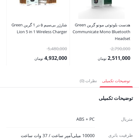
هدست بلوتوثی مونو گرین Green
شارژر بی‌سیم ۵ در 1 گرین Green
Lion 5 in 1 Wireless Charger
Communicate Mono Bluetooth
Ah
Headset
قیمت
قیمت
00
5,480,000
2,790,000
اصلی:
اصلی:
00
4,932,000
2,511,000
تومان
تومان
2,790,000 تومان
5,480,000 تومان
قیمت
قیمت
قی
بود.
بود.
فعلی:
فعلی:
فع
توضیحات تکمیلی
نظرات (0)
2,511,000 تومان.
4,932,000 تومان.
,500
توضیحات تکمیلی
متریال
ABS + PC
ظرفیت باتری
10000 میلی‌آمپر ساعت / 37 وات ساعت