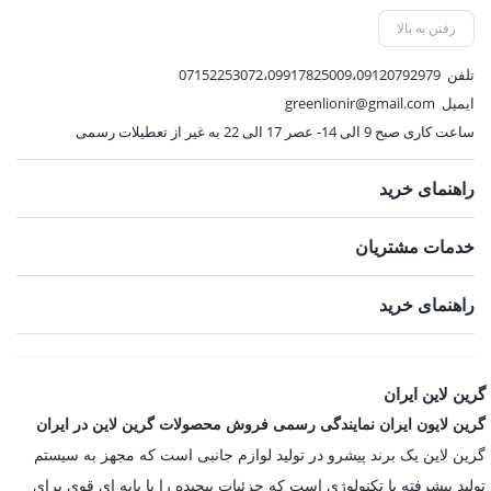
1,044,000 تومان.
1,512,000 تومان.
,500
رفتن به بالا
تلفن
07152253072،09917825009،09120792979
ایمیل
greenlionir@gmail.com
ساعت کاری صبح 9 الی 14- عصر 17 الی 22 به غیر از تعطیلات رسمی
راهنمای خرید
خدمات مشتریان
راهنمای خرید
گرین لاین ایران
گرین لایون ایران نمایندگی رسمی فروش محصولات گرین لاین در ایران
گرین لاین یک برند پیشرو در تولید لوازم جانبی است که مجهز به سیستم
تولید پیشرفته با تکنولوژی است که جزئیات پیچیده را با پایه ای قوی برای