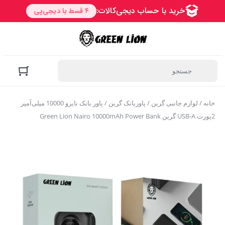
خانه
/
لوازم جانبی گرین
/
پاوربانک گرین
/ پاور بانک نایرو 10000 میلی‌آمپر
2پورت USB-A گرین Green Lion Nairo 10000mAh Power Bank