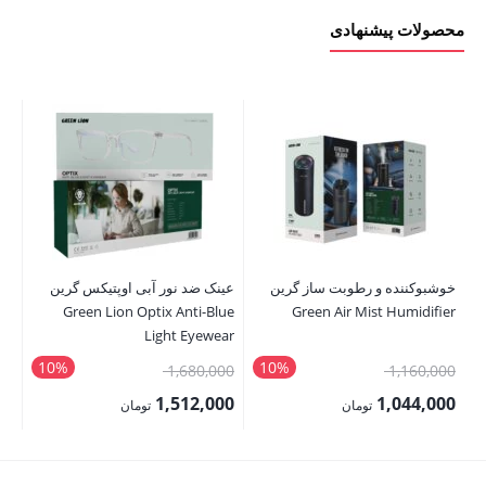
محصولات پیشنهادی
خوشبوکننده و رطوبت ساز گرین
عینک ضد نور آبی اوپتیکس گرین
Green Lion Optix Anti-Blue
Green Air Mist Humidifier
 5
Light Eyewear
10%
10%
قیمت
قیمت
00
1,680,000
1,160,000
اصلی:
اصلی:
00
1,512,000
1,044,000
تومان
تومان
1,160,000 تومان
1,680,000 تومان
قیمت
قیمت
قی
بود.
بود.
فعلی:
فعلی:
فع