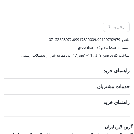
4,557,000 تومان
3,140,000 تومان
قیمت
قیمت
قی
بود.
بود.
فعلی:
فعلی:
فع
4,101,300 تومان.
2,826,000 تومان.
,100
رفتن به بالا
تلفن
07152253072،09917825009،09120792979
ایمیل
greenlionir@gmail.com
ساعت کاری صبح 9 الی 14- عصر 17 الی 22 به غیر از تعطیلات رسمی
راهنمای خرید
خدمات مشتریان
راهنمای خرید
گرین لاین ایران