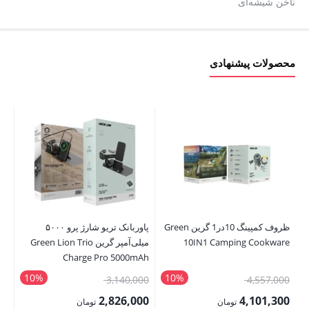
ناخن شیشه‌ای
محصولات پیشنهادی
ظروف کمپینگ 10در1 گرین Green
پاوربانک تریو شارژ پرو ۵۰۰۰
10IN1 Camping Cookware
میلی‌آمپر گرین Green Lion Trio
ve
Charge Pro 5000mAh
PowerBank
10%
10%
قیمت
قیمت
00
3,140,000
4,557,000
اصلی:
اصلی:
00
2,826,000
4,101,300
تومان
تومان