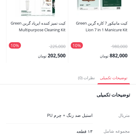
کیت مانیکور 7 کاره گرین Green
کیت تمیز کننده ایرپاد گرین Green
Kit
Multipurpose Cleaning Kit
Lion 7 in 1 Manicure Kit
10%
10%
قیمت
قیمت
00
225,000
980,000
اصلی:
اصلی:
00
202,500
882,000
تومان
تومان
980,000 تومان
225,000 تومان
قیمت
قیمت
قی
بود.
بود.
فعلی:
فعلی:
فع
توضیحات تکمیلی
نظرات (0)
882,000 تومان.
202,500 تومان.
,500
توضیحات تکمیلی
متریال
استیل ضد زنگ + چرم PU
مجموعه شامل
۱۳ قطعه