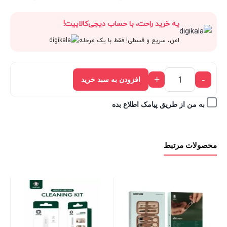
قیمت
1,050,000 تومان
اصلی:
فعل
یه خرید راحت، با حساب دیجی‌کالاییت!
فعلی:
بود.
1,050,000 تومان
5,000
امن، سریع و قسطی! فقط با یک مرحله
945,000 تومان.
بود.
+
-
افزودن به سبد خرید
به من از طریق پیامک اطلاع بده
محصولات مرتبط