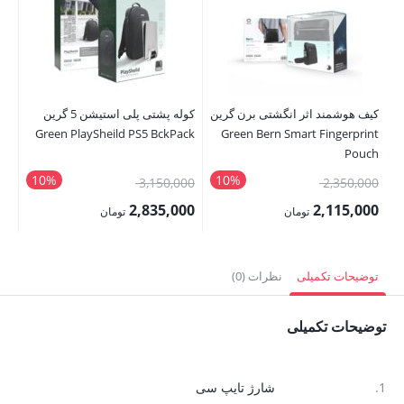
کیف هوشمند اثر انگشتی برن گرین
کوله پشتی پلی استیشن 5 گرین
کی
Green Bern Smart Fingerprint
Green PlaySheild PS5 BckPack
گرین OUCH
Pouch
10%
10%
قیمت
قیمت
00
3,150,000
2,350,000
اصلی:
اصلی:
00
2,835,000
2,115,000
تومان
تومان
2,350,000 تومان
3,150,000 تومان
قیمت
قیمت
قی
بود.
بود.
فعلی:
فعلی:
فع
توضیحات تکمیلی
نظرات (0)
2,115,000 تومان.
2,835,000 تومان.
,500
توضیحات تکمیلی
1.
شارژ تایپ سی