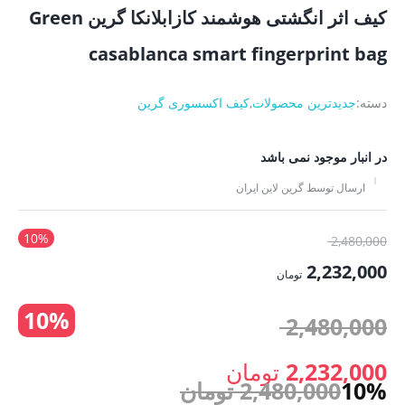
کیف اثر انگشتی هوشمند کازابلانکا گرین Green
casablanca smart fingerprint bag
دسته:
جدیدترین محصولات
,
کیف اکسسوری گرین
در انبار موجود نمی باشد
ارسال توسط گرین لاین ایران
10%
قیمت
2,480,000
اصلی:
2,232,000
تومان
2,480,000 تومان
قیمت
10%
بود.
قیمت
2,480,000
فعلی:
2,232,000 تومان.
اصلی:
2,232,000
تومان
10%
2,480,000
تومان