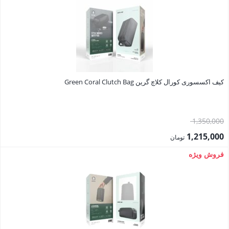
2,124,000 تومان.
کیف اکسسوری کورال کلاچ گرین Green Coral Clutch Bag
قیمت
1,350,000
اصلی:
1,215,000
تومان
1,350,000 تومان
قیمت
فروش ویژه
بود.
فعلی:
1,215,000 تومان.