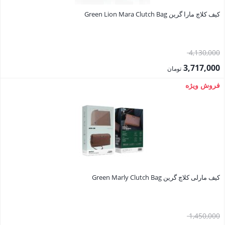
کیف کلاچ مارا گرین Green Lion Mara Clutch Bag
قیمت
4,130,000
اصلی:
3,717,000
تومان
4,130,000 تومان
قیمت
فروش ویژه
بود.
فعلی:
3,717,000 تومان.
کیف مارلی کلاچ گرین Green Marly Clutch Bag
قیمت
1,450,000