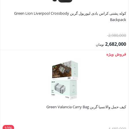
کوله پشتی کراس بادی لیورپول گرین Green Lion Liverpool Crossbody
Backpack
قیمت
2,980,000
اصلی:
2,682,000
تومان
2,980,000 تومان
قیمت
فروش ویژه
بود.
فعلی:
2,682,000 تومان.
کیف حمل والانسیا گرین Green Valancia Carry Bag
10%
قیمت
4,480,000