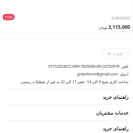
10%
قیمت
2,350,000
اصلی:
2,115,000
تومان
2,350,000 تومان
قیمت
بود.
فعلی:
2,115,000 تومان.
رفتن به بالا
تلفن
07152253072،09917825009،09120792979
ایمیل
greenlionir@gmail.com
ساعت کاری صبح 9 الی 14- عصر 17 الی 22 به غیر از تعطیلات رسمی
راهنمای خرید
خدمات مشتریان
راهنمای خرید