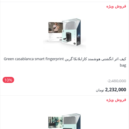
2,480,000 تومان
قیمت
فروش ویژه
بود.
فعلی:
2,232,000 تومان.
کیف اثر انگشتی هوشمند کازابلانکا گرین Green casablanca smart fingerprint
bag
10%
قیمت
2,480,000
اصلی:
2,232,000
تومان
2,480,000 تومان
قیمت
فروش ویژه
بود.
فعلی:
2,232,000 تومان.