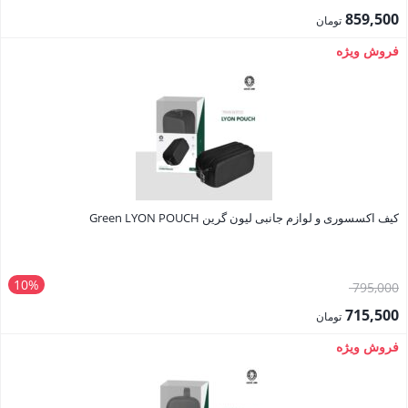
اصلی:
859,500
تومان
955,000 تومان
قیمت
فروش ویژه
بود.
فعلی:
859,500 تومان.
کیف اکسسوری و لوازم جانبی لیون گرین Green LYON POUCH
10%
قیمت
795,000
اصلی:
715,500
تومان
795,000 تومان
قیمت
فروش ویژه
بود.
فعلی:
715,500 تومان.