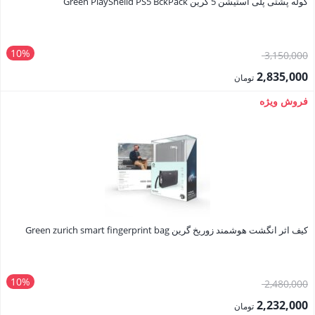
کوله پشتی پلی استیشن 5 گرین Green PlaySheild PS5 BckPack
10%
قیمت
3,150,000
اصلی:
2,835,000
تومان
3,150,000 تومان
قیمت
فروش ویژه
بود.
فعلی:
2,835,000 تومان.
کیف اثر انگشت هوشمند زوریخ گرین Green zurich smart fingerprint bag
10%
قیمت
2,480,000
اصلی:
2,232,000
تومان