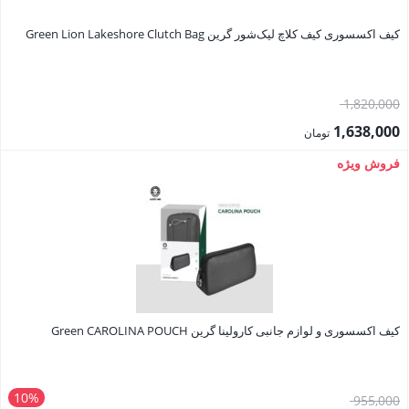
کیف اکسسوری کیف کلاچ لیک‌شور گرین Green Lion Lakeshore Clutch Bag
قیمت
1,820,000
اصلی:
1,638,000
تومان
1,820,000 تومان
قیمت
فروش ویژه
بود.
فعلی:
1,638,000 تومان.
کیف اکسسوری و لوازم جانبی کارولینا گرین Green CAROLINA POUCH
10%
قیمت
955,000