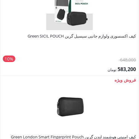
کیف اکسسوری ولوازم جانبی سیسیل گرین Green SICIL POUCH
10%
قیمت
648,000
اصلی:
583,200
تومان
648,000 تومان
قیمت
فروش ویژه
بود.
فعلی:
583,200 تومان.
کیف امنیتی هوشمند لندن گرین Green London Smart Fingerprint Pouch