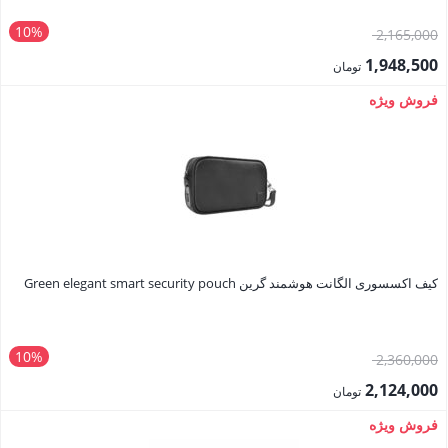
10%
قیمت
2,165,000
اصلی:
1,948,500
تومان
2,165,000 تومان
قیمت
فروش ویژه
بود.
فعلی:
1,948,500 تومان.
کیف اکسسوری الگانت هوشمند گرین Green elegant smart security pouch
10%
قیمت
2,360,000
اصلی:
2,124,000
تومان
2,360,000 تومان
قیمت
فروش ویژه
بود.
فعلی: