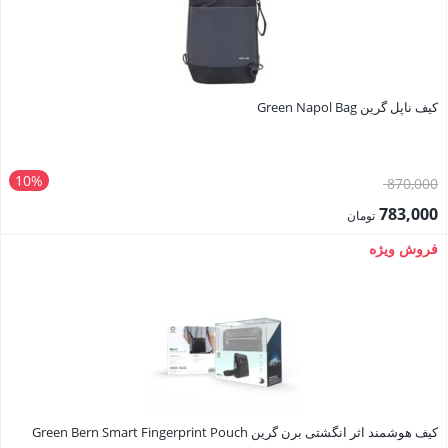
کیف ناپل گرین Green Napol Bag
10%
قیمت
870,000
اصلی:
783,000
تومان
870,000 تومان
قیمت
فروش ویژه
بود.
فعلی:
783,000 تومان.
کیف هوشمند اثر انگشتی برن گرین Green Bern Smart Fingerprint Pouch