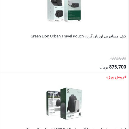
کیف مسافرتی اوربان گرین Green Lion Urban Travel Pouch
قیمت
973,000
اصلی:
875,700
تومان
973,000 تومان
قیمت
فروش ویژه
بود.
فعلی:
875,700 تومان.