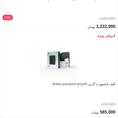
10%
قیمت
2,480,000
اصلی:
2,232,000
تومان
2,480,000 تومان
قیمت
فروش ویژه
بود.
فعلی:
2,232,000 تومان.
کیف پاسپورت گرین Green passport pouch
قیمت
650,000
اصلی:
585,000
تومان