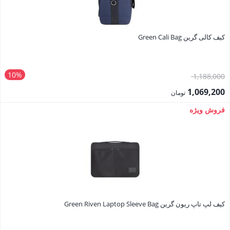
کیف کالی گرین Green Cali Bag
10%
قیمت
1,188,000
اصلی:
1,069,200
تومان
1,188,000 تومان
قیمت
فروش ویژه
بود.
فعلی:
1,069,200 تومان.
کیف لپ تاپ ریون گرین Green Riven Laptop Sleeve Bag