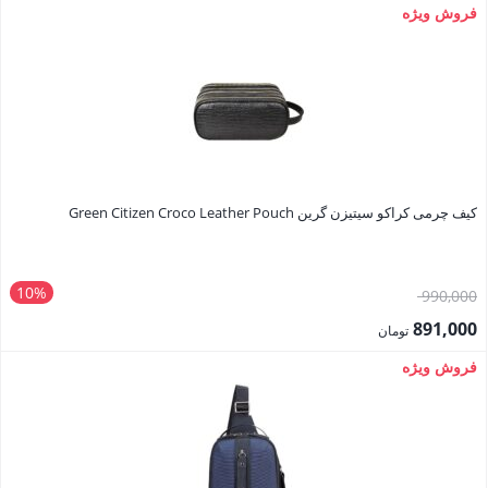
650,000 تومان
قیمت
فروش ویژه
بود.
فعلی:
585,000 تومان.
کیف چرمی کراکو سیتیزن گرین Green Citizen Croco Leather Pouch
10%
قیمت
990,000
اصلی:
891,000
تومان
990,000 تومان
قیمت
فروش ویژه
بود.
فعلی:
891,000 تومان.