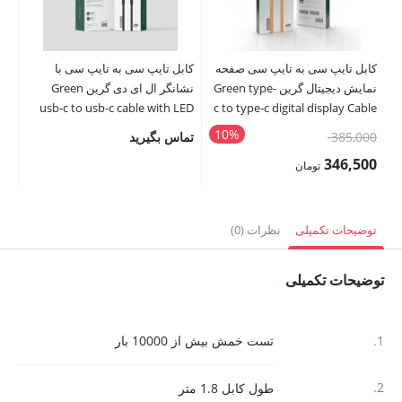
کابل تایپ سی به تایپ سی صفحه
کابل تایپ سی به تایپ سی با
نمایش دیجیتال گرین Green type-
نشانگر ال ای دی گرین Green
s 2
usb-c to usb-c cable with LED
c to type-c digital display Cable
indicator
10%
قیمت
385,000
تماس بگیرید
تم
اصلی:
346,500
تومان
385,000 تومان
قیمت
بود.
فعلی:
توضیحات تکمیلی
نظرات (0)
346,500 تومان.
توضیحات تکمیلی
1.
تست خمش بیش از 10000 بار
2.
طول کابل 1.8 متر