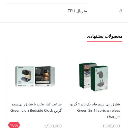
3.
متریال TPU
محصولات پیشنهادی
شارژر بی سیم فابریک 3در1 گرین
ساعت کنار تخت با شارژر بی‌سیم
Green 3in1 fabric wireless
گرین Green Lion Bedside Clock
th
charger
le
10%
قیمت
قیمت
00
1,980,000
1,545,000