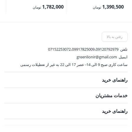
اصلی:
اصلی:
00
1,782,000
1,390,500
تومان
تومان
1,545,000 تومان
1,980,000 تومان
قیمت
قیمت
قی
بود.
بود.
فعلی:
فعلی:
فع
1,390,500 تومان.
1,782,000 تومان.
,000
رفتن به بالا
تلفن
07152253072،09917825009،09120792979
ایمیل
greenlionir@gmail.com
ساعت کاری صبح 9 الی 14- عصر 17 الی 22 به غیر از تعطیلات رسمی
راهنمای خرید
خدمات مشتریان
راهنمای خرید