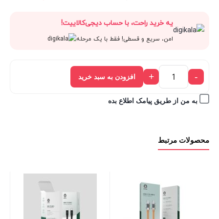
قیمت
295,000 تومان
اصلی:
فعلی:
یه خرید راحت، با حساب دیجی‌کالاییت!
فعلی:
بود.
295,000 تومان
265,500 
امن، سریع و قسطی! فقط با یک مرحله
265,500 تومان.
بود.
+
-
افزودن به سبد خرید
به من از طریق پیامک اطلاع بده
محصولات مرتبط