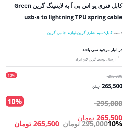
کابل فنری یو اس بی آ به لایتنینگ گرین Green
usb-a to lightning TPU spring cable
دسته:
کابل/سیم شارژ گرین
,
لوازم جانبی گرین
در انبار موجود نمی باشد
ارسال توسط گرین لاین ایران
10%
قیمت
295,000
اصلی:
265,500
تومان
295,000 تومان
قیمت
10%
بود.
قیمت
295,000
فعلی:
265,500 تومان.
اصلی:
265,500
تومان
قیمت
قیمت
10%
295,000
تومان
265,500
تومان