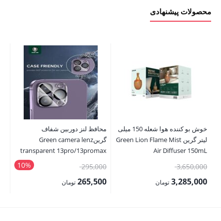
محصولات پیشنهادی
خوش بو کننده هوا شعله 150 میلی
محافظ لنز دوربین شفاف
لیتر گرین Green Lion Flame Mist
گرینGreen camera lenz
ah
transparent 13pro/13promax
Air Diffuser 150mL
10%
قیمت
قیمت
00
295,000
3,650,000
اصلی:
اصلی:
00
265,500
3,285,000
تومان
تومان
3,650,000 تومان
295,000 تومان
قیمت
قیمت
قی
بود.
بود.
فعلی:
فعلی:
فع