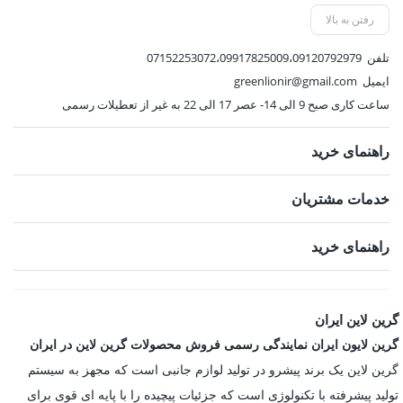
3,285,000 تومان.
265,500 تومان.
,000
رفتن به بالا
تلفن
07152253072،09917825009،09120792979
ایمیل
greenlionir@gmail.com
ساعت کاری صبح 9 الی 14- عصر 17 الی 22 به غیر از تعطیلات رسمی
راهنمای خرید
خدمات مشتریان
راهنمای خرید
گرین لاین ایران
گرین لایون ایران نمایندگی رسمی فروش محصولات گرین لاین در ایران
گرین لاین یک برند پیشرو در تولید لوازم جانبی است که مجهز به سیستم
تولید پیشرفته با تکنولوژی است که جزئیات پیچیده را با پایه ای قوی برای