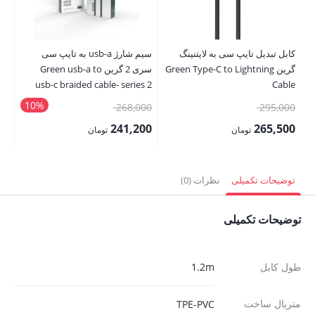
کابل تبدیل تایپ سی به لایتنینگ
سیم شارژ usb-a به تایپ سی
گرین Green Type-C to Lightning
سری 2 گرین Green usb-a to
m)
usb-c braided cable- series 2
Cable
10%
قیمت
قیمت
00
268,000
295,000
اصلی:
اصلی:
00
241,200
265,500
تومان
تومان
295,000 تومان
268,000 تومان
قیمت
قیمت
قی
بود.
بود.
فعلی:
فعلی:
فع
توضیحات تکمیلی
نظرات (0)
265,500 تومان.
241,200 تومان.
,000
توضیحات تکمیلی
طول کابل
1.2m
متریال ساخت
TPE-PVC