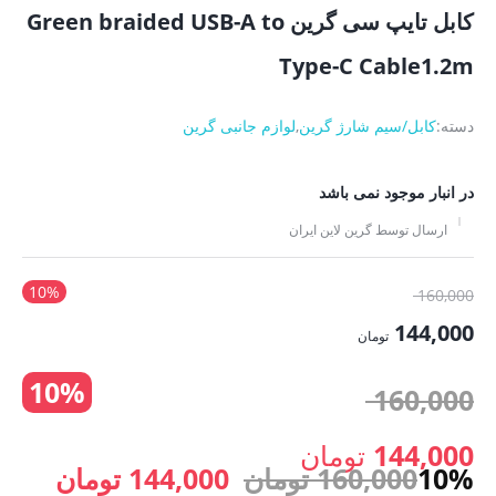
کابل تایپ سی گرین Green braided USB-A to
Type-C Cable1.2m
دسته:
کابل/سیم شارژ گرین
,
لوازم جانبی گرین
در انبار موجود نمی باشد
ارسال توسط گرین لاین ایران
10%
قیمت
160,000
اصلی:
144,000
تومان
160,000 تومان
قیمت
10%
بود.
قیمت
160,000
فعلی:
144,000 تومان.
اصلی:
144,000
تومان
قیمت
قیمت
10%
160,000
تومان
144,000
تومان