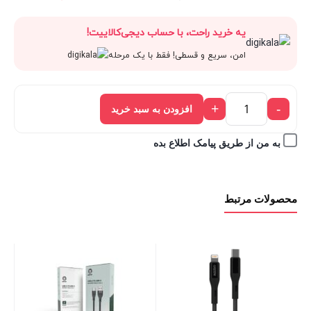
قیمت
160,000 تومان
اصلی:
فعلی:
یه خرید راحت، با حساب دیجی‌کالاییت!
فعلی:
بود.
160,000 تومان
144,000 
امن، سریع و قسطی! فقط با یک مرحله
144,000 تومان.
بود.
+
-
افزودن به سبد خرید
به من از طریق پیامک اطلاع بده
محصولات مرتبط