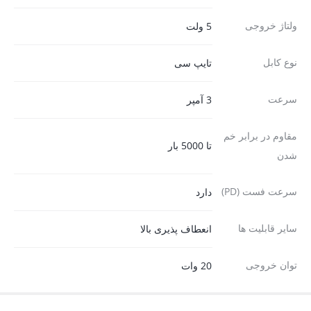
ولتاژ خروجی
5 ولت
نوع کابل
تایپ سی
سرعت
3 آمپر
مقاوم در برابر خم
تا 5000 بار
شدن
سرعت فست (PD)
دارد
سایر قابلیت ها
انعطاف پذیری بالا
توان خروجی
20 وات