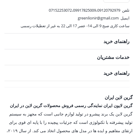
تلفن
07152253072،09917825009،09120792979
ایمیل
greenlionir@gmail.com
ساعت کاری صبح 9 الی 14- عصر 17 الی 22 به غیر از تعطیلات رسمی
راهنمای خرید
خدمات مشتریان
راهنمای خرید
گرین لاین ایران
گرین لایون ایران نمایندگی رسمی فروش محصولات گرین لاین در ایران
گرین لاین یک برند پیشرو در تولید لوازم جانبی است که مجهز به سیستم
تولید پیشرفته با تکنولوژی است که جزئیات پیچیده را با پایه ای قوی برای
ارتقای مفاهیم و ایده ها در مدل های محصول اتخاذ می کند. از سال ۲۰۱۹،