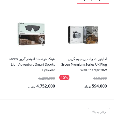
آداپتور 20 وات پریمیوم گرین
عینک هوشمند ادونچر گرین Green
ner
Lion Adventure Smart Sports
Green Premium Series UK Plug
Eyewear
Wall Charger 20W
10%
قیمت
قیمت
00
5,280,000
660,000
اصلی:
اصلی:
00
4,752,000
594,000
تومان
تومان
660,000 تومان
5,280,000 تومان
قیمت
قیمت
قی
بود.
بود.
فعلی:
فعلی:
فع
594,000 تومان.
4,752,000 تومان.
,000
رفتن به بالا