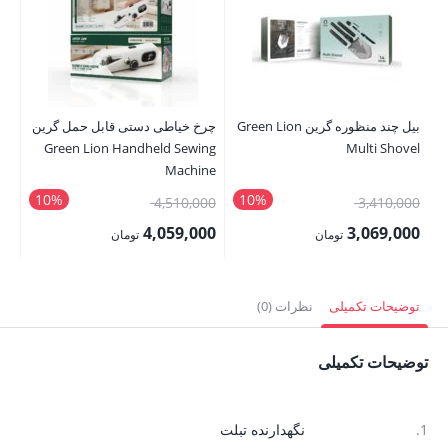
بیل چند منظوره گرین Green Lion
چرخ خیاطی دستی قابل حمل گرین
کنس
le
Green Lion Handheld Sewing
Multi Shovel
Machine
10%
10%
قیمت
قیمت
00
4,510,000
3,410,000
اصلی:
اصلی:
00
4,059,000
3,069,000
تومان
تومان
3,410,000 تومان
4,510,000 تومان
قیمت
قیمت
قی
بود.
بود.
فعلی:
فعلی:
فع
توضیحات تکمیلی
نظرات (0)
3,069,000 تومان.
4,059,000 تومان.
,000
توضیحات تکمیلی
1.
نگهدارنده تبلت