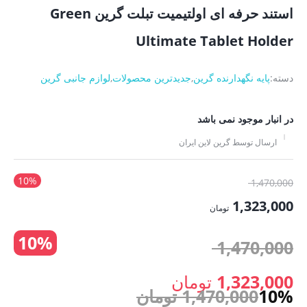
استند حرفه ای اولتیمیت تبلت گرین Green
Ultimate Tablet Holder
دسته:
پایه نگهدارنده گرین
,
جدیدترین محصولات
,
لوازم جانبی گرین
در انبار موجود نمی باشد
ارسال توسط گرین لاین ایران
10%
قیمت
1,470,000
اصلی:
1,323,000
تومان
1,470,000 تومان
قیمت
10%
بود.
قیمت
1,470,000
فعلی:
1,323,000 تومان.
اصلی:
1,323,000
تومان
10%
1,470,000
تومان