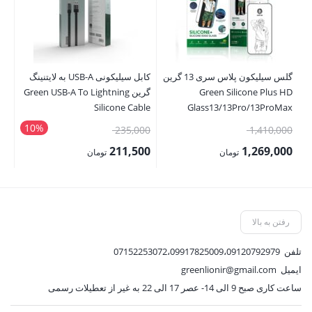
گلس سیلیکون پلاس سری 13 گرین
کابل سیلیکونی USB-A به لایتنینگ
دست
Green Silicone Plus HD
گرین Green USB-A To Lightning
sh
er
Silicone Cable
Glass13/13Pro/13ProMax
10%
قیمت
قیمت
00
235,000
1,410,000
اصلی:
اصلی:
00
211,500
1,269,000
تومان
تومان
1,410,000 تومان
235,000 تومان
قیمت
قیمت
قی
بود.
بود.
فعلی:
فعلی:
فع
1,269,000 تومان.
211,500 تومان.
,500
رفتن به بالا
تلفن
07152253072،09917825009،09120792979
ایمیل
greenlionir@gmail.com
ساعت کاری صبح 9 الی 14- عصر 17 الی 22 به غیر از تعطیلات رسمی