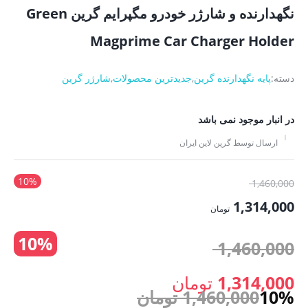
نگهدارنده و شارژر خودرو مگپرایم گرین Green
Magprime Car Charger Holder
دسته:
پایه نگهدارنده گرین
,
جدیدترین محصولات
,
شارژر گرین
در انبار موجود نمی باشد
ارسال توسط گرین لاین ایران
10%
قیمت
1,460,000
اصلی:
1,314,000
تومان
1,460,000 تومان
قیمت
10%
بود.
قیمت
1,460,000
فعلی:
1,314,000 تومان.
اصلی:
1,314,000
تومان
10%
1,460,000
تومان