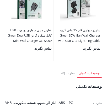
شارژر دیواری گان 35 واتی گرین
شارژر مینی دیواری دوپورت USB با
ساز
Green 35W Gan Wall Charger
کابل میکرو گرین Green Dual USB
oc
Mini Wall Charger GL-WC09
with USB-C to Lightning Cable
تماس بگیرید
تماس بگیرید
00
00
قی
فع
توضیحات تکمیلی
نظرات (0)
,000
توضیحات تکمیلی
متریال
ABS + PC، آلیاژ آلومینیوم، شیشه سکوریت، VHB