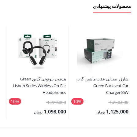
محصولات پیشنهادی
شارژر صندلی عقب ماشین گرین
هدفون بلوتوثی گرین Green
کن
Lisbon Series Wireless On-Ear
Green Backseat Car
le
Headphones
Charger65W
10%
10%
قیمت
قیمت
00
1,220,000
1,250,000
اصلی:
اصلی:
00
1,098,000
1,125,000
تومان
تومان
1,250,000 تومان
1,220,000 تومان
قیمت
قیمت
قی
بود.
بود.
فعلی:
فعلی:
فع