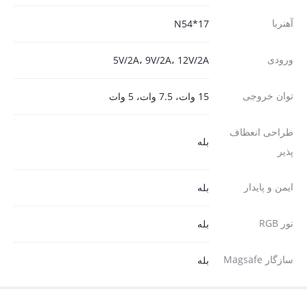
آهنربا
17*N54
ورودی
5V/2A، 9V/2A، 12V/2A
توان خروجی
15 وات، 7.5 وات، 5 وات
طراحی انعطاف
بله
پذیر
ایمن و پایدار
بله
نور RGB
بله
سازگار Magsafe
بله