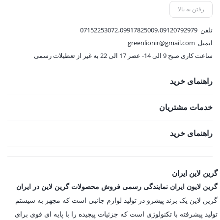
1,125,000 تومان.
1,098,000 تومان.
,000
رفتن به بالا
تلفن
07152253072،09917825009،09120792979
ایمیل
greenlionir@gmail.com
ساعت کاری صبح 9 الی 14- عصر 17 الی 22 به غیر از تعطیلات رسمی
راهنمای خرید
خدمات مشتریان
راهنمای خرید
گرین لاین ایران
گرین لایون ایران نمایندگی رسمی فروش محصولات گرین لاین در ایران
گرین لاین یک برند پیشرو در تولید لوازم جانبی است که مجهز به سیستم
تولید پیشرفته با تکنولوژی است که جزئیات پیچیده را با پایه ای قوی برای