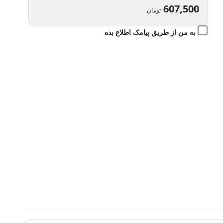
اصلی:
607,500
تومان
675,000 تومان
قیمت
به من از طریق پیامک اطلاع بده
بود.
فعلی:
607,500 تومان.