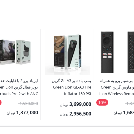
بی‌سیم پرو به همراه
پمپ باد تایر GL-A3 گرین
ایرباد پرو 2 با قابلیت 
کیبورد و ماوس گرین Green
Green Lion GL-A3 Tire
نویز فعال گرین on
rbuds Pro 2 with ANC
Inflator 150 PSI
Lion Wireless Remo
with Keyboard and
10%
قیمت
قیمت
1,530,000
1,8
3,699,000
–
تومان
اصلی:
اصلی:
1,377,000
1,68
Price
تومان
2,956,500
تومان
تومان
1,870,000 تومان
range:
قیمت
بود.
بود.
2,956,500 تومان
فعلی: