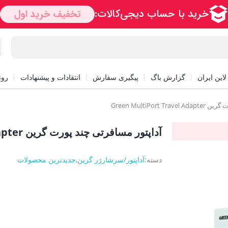
این ایران
گزارش باگ
پیگیری سفارش
انتقادات و پیشنهادات
رون
Green MultiPor
آداپتور مسافرتی چند پورت گرین Green MultiPort Travel Adapter
دسته:
آداپتور/سرشارژر گرین
,
جدیدترین محصولات