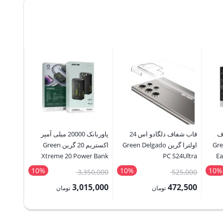
حذف
قاب شفاف دلگادو اس 24
پاوربانک 20000 میلی آمپر
Green Li
اولترا گرین Green Delgado
اکستریم 20 گرین Green
uetooth
Xtreme 20 Power Bank
PC S24Ultra
Ea
peaker
20000mAh
10%
10%
10%
قیمت
قیمت
80,000
3,350,000
525,000
اصلی:
اصلی:
2,000
3,015,000
472,500
تومان
تومان
1,530,000 تومان
525,000 تومان
3,350,000 تومان
قیمت
قیمت
قیمت
بود.
بود.
فعلی:
فعلی:
فعلی: