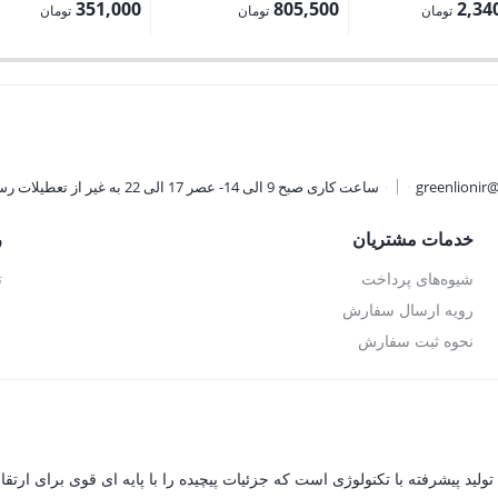
اصلی:
اصلی:
اصلی:
351,000
805,500
2,34
تومان
تومان
تومان
2,600,000 تومان
895,000 تومان
390,000 
قیمت
قیمت
بود.
بود.
بود.
فعلی:
فعلی:
تومان.
805,500 تومان.
351,000 تومان.
greenlionir
ساعت کاری صبح 9 الی 14- عصر 17 الی 22 به غیر از تعطیلات رسمی
خدمات مشتریان
ر
شیوه‌های پرداخت
ت
رویه ارسال سفارش
نحوه ثبت سفارش