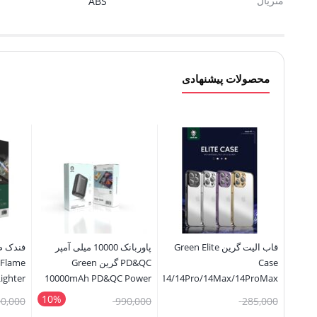
متریال
ABS
محصولات پیشنهادی
قاب الیت گرین Green Elite
پاوربانک 10000 میلی آمپر
فندک ض
Case
PD&QC گرین Green
 Flame
ighter
10000mAh PD&QC Power
14/14Pro/14Max/14ProMax
Bank
10%
قیمت
قیمت
00,000
990,000
285,000