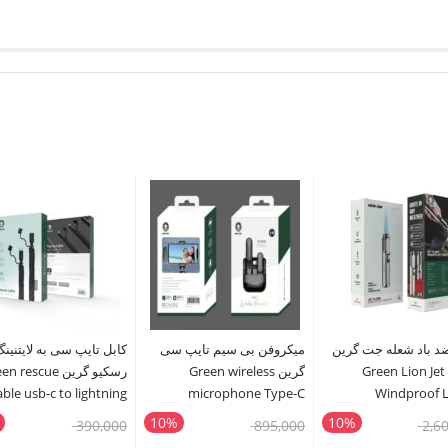
د باد شعله جت گرین
میکروفن بی سیم تایپ سی
کابل تایپ سی به لایتنین
Green Lion Jet
گرین Green wireless
رسکیو گرین  rescue
able usb-c to lightning
microphone Type-C
Windproof L
Connector
10%
10%
قیمت
قیمت
قیمت
390,000
895,000
2,6