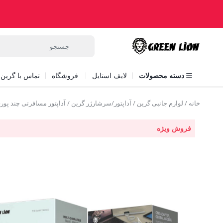
دسته محصولات
لایف استایل
فروشگاه
تماس با گرین ل
خانه
/
لوازم جانبی گرین
/
آداپتور/سرشارژر گرین
/ آداپتور مسافرتی چند پورت گرین t Travel Adapter
فروش ویژه