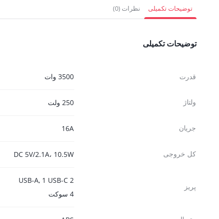
4,252,500 تومان.
5,220,000 تومان.
1,683,000 
توضیحات تکمیلی
نظرات (0)
توضیحات تکمیلی
قدرت
3500 وات
ولتاژ
250 ولت
جریان
16A
کل خروجی
DC 5V/2.1A، 10.5W
2 USB-A, 1 USB-C
پریز
4 سوکت