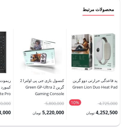
محصولات مرتبط
پد قاعدگی حرارتی دوو گرین
کنسول بازی جی پی اولترا 2
ریموت 
Green Lion Duo Heat Pad
گرین Green GP-Ultra 2
te Pro
Gaming Console
 Mouse
10%
قیمت
قیمت
70,000
5,800,000
4,725,000
اصلی:
اصلی:
3,000
5,220,000
4,252,500
تومان
تومان
4,725,000 تومان
5,800,000 تومان
قیمت
قیمت
قیمت
بود.
بود.
فعلی:
فعلی:
فعلی: