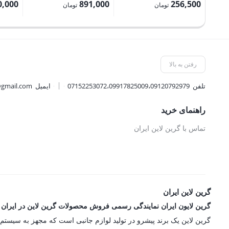
اصلی:
اصلی:
0,000
891,000
256,500
تومان
تومان
285,000 تومان
990,000 تومان
قیمت
قیمت
قیمت
بود.
بود.
فعلی:
فعلی:
فعلی:
256,500 تومان.
891,000 تومان.
2,340,000 
رفتن به بالا
تلفن
07152253072،09917825009،09120792979
ایمیل
@gmail.com
راهنمای خرید
تماس با گرین لاین ایران
گرین لاین ایران
گرین لایون ایران نمایندگی رسمی فروش محصولات گرین لاین در ایران