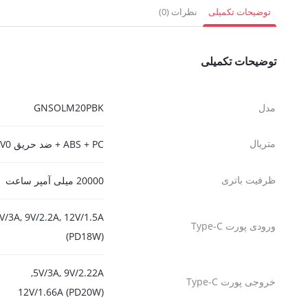
1,537,200 تومان.
21,420,000 تومان.
1,044,000 
توضیحات تکمیلی
نظرات (0)
توضیحات تکمیلی
مدل
GNSOLM20PBK
متریال
ABS + PC + ضد حریق V0
ظرفیت باتری
20000 میلی آمپر ساعت
V/3A, 9V/2.2A, 12V/1.5A
ورودی پورت Type-C
(PD18W)
5V/3A, 9V/2.22A,
خروجی پورت Type-C
12V/1.66A (PD20W)