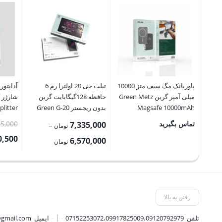
پاوربانک مگ سیف متز 10000
تبلت جی 20 اولترا رم 6
میلی آمپر گرین Green Metz
حافظه 128گیگابایت گرین
Magsafe 10000mAh
بدون ریجستر Green G-20
plitter
dapter
Ultra
PowerBank
تماس بگیرید
5,000
7,335,000
–
تومان
0,500
Price
6,570,000
تومان
range:
قیمت
6,570,000 تومان
فعلی:
through
310,500 توم
7,335,000 تومان
رفتن به بالا
تلفن
07152253072،09917825009،09120792979
ایمیل
@gmail.com