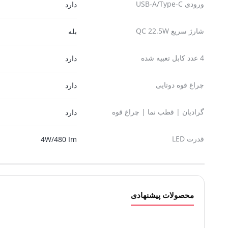
ورودی USB-A/Type-C
دارد
شارژ سریع QC 22.5W
بله
4 عدد کابل تعبیه شده
دارد
چراغ قوه دوتایی
دارد
گرادیان | قطب نما | چراغ قوه
دارد
قدرت LED
4W/480 Im
محصولات پیشنهادی