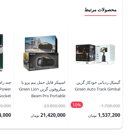
محصولات مرتبط
گیمبال ردیابی خودکار گرین
اسپیکر قابل حمل بیم پرو با
Green Auto Track Gimbal
میکروفون گرین Green Lion
 Power
Socket
Beam Pro Portable
Speaker with Microphone
10%
قیمت
قیمت
60,000
23,800,000
1,708,000
120W
اصلی:
اصلی:
4,000
21,420,000
1,537,200
تومان
تومان
1,708,000 تومان
23,800,000 تومان
قیمت
قیمت
قیمت
بود.
بود.
فعلی:
فعلی:
فعلی: