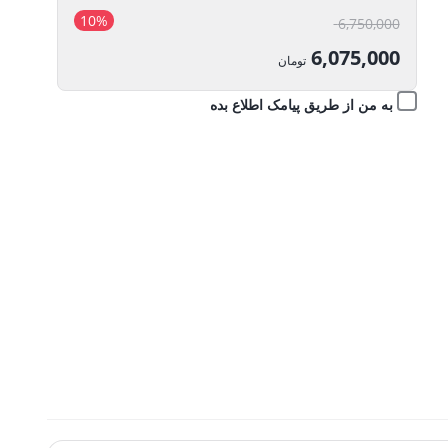
10%
قیمت
6,750,000
اصلی:
6,075,000
تومان
6,750,000 تومان
قیمت
به من از طریق پیامک اطلاع بده
بود.
فعلی:
6,075,000 تومان.