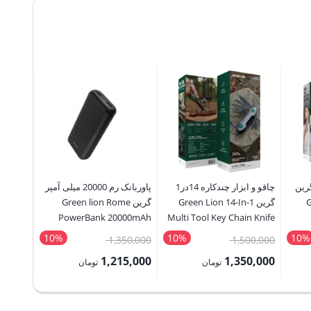
گرین
چاقو و ابزار چندکاره 14در1
پاوربانک رم 20000 میلی آمپر
محافظ 
G
گرین Green Lion 14-In-1
گرین Green lion Rome
PowerBank 20000mAh
Multi Tool Key Chain Knife
otector
10%
10%
10%
قیمت
قیمت
35,000
1,350,000
1,500,000
ad 10.9
اصلی:
اصلی:
1,500
1,215,000
1,350,000
تومان
تومان
3,535,000 تومان
1,500,000 تومان
1,350,000 تومان
قیمت
قیمت
قیمت
بود.
بود.
فعلی:
فعلی:
فعلی: