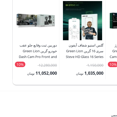
ژ
گلس استیو شفاف آیفون
دوربین ثبت وقایع جلو عقب
صاف کنن
Green 
سری 16 گرین Green Lion
خودرو گرین Green Lion
گر
nd Hair
Dash Cam Pro Front and
Steve HD Glass 16 Series
Camp
ghtener
Rear
10%
10%
قیمت
قیمت
50,000
12,280,000
1,150,000
اصلی:
اصلی:
5,000
11,052,000
1,035,000
تومان
تومان
1,790,000 تومان
1,150,000 تومان
12,280,000 تومان
قیمت
قیمت
قیمت
بود.
بود.
فعلی:
فعلی:
فعلی:
1,035,000 تومان.
11,052,000 تومان.
1,935,000 ت