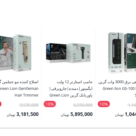
چند راهی برق 3000 وات گرین
جامپ استارتر 12 ولت
اصلاح کننده مو جنتلمن 
Green lion GS-100
ایگنیتور|دمنده|جاروبرقی|
reen Lion Gentleman
پاوربانک گرین Green Lion
Hair Trimmer
Ignitor 12V Jump
10%
10%
قیمت
قیمت
قیمت
3,535,000
6,550,000
1,1
Starter|Blower|Vacuum|PowerBank
اصلی:
اصلی:
اصلی:
3,181,500
5,895,000
1,04
تومان
تومان
تومان
1,160,000 تومان
6,550,000 تومان
قیمت
قیمت
بود.
بود.
بود.
فعلی:
فعلی: