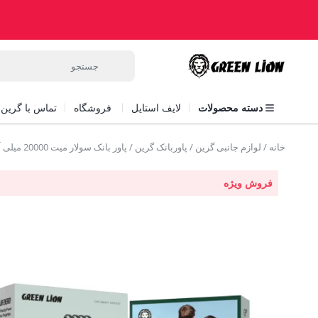
دسته محصولات
لایف استایل
فروشگاه
تماس با گرین ل
خانه
/
لوازم جانبی گرین
/
پاوربانک گرین
/ پاور بانک سولار میت 20000 میلی آمپر ساعت گرین Green Solar Mate Power Bank 20000mAh
فروش ویژه