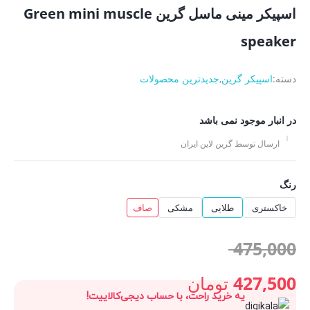
اسپیکر مینی ماسل گرین Green mini muscle
speaker
دسته:
اسپیکر گرین
,
جدیدترین محصولات
در انبار موجود نمی باشد
ارسال توسط گرین لاین ایران
رنگ
خاکستری
طلایی
مشکی
صاف
قیمت
475,000
اصلی:
427,500
تومان
یه خرید راحت، با حساب دیجی‌کالاییت!