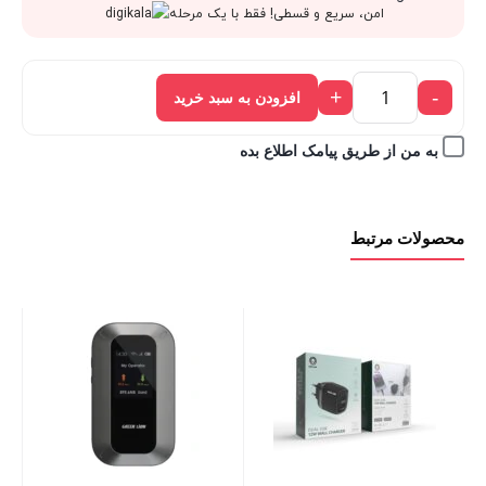
قیمت
475,000 تومان
امن، سریع و قسطی! فقط با یک مرحله
فعلی:
بود.
+
-
افزودن به سبد خرید
427,500 تومان.
به من از طریق پیامک اطلاع بده
محصولات مرتبط
er
ss
00
00
قی