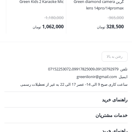
گرین Green diamond camera
Green Kids 2 Karaoke Mic
et
lens 14pro/14promax
قیمت
قیمت
00
1,180,000
365,000
اصلی:
اصلی:
00
1,062,000
328,500
تومان
تومان
365,000 تومان
1,180,000 تومان
قیمت
قیمت
قی
بود.
بود.
فعلی:
فعلی:
فع
328,500 تومان.
1,062,000 تومان.
,000
رفتن به بالا
تلفن
07152253072،09917825009،09120792979
ایمیل
greenlionir@gmail.com
ساعت کاری صبح 9 الی 14- عصر 17 الی 22 به غیر از تعطیلات رسمی
راهنمای خرید
خدمات مشتریان
راهنمای خرید