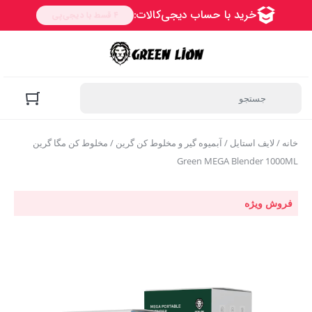
خانه
/
لایف استایل
/
آبمیوه گیر و مخلوط کن گرین
/ مخلوط کن مگا گرین
Green MEGA Blender 1000ML
فروش ویژه