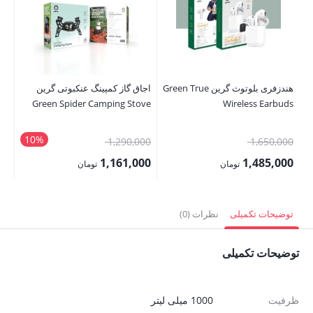
هندزفری بلوتوث گرین Green True
اجاق گاز کمپینگ عنکبوتی گرین
می
er
Green Spider Camping Stove
Wireless Earbuds
10%
قیمت
قیمت
00
1,290,000
1,650,000
اصلی:
اصلی:
00
1,161,000
1,485,000
تومان
تومان
1,650,000 تومان
1,290,000 تومان
قیمت
قیمت
قی
بود.
بود.
فعلی:
فعلی:
فع
توضیحات تکمیلی
نظرات (0)
1,485,000 تومان.
1,161,000 تومان.
,000
توضیحات تکمیلی
ظرفیت
1000 میلی لیتر