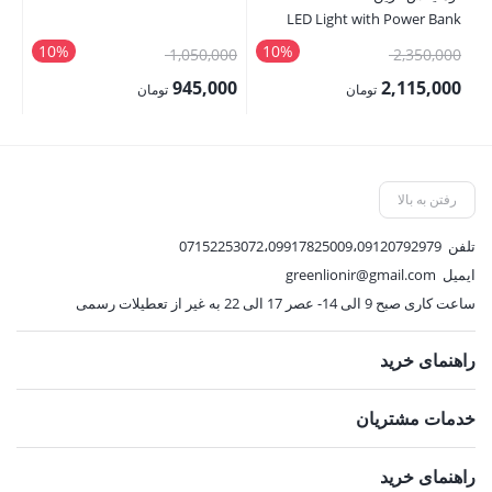
le
LED Light with Power Bank
10%
10%
قیمت
قیمت
2,350,000
1,050,000
تم
اصلی:
اصلی:
945,000
2,115,000
تومان
تومان
2,350,000 تومان
1,050,000 تومان
قیمت
قیمت
بود.
بود.
فعلی:
فعلی:
2,115,000 تومان.
945,000 تومان.
رفتن به بالا
تلفن
07152253072،09917825009،09120792979
ایمیل
greenlionir@gmail.com
ساعت کاری صبح 9 الی 14- عصر 17 الی 22 به غیر از تعطیلات رسمی
راهنمای خرید
خدمات مشتریان
راهنمای خرید