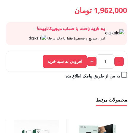
قیمت
2,180,000 تومان
قیمت
قیمت
1,962,000
تومان
فعلی:
بود.
اصلی:
فعلی:
یه خرید راحت، با حساب دیجی‌کالاییت!
1,962,000 تومان.
2,180,000 تومان
1,962,000 تومان.
امن، سریع و قسطی! فقط با یک مرحله
بود.
+
-
افزودن به سبد خرید
به من از طریق پیامک اطلاع بده
محصولات مرتبط
سا