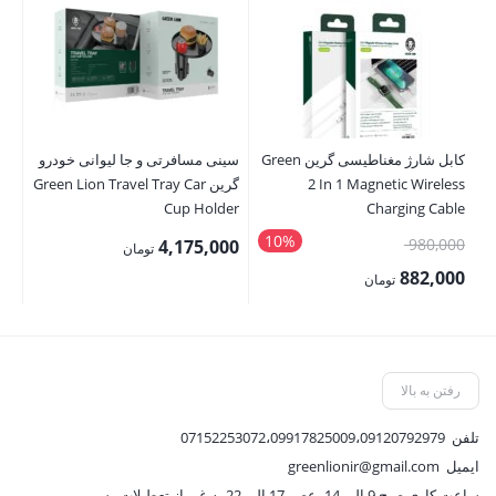
کابل شارژ مغناطیسی گرین Green
سینی مسافرتی و جا لیوانی خودرو
چند
2 In 1 Magnetic Wireless
گرین Green Lion Travel Tray Car
0w
Cup Holder
Charging Cable
10%
قیمت
00
980,000
4,175,000
تومان
اصلی:
00
882,000
تومان
980,000 تومان
قیمت
قی
بود.
فعلی:
فع
882,000 تومان.
,000
رفتن به بالا
تلفن
07152253072،09917825009،09120792979
ایمیل
greenlionir@gmail.com
ساعت کاری صبح 9 الی 14- عصر 17 الی 22 به غیر از تعطیلات رسمی