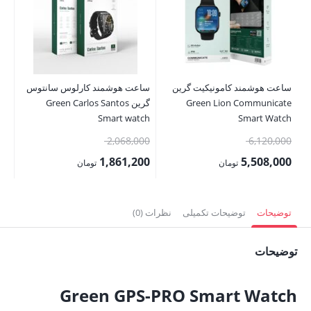
th
all
تم
ساعت هوشمند کامونیکیت گرین
ساعت هوشمند کارلوس سانتوس
Green Lion Communicate
گرین Green Carlos Santos
Smart watch
Smart Watch
قیمت
قیمت
2,068,000
6,120,000
اصلی:
اصلی:
1,861,200
5,508,000
تومان
تومان
6,120,000 تومان
2,068,000 تومان
قیمت
قیمت
بود.
بود.
فعلی:
فعلی:
توضیحات
توضیحات تکمیلی
نظرات (0)
5,508,000 تومان.
1,861,200 تومان.
توضیحات
Green GPS-PRO Smart Watch