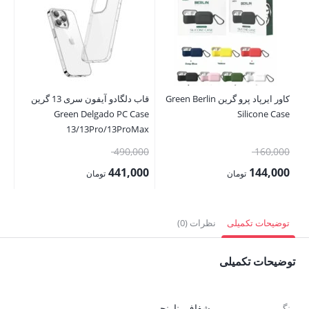
کاور ایرپاد پرو گرین Green Berlin
قاب دلگادو آیفون سری 13 گرین
or
Green Delgado PC Case
Silicone Case
p 7
13/13Pro/13ProMax
قیمت
قیمت
00
490,000
160,000
اصلی:
اصلی:
00
441,000
144,000
تومان
تومان
160,000 تومان
490,000 تومان
قیمت
قیمت
قی
بود.
بود.
فعلی:
فعلی:
فع
توضیحات تکمیلی
نظرات (0)
144,000 تومان.
441,000 تومان.
,000
توضیحات تکمیلی
رنگ
شفاف
,
نارنجی