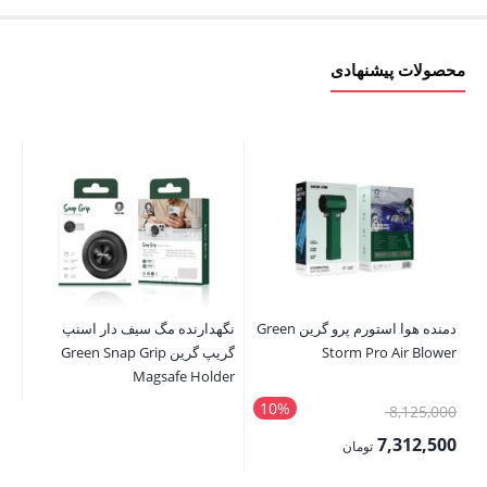
محصولات پیشنهادی
دمنده هوا استورم پرو گرین Green
نگهدارنده مگ سیف دار اسنپ
کاب
Storm Pro Air Blower
گریپ گرین Green Snap Grip
ing
le
Magsafe Holder
10%
قیمت
8,125,000
تم
اصلی:
7,312,500
تومان
8,125,000 تومان
قیمت