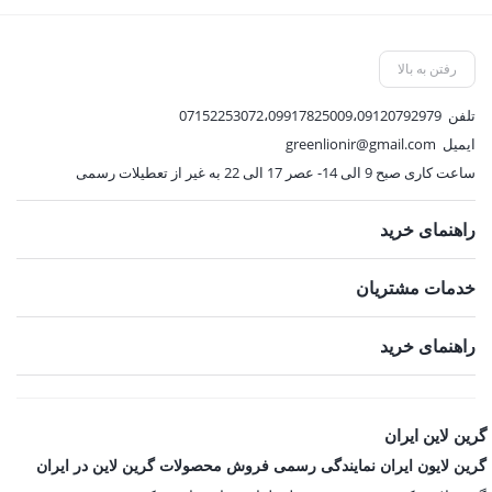
بود.
فعلی:
7,312,500 تومان.
رفتن به بالا
تلفن
07152253072،09917825009،09120792979
ایمیل
greenlionir@gmail.com
ساعت کاری صبح 9 الی 14- عصر 17 الی 22 به غیر از تعطیلات رسمی
راهنمای خرید
خدمات مشتریان
راهنمای خرید
گرین لاین ایران
گرین لایون ایران نمایندگی رسمی فروش محصولات گرین لاین در ایران