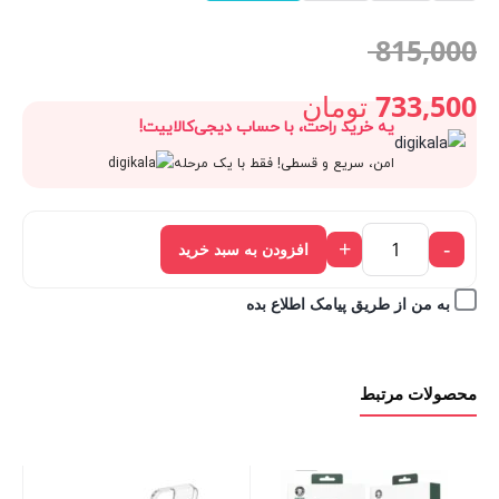
قیمت
815,000
اصلی:
733,500
تومان
یه خرید راحت، با حساب دیجی‌کالاییت!
قیمت
815,000 تومان
امن، سریع و قسطی! فقط با یک مرحله
فعلی:
بود.
+
-
افزودن به سبد خرید
733,500 تومان.
به من از طریق پیامک اطلاع بده
محصولات مرتبط