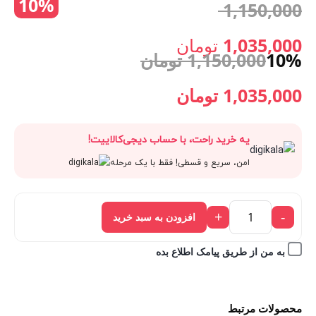
10%
قیمت
1,150,000
شفاف
زدفلیپ
اصلی:
1,035,000
تومان
7
10%
1,150,000
تومان
گرین
قیمت
1,150,000 تومان
Green
قیمت
قیمت
1,035,000
تومان
Lion
فعلی:
بود.
اصلی:
فعلی:
Delgado
یه خرید راحت، با حساب دیجی‌کالاییت!
1,035,000 تومان.
PC
1,150,000 تومان
1,035,000 تومان.
امن، سریع و قسطی! فقط با یک مرحله
Case
for
بود.
Z
+
-
افزودن به سبد خرید
Flip
7
به من از طریق پیامک اطلاع بده
عدد
محصولات مرتبط