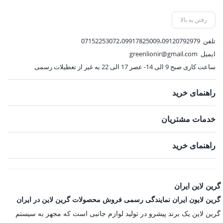
738,000 تومان.
رفتن به بالا
تلفن
07152253072،09917825009،09120792979
ایمیل
greenlionir@gmail.com
ساعت کاری صبح 9 الی 14- عصر 17 الی 22 به غیر از تعطیلات رسمی
راهنمای خرید
خدمات مشتریان
راهنمای خرید
گرین لاین ایران
گرین لایون ایران نمایندگی رسمی فروش محصولات گرین لاین در ایران
گرین لاین یک برند پیشرو در تولید لوازم جانبی است که مجهز به سیستم