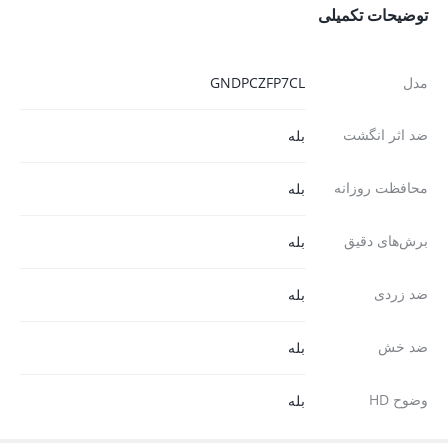
توضیحات تکمیلی
مدل
GNDPCZFP7CL
ضد اثر انگشت
بله
محافظت روزانه
بله
برش‌های دقیق
بله
ضد زردی
بله
ضد خش
بله
وضوح HD
بله