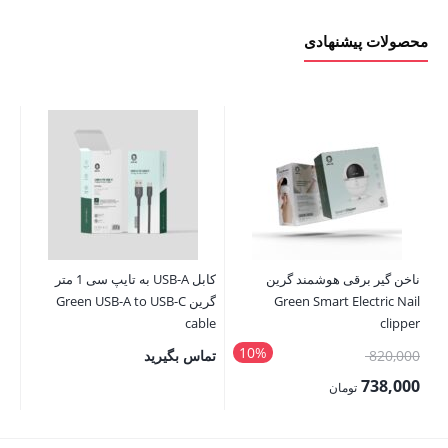
محصولات پیشنهادی
ناخن گیر برقی هوشمند گرین
کابل USB-A به تایپ سی 1 متر
Green Smart Electric Nail
گرین Green USB-A to USB-C
ll
4A
cable
clipper
10%
قیمت
820,000
تماس بگیرید
تم
اصلی:
738,000
تومان
820,000 تومان
قیمت
بود.
فعلی: