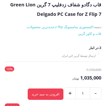
قاب دگادو شفاف زدفلیپ 7 گرین Green Lion
Delgado PC Case for Z Flip 7
دسته:
اکسسوری سامسونگ z-flip
,
جدیدترین محصولات
,
قاب و کاور گرین
2 در انبار
ارسال توسط گرین لاین ایران
10%
قیمت
1,150,000
اصلی:
1,035,000
تومان
1,150,000 تومان
قیمت
بود.
-
فعلی:
+
افزودن به سبد خرید
قاب
1,035,000 تومان.
دگادو