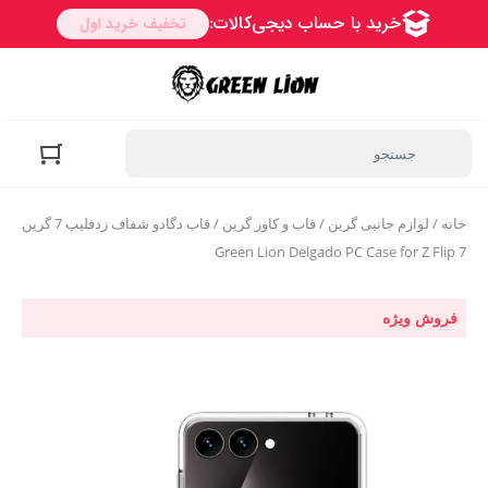
خانه
/
لوازم جانبی گرین
/
قاب و کاور گرین
/ قاب دگادو شفاف زدفلیپ 7 گرین
Green Lion Delgado PC Case for Z Flip 7
فروش ویژه