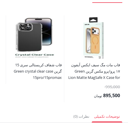
قاب مات مگ سیف ایکس آیفون
قاب شفاف کریستالی سری 15
۱۷ پرو/پرو مکس گرین Green
گرین Green crystal clear case
se
ax
15pro/15promax
Lion Matte MagSafe X Case for
iPhone 17 Pro/Pro Max
قیمت
00
995,000
اصلی:
00
895,500
تومان
995,000 تومان
قیمت
قی
بود.
فعلی:
فع
توضیحات تکمیلی
نظرات (0)
895,500 تومان.
,000