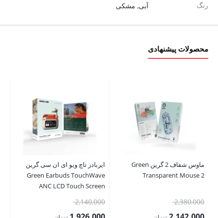
رنگ
آبی
,
مشکی
محصولات پیشنهادی
ماوس شفاف 2 گرین Green
ایربادز تاچ ویو ای ان سی گرین
گری
le
Green Earbuds TouchWave
Transparent Mouse 2
ill
ANC LCD Touch Screen
قیمت
قیمت
00
2,140,000
2,380,000
اصلی:
اصلی:
00
1,926,000
2,142,000
تومان
تومان