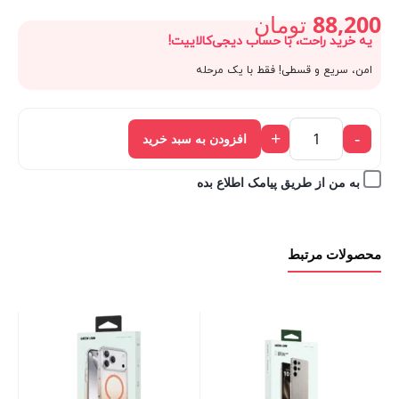
اصلی:
88,200
تومان
یه خرید راحت، با حساب دیجی‌کالاییت!
قیمت
98,000 تومان
امن، سریع و قسطی! فقط با یک مرحله
فعلی:
بود.
+
-
افزودن به سبد خرید
88,200 تومان.
به من از طریق پیامک اطلاع بده
محصولات مرتبط