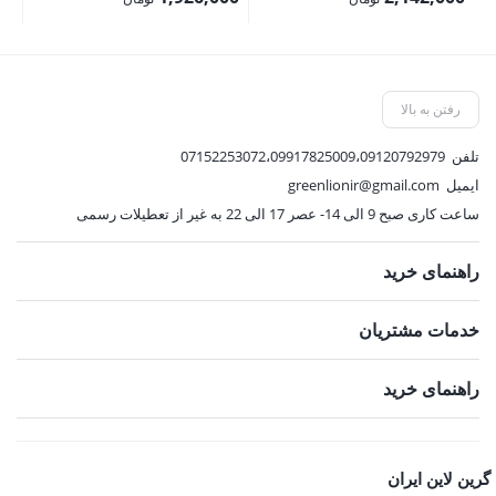
2,380,000 تومان
2,140,000 تومان
قیمت
قیمت
قی
بود.
بود.
فعلی:
فعلی:
فع
2,142,000 تومان.
1,926,000 تومان.
,500
رفتن به بالا
تلفن
07152253072،09917825009،09120792979
ایمیل
greenlionir@gmail.com
ساعت کاری صبح 9 الی 14- عصر 17 الی 22 به غیر از تعطیلات رسمی
راهنمای خرید
خدمات مشتریان
راهنمای خرید
گرین لاین ایران