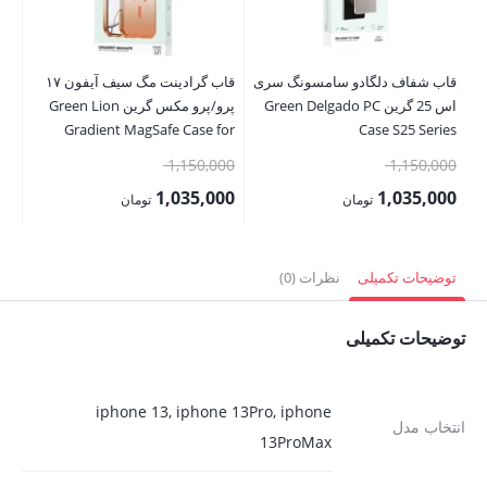
قاب شفاف دلگادو سامسونگ سری
قاب گرادینت مگ سیف آیفون ۱۷
اس 25 گرین Green Delgado PC
پرو/پرو مکس گرین Green Lion
se
ax
Gradient MagSafe Case for
Case S25 Series
iPhone 17 Pro/Pro Max
قیمت
قیمت
00
1,150,000
1,150,000
اصلی:
اصلی:
00
1,035,000
1,035,000
تومان
تومان
1,150,000 تومان
1,150,000 تومان
قیمت
قیمت
قی
بود.
بود.
فعلی:
فعلی:
فع
توضیحات تکمیلی
نظرات (0)
1,035,000 تومان.
1,035,000 تومان.
,000
توضیحات تکمیلی
iphone 13, iphone 13Pro, iphone
انتخاب مدل
13ProMax