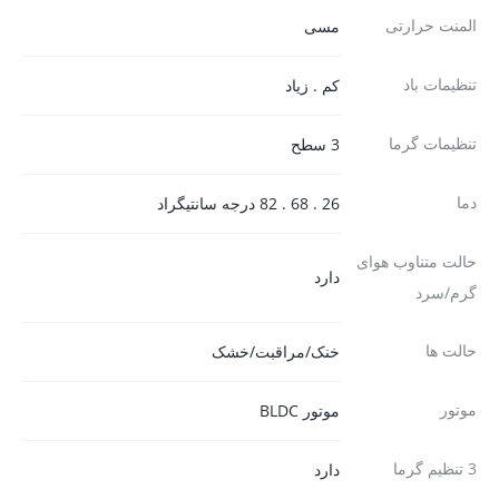
المنت حرارتی
مسی
تنظیمات باد
کم . زیاد
تنظیمات گرما
3 سطح
دما
26 . 68 . 82 درجه سانتیگراد
حالت متناوب هوای
دارد
گرم/سرد
حالت ها
خنک/مراقبت/خشک
موتور
موتور BLDC
3 تنظیم گرما
دارد