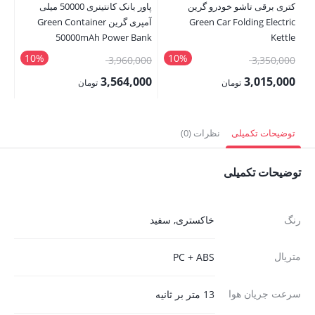
کتری برقی تاشو خودرو گرین
پاور بانک کانتینری 50000 میلی
مخ
Green Car Folding Electric
آمپری گرین Green Container
le
er
50000mAh Power Bank
Kettle
10%
10%
قیمت
قیمت
00
3,960,000
3,350,000
اصلی:
اصلی:
00
3,564,000
3,015,000
تومان
تومان
3,350,000 تومان
3,960,000 تومان
قیمت
قیمت
قی
بود.
بود.
فعلی:
فعلی:
فع
توضیحات تکمیلی
نظرات (0)
3,015,000 تومان.
3,564,000 تومان.
,500
توضیحات تکمیلی
رنگ
خاکستری
,
سفید
متریال
PC + ABS
سرعت جریان هوا
13 متر بر ثانیه