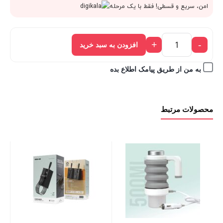
قیمت
6,625,000 تومان
امن، سریع و قسطی! فقط با یک مرحله
فعلی:
بود.
+
-
افزودن به سبد خرید
5,962,500 تومان.
به من از طریق پیامک اطلاع بده
محصولات مرتبط