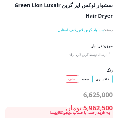
سشوار لوکس ایر گرین Green Lion Luxair
Hair Dryer
دسته:
پیشنهاد گرین لاین
,
لایف استایل
موجود در انبار
ارسال توسط گرین لاین ایران
رنگ
خاکستری
سفید
صاف
قیمت
6,625,000
اصلی:
5,962,500
تومان
یه خرید راحت، با حساب دیجی‌کالاییت!