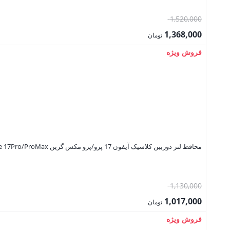
قیمت
1,520,000
اصلی:
1,368,000
تومان
1,520,000 تومان
قیمت
فروش ویژه
بود.
فعلی:
1,368,000 تومان.
محافظ لنز دوربین کلاسیک آیفون 17 پرو/پرو مکس گرین Green Lion Classic Camera Lens for iPhone 17Pro/ProMax
قیمت
1,130,000
اصلی:
1,017,000
تومان
1,130,000 تومان
قیمت
فروش ویژه
بود.