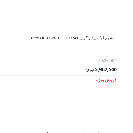
سشوار لوکس ایر گرین Green Lion Luxair Hair Dryer
قیمت
6,625,000
اصلی:
5,962,500
تومان
6,625,000 تومان
قیمت
فروش ویژه
بود.
فعلی:
5,962,500 تومان.