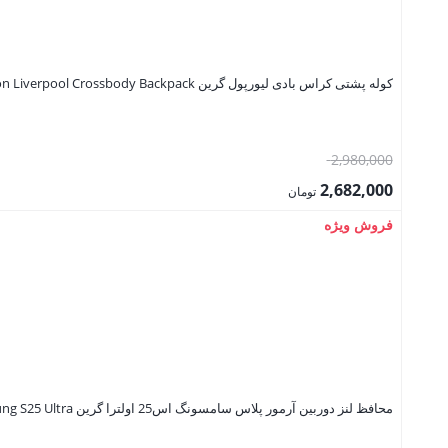
کوله پشتی کراس بادی لیورپول گرین Green Lion Liverpool Crossbody Backpack
قیمت
2,980,000
اصلی:
2,682,000
تومان
2,980,000 تومان
قیمت
فروش ویژه
بود.
فعلی:
2,682,000 تومان.
محافظ لنز دوربین آرمور پلاس سامسونگ اس25 اولترا گرین Green Lion Armor Plus Camera Lens for Samsung S25 Ultra