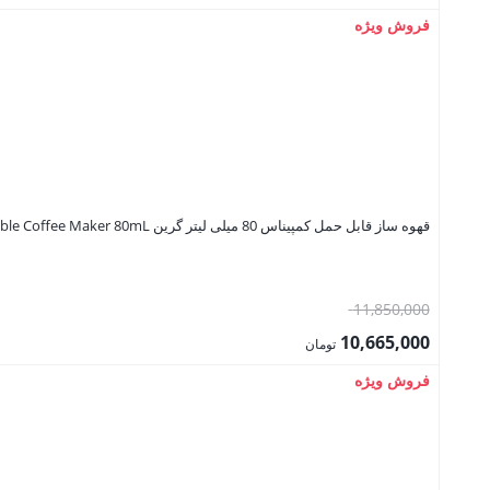
995,000 تومان
قیمت
فروش ویژه
بود.
فعلی:
895,500 تومان.
قهوه ساز قابل حمل کمپیناس 80 میلی لیتر گرین Green Lion Campinas Portable Coffee Maker 80mL
قیمت
11,850,000
اصلی:
10,665,000
تومان
11,850,000 تومان
قیمت
فروش ویژه
بود.
فعلی:
10,665,000 تومان.