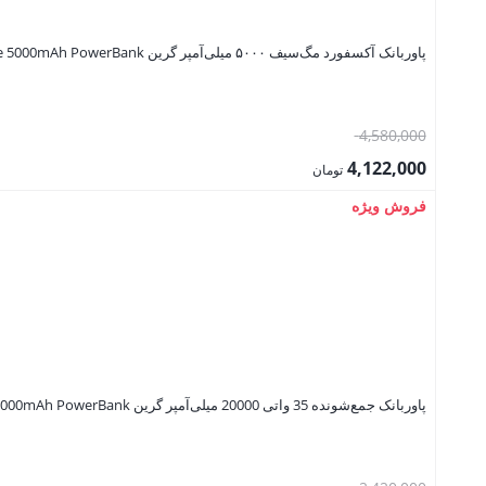
پاوربانک آکسفورد مگ‌سیف ۵۰۰۰ میلی‌آمپر گرین Green Lion Oxford Magsafe 5000mAh PowerBank
قیمت
4,580,000
اصلی:
4,122,000
تومان
4,580,000 تومان
قیمت
فروش ویژه
بود.
فعلی:
4,122,000 تومان.
پاوربانک جمع‌شونده 35 واتی 20000 میلی‌آمپر گرین Green Lion Retractable 35W 20000mAh PowerBank