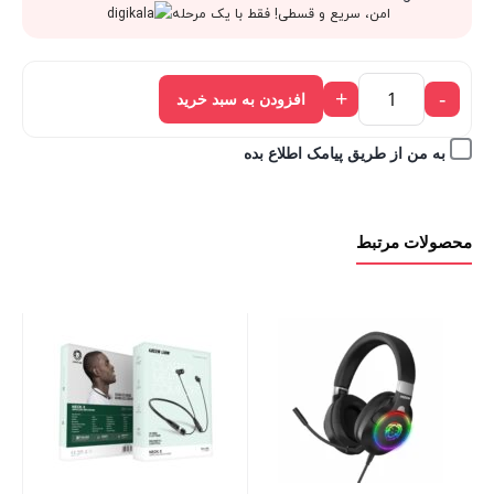
قیمت
938,000 تومان
امن، سریع و قسطی! فقط با یک مرحله
فعلی:
بود.
+
-
افزودن به سبد خرید
844,200 تومان.
به من از طریق پیامک اطلاع بده
محصولات مرتبط