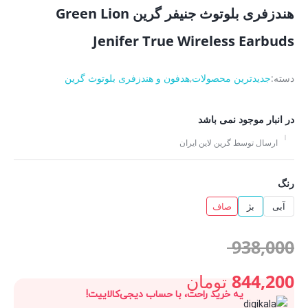
هندزفری بلوتوث جنیفر گرین Green Lion
Jenifer True Wireless Earbuds
دسته:
جدیدترین محصولات
,
هدفون و هندزفری بلوتوث گرین
در انبار موجود نمی باشد
ارسال توسط گرین لاین ایران
رنگ
آبی
بژ
صاف
قیمت
938,000
اصلی:
844,200
تومان
یه خرید راحت، با حساب دیجی‌کالاییت!