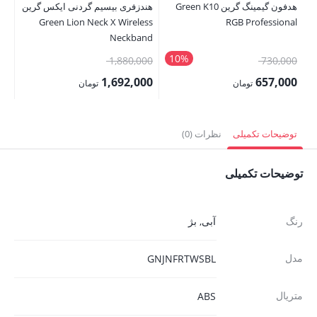
هدفون گیمینگ گرین Green K10
هندزفری بیسیم گردنی ایکس گرین
Green Lion Neck X Wireless
RGB Professional
ds
Neckband
10%
قیمت
قیمت
00
1,880,000
730,000
اصلی:
اصلی:
00
1,692,000
657,000
تومان
تومان
730,000 تومان
1,880,000 تومان
قیمت
قیمت
قی
بود.
بود.
فعلی:
فعلی:
فع
توضیحات تکمیلی
نظرات (0)
657,000 تومان.
1,692,000 تومان.
,000
توضیحات تکمیلی
رنگ
آبی
,
بژ
مدل
GNJNFRTWSBL
متریال
ABS