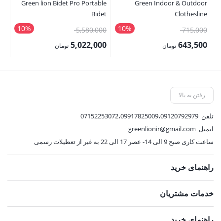
Green lion Bidet Pro Portable
Green Indoor & Outdoor
nk
Bidet
Clothesline
10%
10%
قیمت
قیمت
00
5,580,000
715,000
اصلی:
اصلی:
00
5,022,000
643,500
تومان
تومان
715,000 تومان
5,580,000 تومان
قیمت
قیمت
قی
بود.
بود.
فعلی:
فعلی:
فع
643,500 تومان.
5,022,000 تومان.
,000
رفتن به بالا
تلفن
07152253072،09917825009،09120792979
ایمیل
greenlionir@gmail.com
ساعت کاری صبح 9 الی 14- عصر 17 الی 22 به غیر از تعطیلات رسمی
راهنمای خرید
خدمات مشتریان
راهنمای خرید