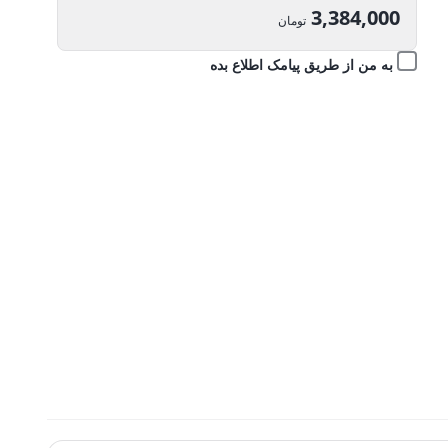
اصلی:
3,384,000
تومان
3,760,000 تومان
قیمت
به من از طریق پیامک اطلاع بده
بود.
فعلی:
3,384,000 تومان.