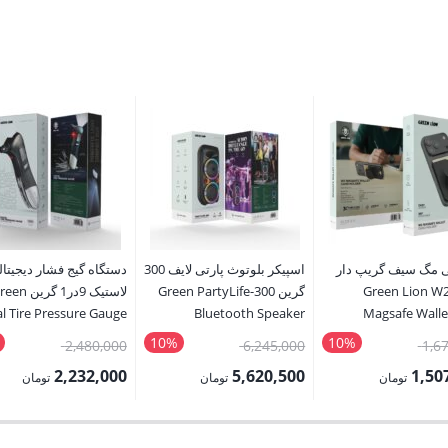
ی مگ سیف گریپ دار
اسپیکر بلوتوث پارتی لایف 300
دستگاه گیج فشار دیجیتا
ین Green Lion W2-
گرین Green PartyLife-300
لاستیک 9در1 گرین 
al Tire Pressure Gauge
Bluetooth Speaker
Magsafe Walle
9 In 1 Rescue Tool
10%
10%
قیمت
قیمت
قیمت
2,480,000
6,245,000
1,6
اصلی:
اصلی:
اصلی:
2,232,000
5,620,500
1,50
تومان
تومان
تومان
1,675,000 تومان
6,245,000 تومان
قیمت
قیمت
بود.
بود.
بود.
فعلی:
فعلی: