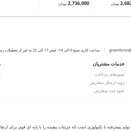
اصلی:
اصلی:
2,736,000
2,68
تومان
تومان
2,980,000 تومان
3,040,000 تومان
قیمت
بود.
بود.
فعلی:
تومان.
2,736,000 تومان.
greenlionir
ساعت کاری صبح 9 الی 14- عصر 17 الی 22 به غیر از تعطیلات رسمی
خدمات مشتریان
ر
شیوه‌های پرداخت
ت
رویه ارسال سفارش
نحوه ثبت سفارش