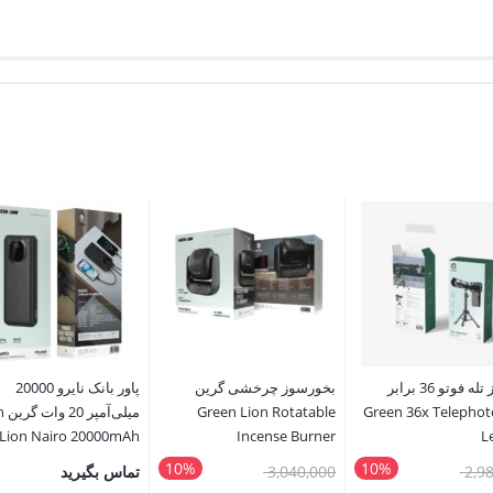
کیت لنز تله فوتو 36 برابر
بخورسوز چرخشی گرین
پاور بانک نایرو 20000
ین Green 36x Telephoto
Green Lion Rotatable
میل
Lion Nairo 20000mAh
Incense Burner
L
Power Bank PD 20W
10%
10%
قیمت
قیمت
2,9
3,040,000
تماس بگیرید