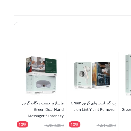
پرزگیر لینت وای گرین Green
ماساژور دست دوگانه گرین
ی‌آمپر 20 وات گرین Green
Lion Lint Y Lint Remover
Green Dual Hand
گر
GLASS
Massager 5 Intensity
ProMax
Levels
10%
10%
قیمت
قیمت
50,000
5,950,000
1,615,000