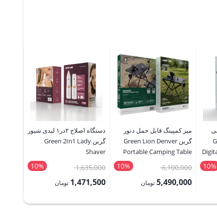
سر شارژ
ger GL-
WC09
65,000
8,500
قیمت
لی
میز کمپینگ قابل حمل دنور
دستگاه اصلاح ۲در۱ لیدی شیور
فعلی:
Green
گرین Green Lion Denver
گرین Green 2In1 Lady
418,500 توما
Shaver
Portable Camping Table
Digit
10%
10%
10%
قیمت
قیمت
1,635,000
6,100,000
اصلی:
اصلی:
1,471,500
5,490,000
تومان
تومان
2,480,000 تومان
6,100,000 تومان
1,635,000 تومان
قیمت
قیمت
بود.
بود.
فعلی:
فعلی: