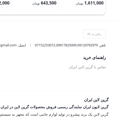
اصلی:
اصلی:
2,000
643,500
1,611,000
تومان
تومان
1,790,000 تومان
715,000 تومان
قیمت
قیمت
قیمت
بود.
بود.
فعلی:
فعلی:
فعلی:
1,611,000 تومان.
643,500 تومان.
2,682,000 
رفتن به بالا
تلفن
07152253072،09917825009،09120792979
ایمیل
@gmail.com
راهنمای خرید
تماس با گرین لاین ایران
گرین لاین ایران
گرین لایون ایران نمایندگی رسمی فروش محصولات گرین لاین در ایران