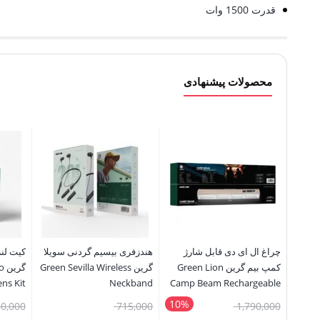
قدرت 1500 وات
محصولات پیشنهادی
چراغ ال ای دی قابل شارژ
هندزفری بیسیم گردنی سویلا
کمپ بیم گرین Green Lion
گرین Green Sevilla Wireless
گر
ens Kit
Neckband
Camp Beam Rechargeable
LED Light
10%
قیمت
قیمت
80,000
715,000
1,790,000