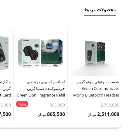
محصولات مرتبط
هدست بلوتوثی مونو گرین
اسانس اسپری دوعددی
جاکارت
Green Communicate
خوشبوکننده سنتیا گرین
گر
t Card
Green Lion Fragrance Refill
Mono Bluetooth Headset
Holder
for Sentia Diffuser
10%
قیمت
قیمت
75,000
895,000
2,790,000
اصلی:
اصلی:
7,500
805,500
2,511,000
تومان
تومان
2,790,000 تومان
895,000 تومان
قیمت
قیمت
قیمت
بود.
بود.
فعلی:
فعلی:
فعلی: