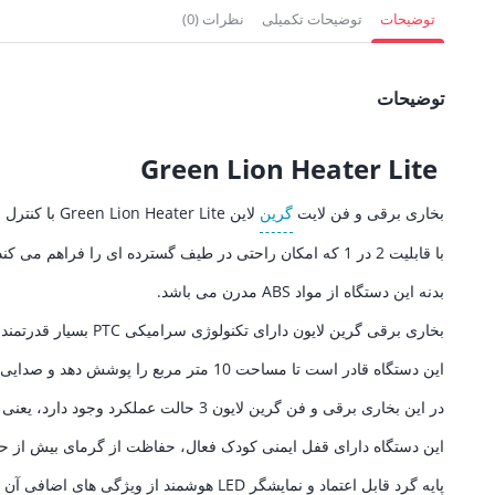
2,511,000 تومان.
805,500 تومان.
1,507,500 
توضیحات
توضیحات تکمیلی
نظرات (0)
توضیحات
Green Lion Heater Lite
بخاری برقی و فن لایت
گرین
لاین Green Lion Heater Lite با کنترل از راه دور – مشکی رنگ، دستگاهی است که هم به عنوان هیتر و هم به عنوان فن عمل می کند.
با قابلیت 2 در 1 که امکان راحتی در طیف گسترده ای را فراهم می کند.
بدنه این دستگاه از مواد ABS مدرن می باشد.
بخاری برقی گرین لایون دارای تکنولوژی سرامیکی PTC بسیار قدرتمند 1500 واتی است که گرمایش سریع (در عرض 3 ثانیه) و گرمایش کارآمد را فراهم می کند.
این دستگاه قادر است تا مساحت 10 متر مربع را پوشش دهد و صدایی کمتر از 56 دسی بل تولید می کند که یک صدای بسیار کم است و آن را به گزینه ای مناسب برای محیط های حساس به صدا تبدیل کرده است.
در این بخاری برقی و فن گرین لایون 3 حالت عملکرد وجود دارد، یعنی فن، گرمای بالا و گرمای پایین؛ عملکرد آن نیز می تواند تا 12 ساعت زمان بندی شود.
این دستگاه دارای قفل ایمنی کودک فعال، حفاظت از گرمای بیش از حد
پایه گرد قابل اعتماد و نمایشگر LED هوشمند از ویژگی های اضافی آن هستند، در حالی که کنترل های لمسی آن را حتی کاربرپسندتر می کنند.