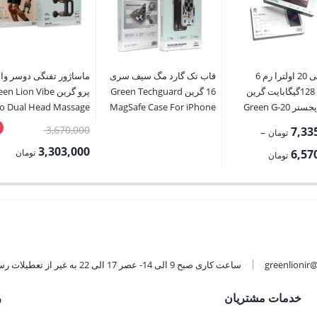
تبلت جی 20 اولترا رم 6
قاب تک گارد مگ سیف سری
ماساژور تفنگی دوسر وا
حافظه 128گیگابایت گرین
16 گرین Green Techguard
پرو گرین n Lion Vibe
بدون ریجستر Green G-20
MagSafe Case For iPhone
o Dual Head Massage
Gun
16 Pro Max / 16 Pro
قیمت
3,670,000
7,33
–
تومان
اصلی:
3,303,000
Price
6,57
تومان
تومان
range:
قیمت
بود.
6,570,000 تومان
فعلی:
through
3,303,000 تومان.
7,335,000 تومان
greenlionir
ساعت کاری صبح 9 الی 14- عصر 17 الی 22 به غیر از تعطیلات رسمی
خدمات مشتریان
ر