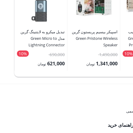
یب
اسپیکر بیسیم پریستون گرین
تبدیل میکرو به لایتنینگ گرین
Gree
Green Pristone Wireless
مدل Green Micro to
 Multi-
Hammer
Lightning Connector
Speaker
Pr
Adapter
10%
10%
قیمت
قیمت
80,000
690,000
1,490,000
اصلی:
اصلی:
2,000
621,000
1,341,000
تومان
تومان
3,670,000 تومان
1,490,000 تومان
690,000 تومان
قیمت
قیمت
قیمت
بود.
بود.
فعلی:
فعلی:
فعلی:
1,341,000 تومان.
621,000 تومان.
2,052,000 ت
اهنمای خرید