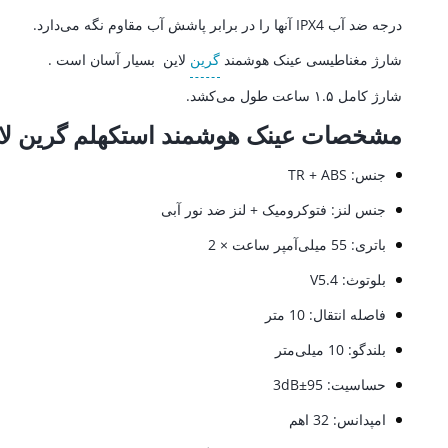
درجه ضد آب IPX4 آنها را در برابر پاشش آب مقاوم نگه می‌دارد.
شارژ مغناطیسی عینک هوشمند
گرین
لاین بسیار آسان است .
شارژ کامل ۱.۵ ساعت طول می‌کشد.
مشخصات عینک هوشمند استکهلم گرین لا
​جنس: TR + ABS
جنس لنز: فتوکرومیک + لنز ضد نور آبی
باتری: 55 میلی‌آمپر ساعت × 2
بلوتوث: V5.4
فاصله انتقال: 10 متر
بلندگو: 10 میلی‌متر
حساسیت: 95±3dB
امپدانس: 32 اهم