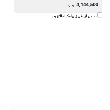
اصلی:
4,144,500
تومان
4,605,000 تومان
قیمت
به من از طریق پیامک اطلاع بده
بود.
فعلی:
4,144,500 تومان.