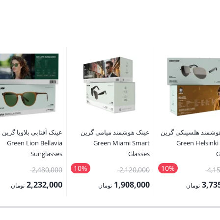
وشمند هلسینکی گرین
عینک هوشمند میامی گرین
عینک آفتابی بلاویا گرین
Green Lion Bellavia
Green Miami Smart
Green Helsinki
Sunglasses
Glasses
G
10%
10%
قیمت
قیمت
قیمت
2,480,000
2,120,000
4,1
اصلی:
اصلی:
اصلی:
2,232,000
1,908,000
3,73
تومان
تومان
تومان
4,150,000 تومان
2,120,000 تومان
قیمت
قیمت
بود.
بود.
بود.
فعلی:
فعلی: