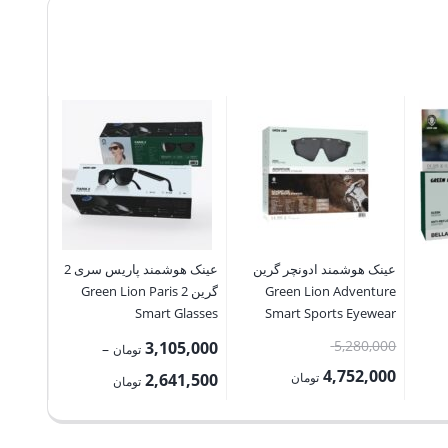
عینک هو
گر
yewear
30,000
7,000
قیمت
عینک هوشمند ادونچر گرین
عینک هوشمند پاریس سری 2
فعلی:
Green Lion Adventure
گرین Green Lion Paris 2
3,357,000 ت
Smart Glasses
Smart Sports Eyewear
قیمت
5,280,000
3,105,000
–
تومان
اصلی:
4,752,000
Price
تومان
2,641,500
تومان
2,480,000 تومان
5,280,000 تومان
قیمت
range:
بود.
فعلی:
2,641,500 تومان