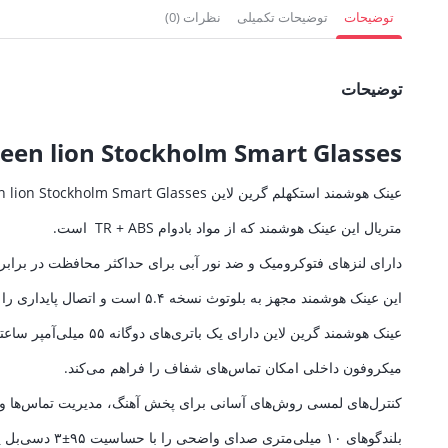
1,755,000 تومان.
1,192,500 تومان.
3,735,000 
توضیحات
توضیحات تکمیلی
نظرات (0)
توضیحات
een lion Stockholm Smart Glasses
عینک هوشمند استکهلم گرین لاین Green lion Stockholm Smart Glasses همراهی نهایی برای افرادی تبدیل می‌کند که به مد و فناوری اعتقاد دارند.
متریال این عینک هوشمند که از مواد بادوام TR + ABS است.
دارای لنزهای فتوکرومیک و ضد نور آبی برای حداکثر محافظت در برا
این عینک هوشمند مجهز به بلوتوث نسخه ۵.۴ است و اتصال پایداری را در برد ۱۰ متری برای ارتباط هندزفری ارائه می‌دهد.
عینک هوشمند گرین لاین دارای یک باتری‌های دوگانه ۵۵ میلی‌آمپر ساعتی است که می‌توانید تا ۵ ساعت از پخش یا مکالمه لذت ببرید.
میکروفون داخلی امکان تماس‌های شفاف را فراهم می‌کند.
کنترل‌های لمسی روش‌های آسانی برای پخش آهنگ، مدیریت تماس‌ها و ف
بلندگوهای ۱۰ میلی‌متری صدای واضحی را با حساسیت ۹۵±۳ دسی‌بل پخش می‌کنند.