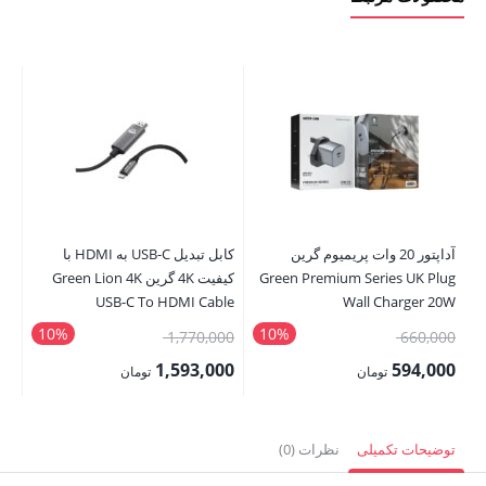
آداپتور 20 وات پریمیوم گرین
کابل تبدیل USB-C به HDMI با
Green Premium Series UK Plug
کیفیت 4K گرین Green Lion 4K
er
et
USB-C To HDMI Cable
Wall Charger 20W
10%
10%
قیمت
قیمت
00
1,770,000
660,000
اصلی:
اصلی:
00
1,593,000
594,000
تومان
تومان
660,000 تومان
1,770,000 تومان
قیمت
قیمت
قی
بود.
بود.
فعلی:
فعلی:
فع
توضیحات تکمیلی
نظرات (0)
594,000 تومان.
1,593,000 تومان.
,000