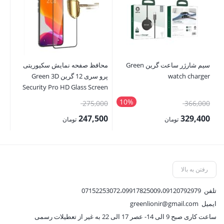
سیم شارژر ساعت گرین Green
محافظ صفحه نمایش سکیوریتی
شا
watch charger
پرو سری 12 گرین Green 3D
L-
09
Security Pro HD Glass Screen
Protector 12/12pro/12promax
10%
قیمت
قیمت
00
275,000
366,000
اصلی:
اصلی:
00
247,500
329,400
تومان
تومان
366,000 تومان
275,000 تومان
قیمت
قیمت
قی
بود.
بود.
فعلی:
فعلی:
فع
329,400 تومان.
247,500 تومان.
,500
رفتن به بالا
تلفن
07152253072،09917825009،09120792979
ایمیل
greenlionir@gmail.com
ساعت کاری صبح 9 الی 14- عصر 17 الی 22 به غیر از تعطیلات رسمی