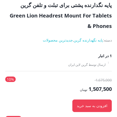
پایه نگدارنده پشتی برای تبلت و تلفن گرین
Green Lion Headrest Mount For Tablets
& Phones
دسته:
پایه نگهدارنده گرین
,
جدیدترین محصولات
1 در انبار
ارسال توسط گرین لاین ایران
10%
قیمت
1,675,000
اصلی:
1,507,500
تومان
1,675,000 تومان
قیمت
بود.
فعلی:
افزودن به سبد خرید
1,507,500 تومان.