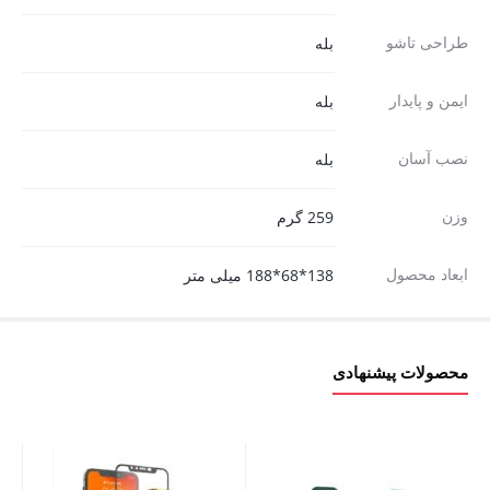
طراحی تاشو
بله
ایمن و پایدار
بله
نصب آسان
بله
وزن
259 گرم
ابعاد محصول
138*68*188 میلی متر
محصولات پیشنهادی