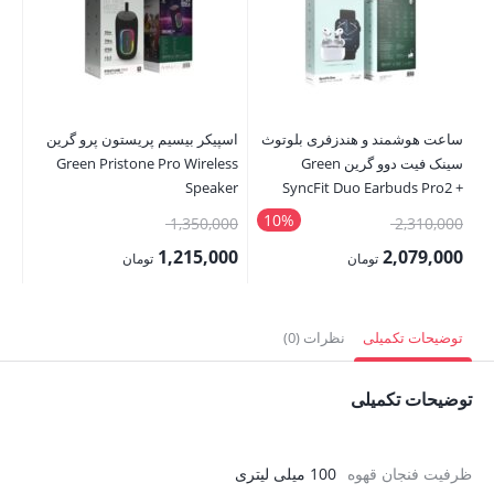
ساعت هوشمند و هندزفری بلوتوث
اسپیکر بیسیم پریستون پرو گرین
سینک فیت دوو گرین Green
Green Pristone Pro Wireless
er
Speaker
SyncFit Duo Earbuds Pro2 +
Active SE
10%
قیمت
قیمت
00
1,350,000
2,310,000
اصلی:
اصلی:
00
1,215,000
2,079,000
تومان
تومان
2,310,000 تومان
1,350,000 تومان
قیمت
قیمت
قی
بود.
بود.
فعلی:
فعلی:
فع
توضیحات تکمیلی
نظرات (0)
2,079,000 تومان.
1,215,000 تومان.
,500
توضیحات تکمیلی
ظرفیت فنجان قهوه
100 میلی لیتری