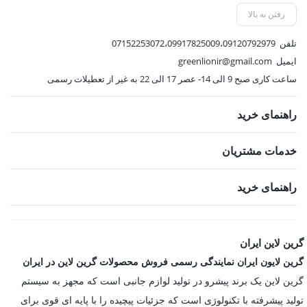
21,033,000 تومان.
,500
رفتن به بالا
تلفن
07152253072،09917825009،09120792979
ایمیل
greenlionir@gmail.com
ساعت کاری صبح 9 الی 14- عصر 17 الی 22 به غیر از تعطیلات رسمی
راهنمای خرید
خدمات مشتریان
راهنمای خرید
گرین لاین ایران
گرین لایون ایران نمایندگی رسمی فروش محصولات گرین لاین در ایران
گرین لاین یک برند پیشرو در تولید لوازم جانبی است که مجهز به سیستم
تولید پیشرفته با تکنولوژی است که جزئیات پیچیده را با پایه ای قوی برای