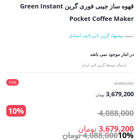
قهوه ساز جیبی فوری گرین Green Instant
Pocket Coffee Maker
دسته:
پیشنهاد گرین لاین
,
لایف استایل
در انبار موجود نمی باشد
ارسال توسط گرین لاین ایران
10%
قیمت
4,088,000
اصلی:
3,679,200
تومان
4,088,000 تومان
قیمت
10%
بود.
قیمت
4,088,000
فعلی:
3,679,200 تومان.
اصلی:
3,679,200
تومان
10%
4,088,000
تومان