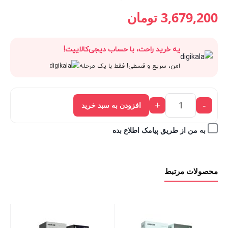
قیمت
4,088,000 تومان
قیمت
قیمت
3,679,200
تومان
فعلی:
بود.
اصلی:
فعلی:
یه خرید راحت، با حساب دیجی‌کالاییت!
3,679,200 تومان.
4,088,000 تومان
3,679,200 تومان.
امن، سریع و قسطی! فقط با یک مرحله
بود.
+
-
افزودن به سبد خرید
به من از طریق پیامک اطلاع بده
محصولات مرتبط