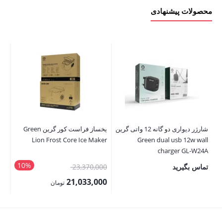
محصولات پیشنهادی
شارژر دیواری دو گانه 12 واتی گرین
یخساز فراست کور گرین Green
Kit
Lion Frost Core Ice Maker
Green dual usb 12w wall
charger GL-W24A
10%
قیمت
تماس بگیرید
23,370,000
00
اصلی:
00
21,033,000
تومان
23,370,000 تومان
قیمت
قی
بود.
فعلی:
فع