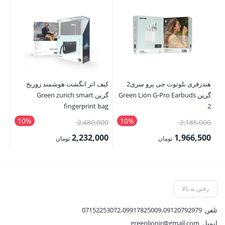
هندزفری بلوتوث جی پرو سری2
کیف اثر انگشت هوشمند زوریخ
کی
گرین Green Lion G-Pro Earbuds
گرین Green zurich smart
it
fingerprint bag
2
10%
10%
قیمت
قیمت
00
2,480,000
2,185,000
اصلی:
اصلی:
00
2,232,000
1,966,500
تومان
تومان
2,185,000 تومان
2,480,000 تومان
قیمت
قیمت
قی
بود.
بود.
فعلی:
فعلی:
فع
1,966,500 تومان.
2,232,000 تومان.
,200
رفتن به بالا
تلفن
07152253072،09917825009،09120792979
ایمیل
greenlionir@gmail.com