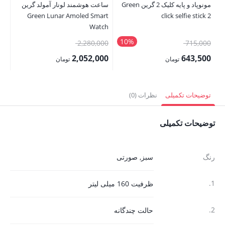
مونوپاد و پایه کلیک 2 گرین Green
ساعت هوشمند لونار آمولد گرین
دس
Green Lunar Amoled Smart
click selfie stick 2
er
Watch
10%
قیمت
قیمت
00
2,280,000
715,000
اصلی:
اصلی:
00
2,052,000
643,500
تومان
تومان
715,000 تومان
2,280,000 تومان
قیمت
قیمت
قی
بود.
بود.
فعلی:
فعلی:
فع
توضیحات تکمیلی
نظرات (0)
643,500 تومان.
2,052,000 تومان.
,000
توضیحات تکمیلی
رنگ
سبز
,
صورتی
1.
ظرفیت 160 میلی لیتر
2.
حالت چندگانه