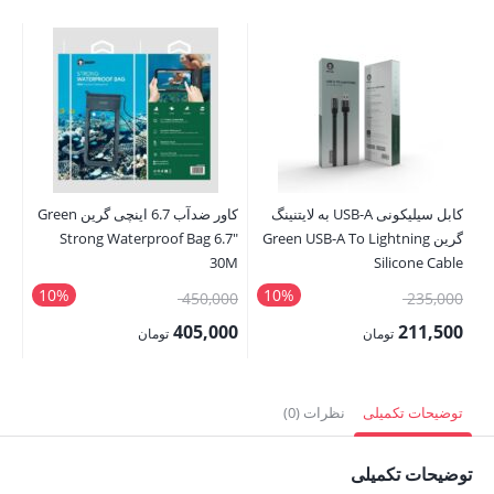
کابل سیلیکونی USB-A به لایتنینگ
کاور ضدآب 6.7 اینچی گرین Green
گرین Green USB-A To Lightning
Strong Waterproof Bag 6.7″
ng
ve
30M
Silicone Cable
10%
10%
قیمت
قیمت
00
450,000
235,000
اصلی:
اصلی:
00
405,000
211,500
تومان
تومان
235,000 تومان
450,000 تومان
قیمت
قیمت
قی
بود.
بود.
فعلی:
فعلی:
فع
توضیحات تکمیلی
نظرات (0)
211,500 تومان.
405,000 تومان.
,000
توضیحات تکمیلی