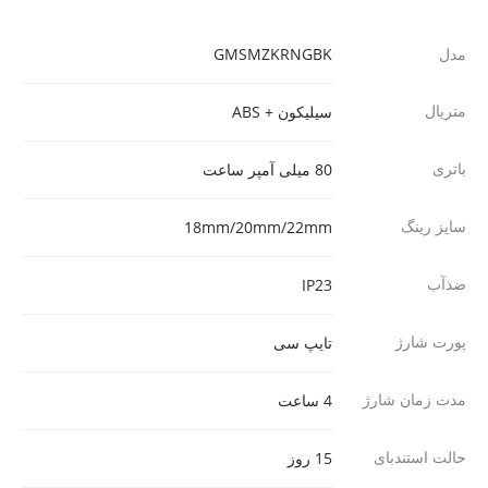
مدل
GMSMZKRNGBK
متریال
سیلیکون + ABS
باتری
80 میلی آمپر ساعت
سایز رینگ
18mm/20mm/22mm
ضذآب
IP23
پورت شارژ
تایپ سی
مدت زمان شارژ
4 ساعت
حالت استندبای
15 روز