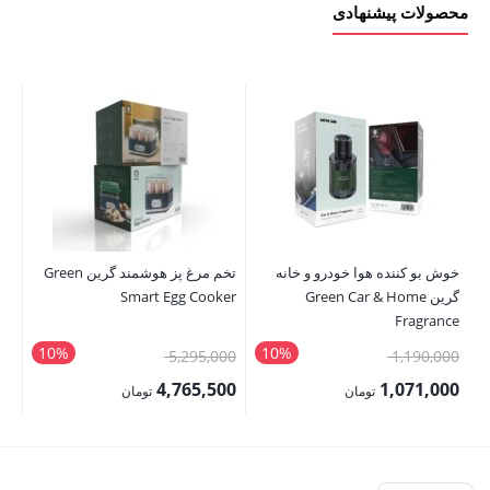
محصولات پیشنهادی
خوش بو کننده هوا خودرو و خانه
تخم مرغ پز هوشمند گرین Green
گرین Green Car & Home
Smart Egg Cooker
le
Fragrance
10%
10%
قیمت
قیمت
00
5,295,000
1,190,000
اصلی:
اصلی:
00
4,765,500
1,071,000
تومان
تومان
1,190,000 تومان
5,295,000 تومان
قیمت
قیمت
قی
بود.
بود.
فعلی:
فعلی:
فع
1,071,000 تومان.
4,765,500 تومان.
,500