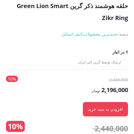
حلقه هوشمند ذکر گرین Green Lion Smart
Zikr Ring
دسته:
جدیدترین محصولات
,
لایف استایل
1 در انبار
ارسال توسط گرین لاین ایران
10%
قیمت
2,440,000
اصلی:
2,196,000
تومان
2,440,000 تومان
قیمت
بود.
فعلی:
افزودن به سبد خرید
2,196,000 تومان.
10%
قیمت
2,440,000