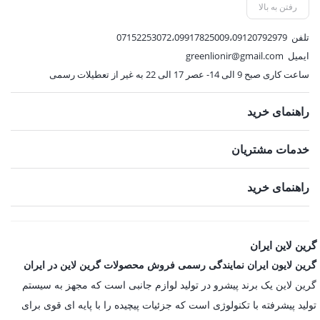
رفتن به بالا
تلفن
07152253072،09917825009،09120792979
ایمیل
greenlionir@gmail.com
ساعت کاری صبح 9 الی 14- عصر 17 الی 22 به غیر از تعطیلات رسمی
راهنمای خرید
خدمات مشتریان
راهنمای خرید
گرین لاین ایران
گرین لایون ایران نمایندگی رسمی فروش محصولات گرین لاین در ایران
گرین لاین یک برند پیشرو در تولید لوازم جانبی است که مجهز به سیستم
تولید پیشرفته با تکنولوژی است که جزئیات پیچیده را با پایه ای قوی برای