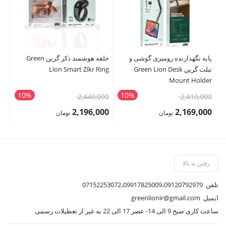
پایه نگهدارنده رومیزی گوشی و
حلقه هوشمند ذکر گرین Green
سر
تبلت گرین Green Lion Desk
Lion Smart Zikr Ring
er
Mount Holder
10%
10%
قیمت
قیمت
2,410,000
2,440,000
تم
اصلی:
اصلی:
2,196,000
2,169,000
تومان
تومان
2,410,000 تومان
2,440,000 تومان
قیمت
قیمت
بود.
بود.
فعلی:
فعلی:
2,169,000 تومان.
2,196,000 تومان.
رفتن به بالا
تلفن
07152253072،09917825009،09120792979
ایمیل
greenlionir@gmail.com
ساعت کاری صبح 9 الی 14- عصر 17 الی 22 به غیر از تعطیلات رسمی