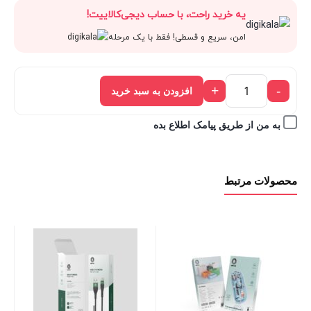
اصلی:
فعل
یه خرید راحت، با حساب دیجی‌کالاییت!
فعلی:
بود.
1,098,000 تومان
8,200
امن، سریع و قسطی! فقط با یک مرحله
988,200 تومان.
بود.
+
-
افزودن به سبد خرید
به من از طریق پیامک اطلاع بده
محصولات مرتبط
ch
00