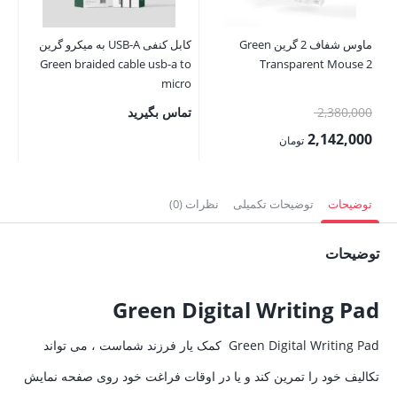
00
قی
ماوس شفاف 2 گرین Green
کابل کنفی USB-A به میکرو گرین
فع
Green braided cable usb-a to
Transparent Mouse 2
,000
micro
قیمت
2,380,000
تماس بگیرید
اصلی:
2,142,000
تومان
2,380,000 تومان
قیمت
بود.
فعلی:
توضیحات
توضیحات تکمیلی
نظرات (0)
2,142,000 تومان.
توضیحات
Green Digital Writing Pad
Green Digital Writing Pad کمک یار فرزند شماست ، می تواند
تکالیف خود را تمرین کند و یا در اوقات فراغت خود روی صفحه نمایش