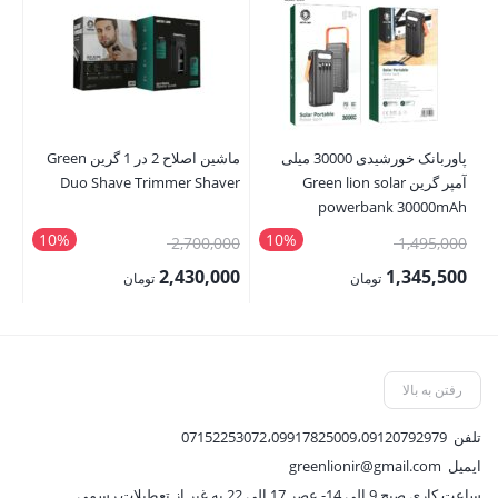
پاوربانک خورشیدی 30000 میلی
ماشین اصلاح 2 در 1 گرین Green
آمپر گرین Green lion solar
Duo Shave Trimmer Shaver
2W
powerbank 30000mAh
10%
10%
قیمت
قیمت
00
2,700,000
1,495,000
اصلی:
اصلی:
00
2,430,000
1,345,500
تومان
تومان
1,495,000 تومان
2,700,000 تومان
قیمت
قیمت
قی
بود.
بود.
فعلی:
فعلی:
فع
1,345,500 تومان.
2,430,000 تومان.
,000
رفتن به بالا
تلفن
07152253072،09917825009،09120792979
ایمیل
greenlionir@gmail.com
ساعت کاری صبح 9 الی 14- عصر 17 الی 22 به غیر از تعطیلات رسمی