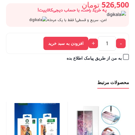
اصلی:
526,500
تومان
یه خرید راحت، با حساب دیجی‌کالاییت!
قیمت
585,000 تومان
امن، سریع و قسطی! فقط با یک مرحله
فعلی:
بود.
+
-
افزودن به سبد خرید
526,500 تومان.
به من از طریق پیامک اطلاع بده
محصولات مرتبط