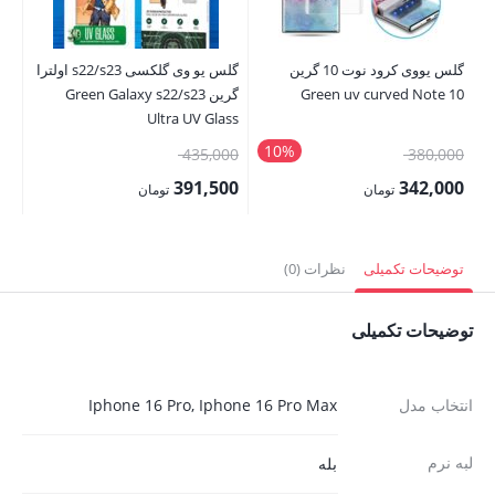
گلس یووی کرود نوت 10 گرین
گلس یو وی گلکسی s22/s23 اولترا
Green uv curved Note 10
گرین Green Galaxy s22/s23
ax
Ultra UV Glass
10%
قیمت
قیمت
00
435,000
380,000
اصلی:
اصلی:
00
391,500
342,000
تومان
تومان
380,000 تومان
435,000 تومان
قیمت
قیمت
قی
بود.
بود.
فعلی:
فعلی:
فع
توضیحات تکمیلی
نظرات (0)
342,000 تومان.
391,500 تومان.
,500
توضیحات تکمیلی
انتخاب مدل
Iphone 16 Pro, Iphone 16 Pro Max
لبه نرم
بله