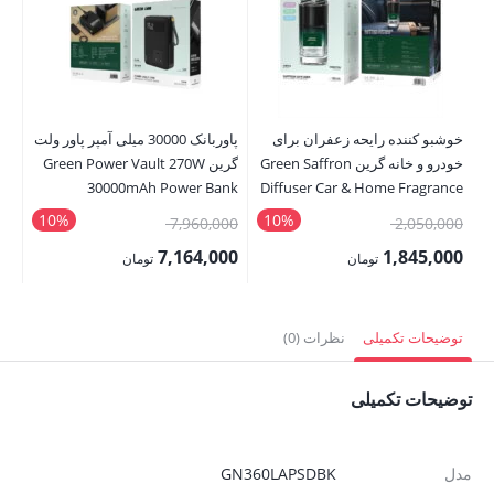
خوشبو کننده رایحه زعفران برای
پاوربانک 30000 میلی آمپر پاور ولت
خودرو و خانه گرین Green Saffron
گرین Green Power Vault 270W
ce
ser
30000mAh Power Bank
Diffuser Car & Home Fragrance
10%
10%
قیمت
قیمت
00
7,960,000
2,050,000
اصلی:
اصلی:
00
7,164,000
1,845,000
تومان
تومان
2,050,000 تومان
7,960,000 تومان
قیمت
قیمت
قی
بود.
بود.
فعلی:
فعلی:
فع
توضیحات تکمیلی
نظرات (0)
1,845,000 تومان.
7,164,000 تومان.
,000
توضیحات تکمیلی
مدل
GN360LAPSDBK