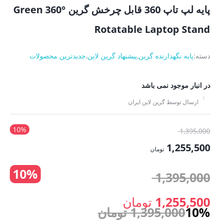
پایه لپ تاپ 360 قابل چرخش گرین Green 360°
Rotatable Laptop Stand
دسته:
پایه نگهدارنده گرین
,
پیشنهاد گرین لاین
,
جدیدترین محصولات
در انبار موجود نمی باشد
ارسال توسط گرین لاین ایران
10%
قیمت
1,395,000
اصلی:
1,255,500
تومان
1,395,000 تومان
قیمت
10%
بود.
قیمت
1,395,000
فعلی:
1,255,500 تومان.
اصلی:
1,255,500
تومان
10%
1,395,000
تومان