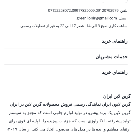
تلفن
07152253072،09917825009،09120792979
ایمیل
greenlionir@gmail.com
ساعت کاری صبح 9 الی 14- عصر 17 الی 22 به غیر از تعطیلات رسمی
راهنمای خرید
خدمات مشتریان
راهنمای خرید
گرین لاین ایران
گرین لایون ایران نمایندگی رسمی فروش محصولات گرین لاین در ایران
گرین لاین یک برند پیشرو در تولید لوازم جانبی است که مجهز به سیستم
تولید پیشرفته با تکنولوژی است که جزئیات پیچیده را با پایه ای قوی برای
ارتقای مفاهیم و ایده ها در مدل های محصول اتخاذ می کند. از سال ۲۰۱۹،