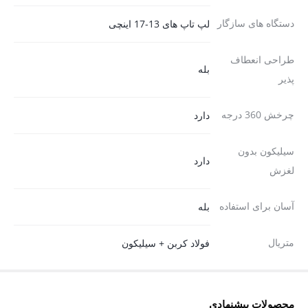
دستگاه های سازگار
لپ تاپ های 13-17 اینچی
طراحی انعطاف
بله
پذیر
چرخش 360 درجه
دارد
سیلیکون بدون
دارد
لغزش
آسان برای استفاده
بله
متریال
فولاد کربن + سیلیکون
محصولات پیشنهادی