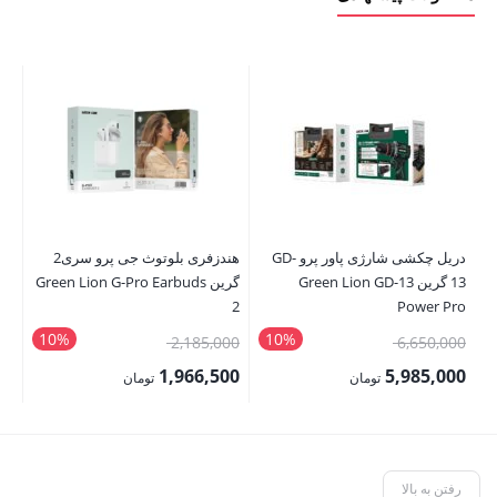
دریل چکشی شارژی پاور پرو GD-
هندزفری بلوتوث جی پرو سری2
13 گرین Green Lion GD-13
گرین Green Lion G-Pro Earbuds
er
2
Power Pro
10%
10%
قیمت
قیمت
6,650,000
2,185,000
تم
اصلی:
اصلی:
1,966,500
5,985,000
تومان
تومان
6,650,000 تومان
2,185,000 تومان
قیمت
قیمت
بود.
بود.
فعلی:
فعلی:
5,985,000 تومان.
1,966,500 تومان.
رفتن به بالا