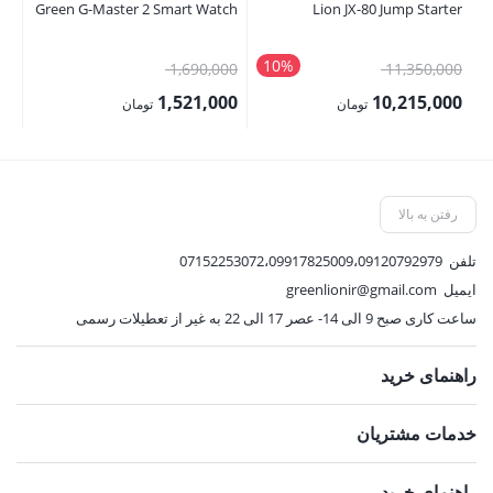
er
Green G-Master 2 Smart Watch
Lion JX-80 Jump Starter
10%
قیمت
قیمت
00
1,690,000
11,350,000
اصلی:
اصلی:
00
1,521,000
10,215,000
تومان
تومان
11,350,000 تومان
1,690,000 تومان
قیمت
قیمت
قی
بود.
بود.
فعلی:
فعلی:
فع
10,215,000 تومان.
1,521,000 تومان.
,500
رفتن به بالا
تلفن
07152253072،09917825009،09120792979
ایمیل
greenlionir@gmail.com
ساعت کاری صبح 9 الی 14- عصر 17 الی 22 به غیر از تعطیلات رسمی
راهنمای خرید
خدمات مشتریان
راهنمای خرید