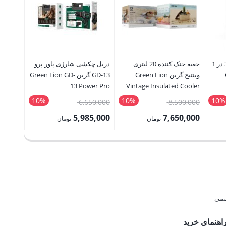
سیم شارژ آی یو ایکس 3 در 1
جعبه خنک کننده 20 لیتری
دریل چکشی شارژی پاور پرو
پنکه شار
وینتیج گرین Green Lion
GD-13 گرین Green Lion GD-
گر
ble Fan
13 Power Pro
Vintage Insulated Cooler
Box 20L
10%
10%
10%
قیمت
قیمت
20,000
6,650,000
8,500,000
اصلی:
اصلی:
8,000
5,985,000
7,650,000
تومان
تومان
تومان
8,500,000 تومان
6,650,000 تومان
قیمت
قیمت
قیمت
بود.
بود.
فعلی:
فعلی:
فعلی:
7,650,000 تومان.
5,985,000 تومان.
1,188,000 ت
اهنمای خرید