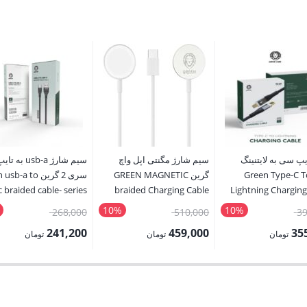
یپ سی به لایتنینگ
سیم شارژ مگنتی اپل واچ
سیم شارژ usb-a
ین Green Type-C To
گرین GREEN MAGNETIC
سری 2 گرین -a to
 braided cable- series
braided Charging Cable
Lightning Charging
2
GNTPC
10%
10%
قیمت
قیمت
قیمت
268,000
510,000
39
اصلی:
اصلی:
اصلی:
241,200
459,000
35
تومان
تومان
تومان
395,000 تومان
510,000 تومان
268,000 
قیمت
قیمت
بود.
بود.
بود.
فعلی:
فعلی:
ان.
459,000 تومان.
241,200 تومان.