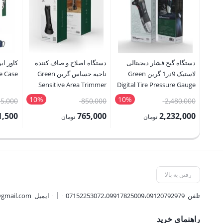
دستگاه گیج فشار دیجیتالی
دستگاه اصلاح و صاف کننده
لاستیک 9در1 گرین Green
ناحیه حساس گرین Green
ne Case
Sensitive Area Trimmer
Digital Tire Pressure Gauge
9 In 1 Rescue Tool
10%
10%
قیمت
قیمت
5,000
850,000
2,480,000
اصلی:
اصلی:
1,500
765,000
2,232,000
تومان
تومان
2,480,000 تومان
850,000 تومان
قیمت
قیمت
قیمت
بود.
بود.
فعلی:
فعلی:
فعلی:
2,232,000 تومان.
765,000 تومان.
121,500 توم
رفتن به بالا
تلفن
07152253072،09917825009،09120792979
ایمیل
@gmail.com
راهنمای خرید