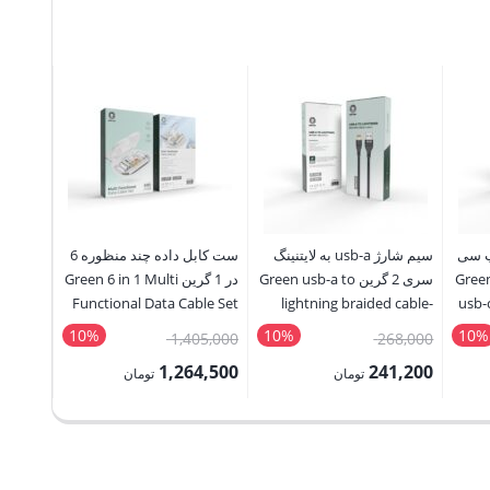
 به تایپ سی
سیم شارژ usb-a به لایتنینگ
ست کابل داده چند منظوره 6
Green usb
سری 2 گرین Green usb-a to
در 1 گرین Green 6 in 1 Multi
SB-A to
Functional Data Cable Set
lightning braided cable-
usb-c
g Cable
series 2
10%
10%
10%
قیمت
قیمت
15,000
1,405,000
268,000
اصلی:
اصلی:
3,500
1,264,500
241,200
تومان
تومان
تومان
268,000 تومان
1,405,000 تومان
قیمت
قیمت
قیمت
بود.
بود.
فعلی:
فعلی:
فعلی:
241,200 تومان.
1,264,500 تومان.
283,500 توما