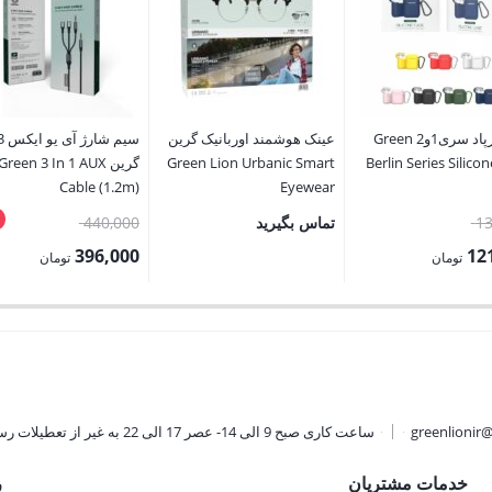
کاور ایرپاد سری1و2 Green
عینک هوشمند اوربانیک گرین
Berlin Series Silico
Green Lion Urbanic Smart
گرین Green 3 In 1 AUX
Cable (1.2m)
Eyewear
قیمت
قیمت
13
تماس بگیرید
440,000
اصلی:
اصلی:
396,000
12
تومان
تومان
135,000 تومان
440,000 
قیمت
بود.
بود.
فعلی:
ان.
396,000 تومان.
greenlionir
ساعت کاری صبح 9 الی 14- عصر 17 الی 22 به غیر از تعطیلات رسمی
خدمات مشتریان
ر