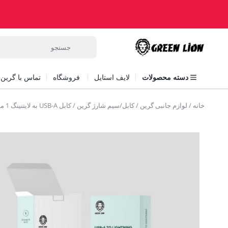
دسته محصولات
لایف استایل
فروشگاه
تماس با گرین ل
خانه
/
لوازم جانبی گرین
/
کابل/سیم شارژ گرین
/ کابل USB-A به لایتنینگ 1 متر گرین Green USB-A to lightning cable