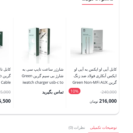
کابل آیی او ایکس به آیی او
شارژر ساعت تایپ سی به
کابل تا
ایکس آبکاری فولاد ضد زنگ
شارژ بی سیم گرین Green
گر
گرین Green Non-MFi AUX
iwatch charger usb-c to
 Cable
TOLBK
wireless charger
3.5mm to AUX 3.5mm
10%
قیمت
240,000
تماس بگیرید
5,000
Stainless Steel Plating
اصلی:
5,500
216,000
تومان
240,000 تومان
قیمت
قیمت
بود.
فعلی:
فعلی:
216,000 تومان.
355,500 توم
توضیحات تکمیلی
نظرات (0)