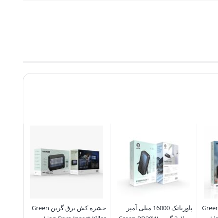
پ آب هوشمند گرین Green
پاوربانک 16000 میلی آمپر
حشره کش برق گرین Green
کیف لپ 