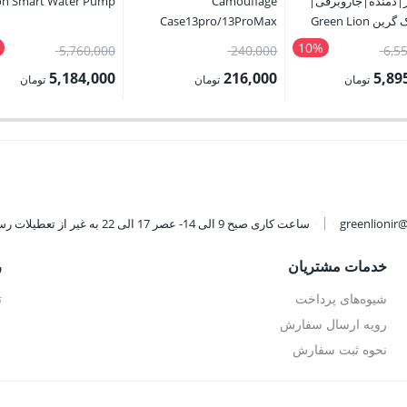
ور|دمنده|جاروبرقی|
Camouflage
on Smart Water Pump
پاوربانک گرین Green Lion
Case13pro/13ProMax
Ignitor 12
10%
قیمت
قیمت
قیمت
5,760,000
240,000
6,5
Starter|Blower|Vacuum|Pow
اصلی:
اصلی:
اصلی:
5,184,000
216,000
5,89
تومان
تومان
تومان
6,550,000 تومان
240,000 تومان
قیمت
قیمت
بود.
بود.
بود.
فعلی:
فعلی:
تومان.
216,000 تومان.
5,184,000 تومان.
greenlionir
ساعت کاری صبح 9 الی 14- عصر 17 الی 22 به غیر از تعطیلات رسمی
خدمات مشتریان
ر
شیوه‌های پرداخت
ت
رویه ارسال سفارش
نحوه ثبت سفارش