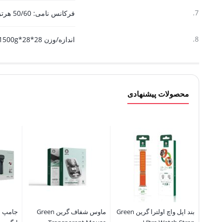
7.
فرکانس نامی: 50/60 هرتز
8.
اندازه/وزن 28*28*31cm/1500g
محصولات پیشنهادی
بند اپل واچ اولترا گرین Green
ماوس شفاف گرین Green