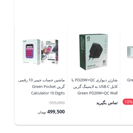
تال گرین Green
شارژر دیواری PD20W+QC با
ماشین حساب جیبی 10 رقمی
بطری اس
کابل USB-C به لایتنینگ گرین
گرین Green Pocket
 Spray
Calculator 10 Digits
Green PD20W+QC Wall
Charger With USB-C To
10%
قیمت
تماس بگیرید
555,000
28,000
Lightning Cable
اصلی:
5,200
499,500
تومان
3,100,000 تومان
555,000 تومان
قیمت
قیمت
بود.
فعلی:
فعلی: