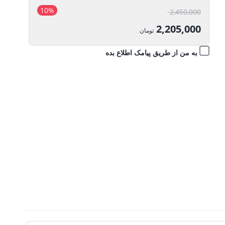
10%
قیمت
2,450,000
اصلی:
2,205,000
تومان
2,450,000 تومان
قیمت
به من از طریق پیامک اطلاع بده
بود.
فعلی:
2,205,000 تومان.