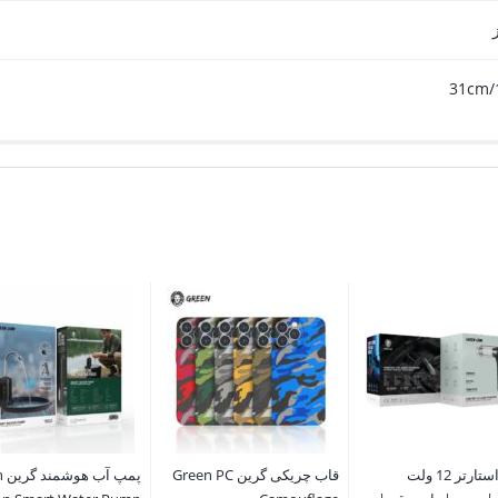
جامپ استارتر 12 ولت
قاب چریکی گرین Green PC
پم