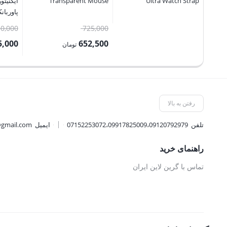
Ultra Watch Strap
Transparent Mouse
ایگنیت
V Jump
قیمت
50,000
725,000
erBank
اصلی:
5,000
652,500
تومان
725,000 تومان
قیمت
قیمت
بود.
فعلی:
فعلی:
652,500 تومان.
5,895,000 
رفتن به بالا
تلفن
07152253072،09917825009،09120792979
ایمیل
@gmail.com
راهنمای خرید
تماس با گرین لاین ایران