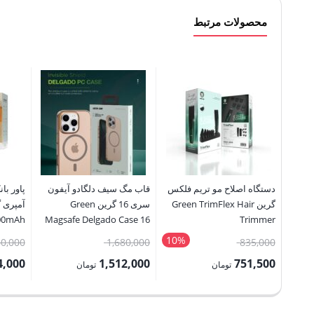
محصولات مرتبط
دستگاه اصلاح مو تریم فلکس
قاب‌ مگ سیف دلگادو آیفون
گرین Green TrimFlex Hair
سری 16 گرین Green
000mAh
Magsafe Delgado Case 16
Trimmer
r Bank
Series
10%
قیمت
قیمت
60,000
1,680,000
835,000
اصلی:
اصلی:
4,000
1,512,000
751,500
تومان
تومان
835,000 تومان
1,680,000 تومان
قیمت
قیمت
قیمت
بود.
بود.
فعلی:
فعلی:
فعلی: